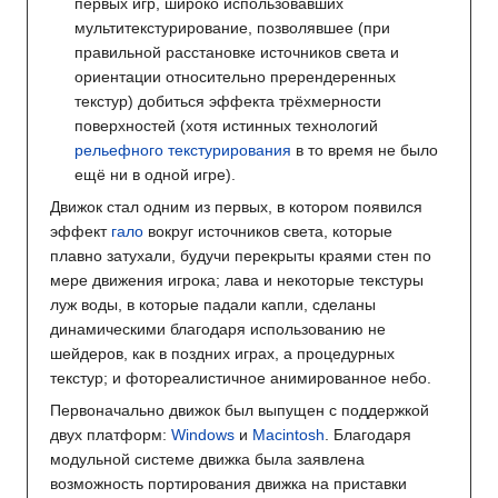
первых игр, широко использовавших
мультитекстурирование, позволявшее (при
правильной расстановке источников света и
ориентации относительно пререндеренных
текстур) добиться эффекта трёхмерности
поверхностей (хотя истинных технологий
рельефного текстурирования
в то время не было
ещё ни в одной игре).
Движок стал одним из первых, в котором появился
эффект
гало
вокруг источников света, которые
плавно затухали, будучи перекрыты краями стен по
мере движения игрока; лава и некоторые текстуры
луж воды, в которые падали капли, сделаны
динамическими благодаря использованию не
шейдеров, как в поздних играх, а процедурных
текстур; и фотореалистичное анимированное небо.
Первоначально движок был выпущен с поддержкой
двух платформ:
Windows
и
Macintosh
. Благодаря
модульной системе движка была заявлена
возможность портирования движка на приставки