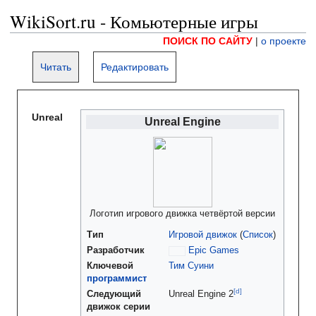
WikiSort.ru - Комьютерные игры
ПОИСК ПО САЙТУ
|
о проекте
Читать
Редактировать
Unreal
Unreal Engine
Логотип игрового движка четвёртой версии
Тип
Игровой движок
(
Список
)
Разработчик
Epic Games
Ключевой
Тим Суини
программист
[d
]
Следующий
Unreal Engine 2
движок серии