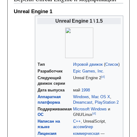
Unreal Engine 1
Unreal Engine 1 \ 1.5
Тип
Игровой движок
(
Список
)
Разработчик
Epic Games, Inc.
[d
]
Следующий
Unreal Engine 2
движок серии
Дата выпуска
май
1998
Аппаратная
Windows
,
Mac OS X
,
платформа
Dreamcast
,
PlayStation 2
Поддерживаемая
Microsoft Windows
и
[d
]
ОС
GNU/Linux
Написан на
C++
, UnrealScript,
языке
ассемблер
Лицензия
коммерческая
—