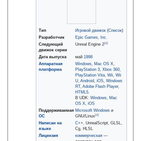
Тип
Игровой движок
(
Список
)
Разработчик
Epic Games, Inc.
[d
]
Следующий
Unreal Engine 2
движок серии
Дата выпуска
май
1998
Аппаратная
Windows
,
Mac OS X
,
платформа
PlayStation 3
,
Xbox 360
,
PlayStation Vita
,
Wii
,
Wii
U
,
Android
,
iOS
,
Windows
RT
,
Adobe Flash Player
,
HTML5
.
В UDK:
Windows
,
Mac
OS X
,
iOS
Поддерживаемая
Microsoft Windows
и
[d
]
ОС
GNU/Linux
Написан на
C++
, UnrealScript, GLSL,
языке
Cg, HLSL
Лицензия
коммерческая
—