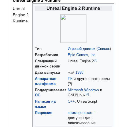
Unreal Engine 2 Runtime
Unreal Engine 2 Runtime
Unreal
Engine 2
Runtime
Тип
Игровой движок
(
Список
)
Разработчик
Epic Games, Inc.
[d
]
Следующий
Unreal Engine 2
движок серии
Дата выпуска
май
1998
Аппаратная
ПК
и другие платформы
платформа
(?)
Поддерживаемая
Microsoft Windows
и
[d
]
ОС
GNU/Linux
Написан на
C++
, UnrealScript
языке
Лицензия
коммерческая
—
доступен для
лицензирования