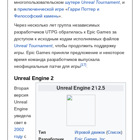
многопользовательском
шутере
Unreal Tournament
, и
в
приключенческой игре
«
Гарри Поттер и
Философский камень
».
Через несколько лет группа независимых
разработчиков UTPG обратилась к Epic Games за
доступом к исходным кодам исполняемых файлов
Unreal Tournament
, чтобы продолжить поддержку
игры. Epic Games приняли предложение и некоторое
время команда разработчиков выпускала
неофициальные патчи для игры
.
Unreal Engine 2
Unreal Engine 2 \ 2.5
Вторая
версия
Unreal
Engine
увидела
свет в
2002
Тип
Игровой движок
(
Список
)
году
с
Разработчик
Epic Games, Inc.