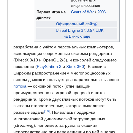
доступен для
лицензирования
Первая
игра на
Gears of War
/
2006
движке
Официальный сайт
Unreal Engine 3 \ 3.5 \ UDK
на Викискладе
разработана с учётом персональных компьютеров,
использующих современные системы рендеринга
(DirectX 9/10 и OpenGL 2/3), и консолей следующего
поколения (
PlayStation 3
и
Xbox 360
). В связи с
широким распространением многопроцессорных
систем движок использует два параллельных главных
потока
— основной поток (отвечающий
преимущественно за игровой процесс) и поток
рендеринга. Кроме двух главных потоков могут быть
вызваны второстепенные, которые выполняют
разовые задачи
. Появилась поддержка
многопоточной динамической загрузки данных
(
streaming
), например, загрузка «локации»
непосредственно при перемещении по ней в целях