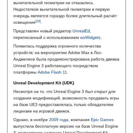
вычитательной геометрии не отказались.
Недостатком вычитательной геометрии в первую
очередь является гораздо более длительный расчёт
освещения
.
Представлен новый редактор
UnrealEd
,
переписанный с использованием
wxWidgets
.
Появилась поддержка огромного количества
устройств; на мероприятии Adobe Max в Лос-
Анджелесе была продемонстрирована работа движка
Unreal Engine 3 работающего посредством
платформы
Adobe Flash 11
.
Unreal Development Kit (UDK)
Несмотря на то, что Unreal Engine 3 был открыт для
создания модификаций, возможность продавать игры
на базе UE3 предоставлялась только обладателям
лицензии на игровой движок.
Однако, в ноябре
2009 года
, компания
Epic Games
выпустила бесплатную версию на базе Unreal Engine
3, получившую название Unreal Development Kit