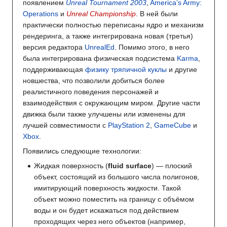
появлением
Unreal Tournament 2003
,
America’s Army:
Operations
и
Unreal Championship
. В ней были
практически полностью переписаны ядро и механизм
рендеринга, а также интегрирована новая (третья)
версия редактора
UnrealEd
. Помимо этого, в него
была интегрирована физическая подсистема
Karma
,
поддерживающая
физику тряпичной куклы
и другие
новшества, что позволили добиться более
реалистичного поведения персонажей и
взаимодействия с окружающим миром. Другие части
движка были также улучшены или изменены для
лучшей совместимости с
PlayStation 2
,
GameCube
и
Xbox
.
Появились следующие технологии:
Жидкая поверхность (
fluid surface
) — плоский
объект, состоящий из большого числа полигонов,
имитирующий поверхность жидкости. Такой
объект можно поместить на границу с объёмом
воды и он будет искажаться под действием
проходящих через него объектов (например,