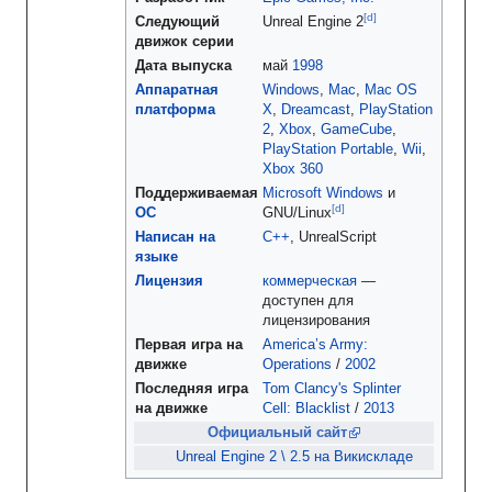
[d
]
Следующий
Unreal Engine 2
движок серии
Дата выпуска
май
1998
Аппаратная
Windows
,
Mac
,
Mac OS
платформа
X
,
Dreamcast
,
PlayStation
2
,
Xbox
,
GameCube
,
PlayStation Portable
,
Wii
,
Xbox 360
Поддерживаемая
Microsoft Windows
и
[d
]
ОС
GNU/Linux
Написан на
C++
, UnrealScript
языке
Лицензия
коммерческая
—
доступен для
лицензирования
Первая
игра на
America’s Army:
движке
Operations
/
2002
Последняя
игра
Tom Clancy's Splinter
на движке
Cell: Blacklist
/
2013
Официальный сайт
Unreal Engine 2 \ 2.5 на Викискладе