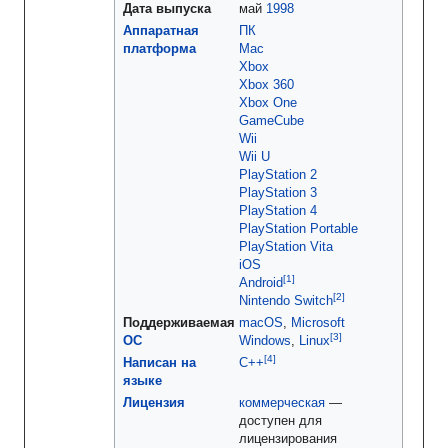
Дата выпуска
май
1998
Аппаратная
ПК
платформа
Mac
Xbox
Xbox 360
Xbox One
GameCube
Wii
Wii U
PlayStation 2
PlayStation 3
PlayStation 4
PlayStation Portable
PlayStation Vita
iOS
Android
Nintendo Switch
Поддерживаемая
macOS
,
Microsoft
ОС
Windows
,
Linux
Написан на
C++
языке
Лицензия
коммерческая
—
доступен для
лицензирования