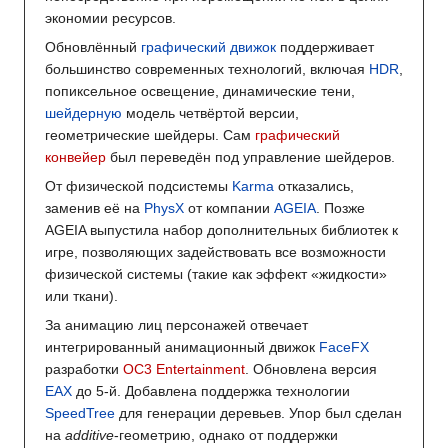
экономии ресурсов.
Обновлённый
графический движок
поддерживает
большинство современных технологий, включая
HDR
,
попиксельное освещение, динамические тени,
шейдерную
модель четвёртой версии,
геометрические шейдеры. Сам
графический
конвейер
был переведён под управление шейдеров.
От физической подсистемы
Karma
отказались,
заменив её на
PhysX
от компании
AGEIA
. Позже
AGEIA выпустила набор дополнительных библиотек к
игре, позволяющих задействовать все возможности
физической системы (такие как эффект «жидкости»
или ткани).
За анимацию лиц персонажей отвечает
интегрированный анимационный движок
FaceFX
разработки
OC3 Entertainment
. Обновлена версия
EAX
до 5-й. Добавлена поддержка технологии
SpeedTree
для генерации деревьев. Упор был сделан
на
additive
-геометрию, однако от поддержки