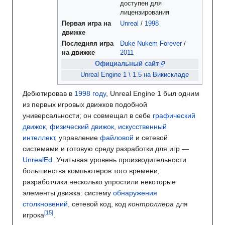
доступен для
лицензирования
Первая
игра на
Unreal
/
1998
движке
Последняя
игра
Duke Nukem Forever
/
на движке
2011
Официальный сайт
Unreal Engine 1 \ 1.5 на Викискладе
Дебютировав в
1998 году
, Unreal Engine 1 был одним
из первых игровых движков подобной
универсальности; он совмещал в себе
графический
движок
,
физический движок
,
искусственный
интеллект
, управление
файловой
и сетевой
системами и готовую среду разработки для игр —
UnrealEd
. Учитывая уровень производительности
большинства компьютеров того времени,
разработчики несколько упростили некоторые
элементы движка: систему
обнаружения
столкновений
, сетевой код, код
контроллера
для
игрока
.