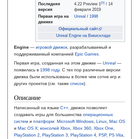
Последняя
4.22 Preview 1
/ 14
версия
февраля 2019
Первая
игра на
Unreal
/
1998
движке
Официальный сайт
Unreal Engine на Викискладе
Engine
—
игровой движок
, разрабатываемый и
поддерживаемый компанией
Epic Games
.
Первая игра, созданная на этом движке —
Unreal
—
появилась в
1998 году
. С тех пор различные версии
движка были использованы в более чем сотне игр и
других проектов (см. также
список
).
Описание
Написанный на языке
C++
, движок позволяет
создавать игры для большинства
операционных
систем
и
платформ
:
Microsoft Windows
,
Linux
,
Mac OS
и
Mac OS X
;
консолей
Xbox
,
Xbox 360
,
Xbox One
,
PlayStation 2
,
PlayStation 3
,
PlayStation 4
,
PSP
,
PS Vita
,