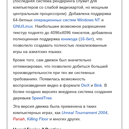
(последняя система рендеринга служит для
компьютеров со слабой видеокартой, но мощным
центральным процессором). Добавлена поддержка
64-битных
операционных систем
Windows NT
и
GNU/Linux
. Наибольшее возможное разрешение
текстур поднято до 4096x4096 пикселов, добавлена
полноценная поддержка
юникода
(
16-бит
), что
позволило создавать полностью локализованные
игры на азиатских языках.
Кроме того, сам движок был значительно
оптимизирован, что позволило добиться большей
производительности при тех же системных
требованиях. Появилась возможность
воспроизведения видео в формате
DivX
и
Bink
. В
более поздних версиях внедрена система создания
деревьев
SpeedTree
.
Эта версия движка была применена в таких
компьютерных играх, как
Unreal Tournament 2004
,
Pariah
,
Killing Floor
и многих других.