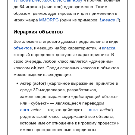
Windows Live
,
Xbox Live
,
GameSpy
и прочие, включая
до 64 игроков (клиентов) одновременно. Таким
образом, движок адаптировали и для применения в
играх жанра
MMORPG
(один из примеров:
Lineage II
).
Иерархия объектов
Все элементы игрового движка представлены в виде
объектов
, имеющих набор характеристик, и
класса
,
который определяет доступные характеристики. В
свою очередь, любой класс является «дочерним»
классом
object
. Среди основных классов и объектов
можно выделить следующие:
Актёр (
actor
) (жаргонное выражение, принятое в
среде 3D-моделлеров, разработчиков,
заменяющее выражение «действующий объект»
или «субъект» — являющееся переводом
англ.
actor
— тот, кто действует —
англ.
action
) —
родительский класс, содержащий все объекты,
которые имеют отношение к игровому процессу и
имеют пространственные координаты.