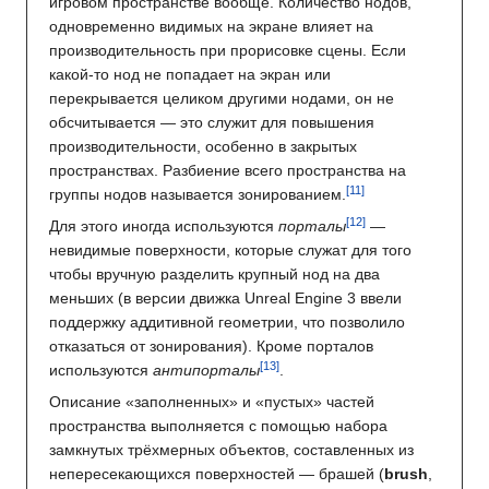
игровом пространстве вообще. Количество нодов,
одновременно видимых на экране влияет на
производительность при прорисовке сцены. Если
какой-то нод не попадает на экран или
перекрывается целиком другими нодами, он не
обсчитывается — это служит для повышения
производительности, особенно в закрытых
пространствах. Разбиение всего пространства на
группы нодов называется зонированием.
Для этого иногда используются
порталы
—
невидимые поверхности, которые служат для того
чтобы вручную разделить крупный нод на два
меньших (в версии движка Unreal Engine 3 ввели
поддержку аддитивной геометрии, что позволило
отказаться от зонирования). Кроме порталов
используются
антипорталы
.
Описание «заполненных» и «пустых» частей
пространства выполняется с помощью набора
замкнутых трёхмерных объектов, составленных из
непересекающихся поверхностей — брашей (
brush
,