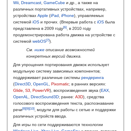
Wii
,
Dreamcast
,
GameCube
и др., а также на
различных портативных устройствах, например,
устройствах
Apple
(
iPad
,
iPhone
), управляемых
системой
iOS
и прочих. (Впервые работа с
iOS
была
представлена в 2009 году
, в 2010 году
продемонстрирована работа движка на устройстве с
системой
webOS
).
См.
ниже
описание возможностей
конкретных версий движка.
Для упрощения портирования движок использует
модульную систему зависимых компонентов;
поддерживает различные системы
рендеринга
(
Direct3D
,
OpenGL
,
Pixomatic
; в ранних версиях:
Glide
,
S3
,
PowerVR
), воспроизведения звука (
EAX
,
OpenAL
,
DirectSound3D
; ранее:
A3D
), средства
голосового воспроизведения текста, распознавание
речи
, модули для работы с сетью и поддержки
различных устройств ввода.
Для игры по сети поддерживаются технологии