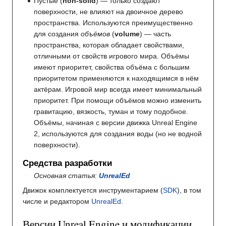
Пустые (
non-solid
) — только создают
поверхности, не влияют на двоичное дерево
пространства. Используются преимущественно
для создания
объёмов
(
volume
) — часть
пространства, которая обладает свойствами,
отличными от свойств игрового мира. Объёмы
имеют приоритет, свойства объёма с большим
приоритетом применяются к находящимся в нём
актёрам. Игровой мир всегда имеет минимальный
приоритет. При помощи объёмов можно изменить
гравитацию, вязкость, туман и тому подобное.
Объёмы, начиная с версии движка Unreal Engine
2, используются для создания воды (но не водной
поверхности).
Средства разработки
Основная статья:
UnrealEd
Движок комплектуется инструментарием (
SDK
), в том
числе и редактором
UnrealEd
.
Версии Unreal Engine и модификации