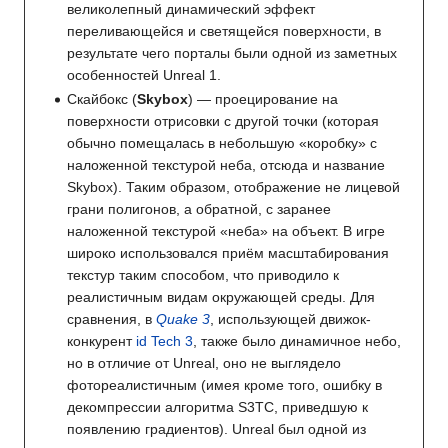
великолепный динамический эффект
переливающейся и светящейся поверхности, в
результате чего порталы были одной из заметных
особенностей Unreal 1.
Скайбокс (
Skybox
) — проецирование на
поверхности отрисовки с другой точки (которая
обычно помещалась в небольшую «коробку» с
наложенной текстурой неба, отсюда и название
Skybox). Таким образом, отображение не лицевой
грани полигонов, а обратной, с заранее
наложенной текстурой «неба» на объект. В игре
широко использовался приём масштабирования
текстур таким способом, что приводило к
реалистичным видам окружающей среды. Для
сравнения, в
Quake 3
, использующей движок-
конкурент
id Tech 3
, также было динамичное небо,
но в отличие от Unreal, оно не выглядело
фотореалистичным (имея кроме того, ошибку в
декомпрессии алгоритма S3TC, приведшую к
появлению градиентов). Unreal был одной из