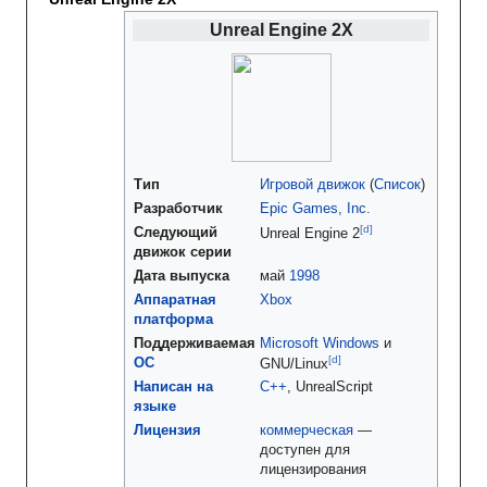
Unreal Engine 2X
Тип
Игровой движок
(
Список
)
Разработчик
Epic Games, Inc.
[d
]
Следующий
Unreal Engine 2
движок серии
Дата выпуска
май
1998
Аппаратная
Xbox
платформа
Поддерживаемая
Microsoft Windows
и
[d
]
ОС
GNU/Linux
Написан на
C++
, UnrealScript
языке
Лицензия
коммерческая
—
доступен для
лицензирования