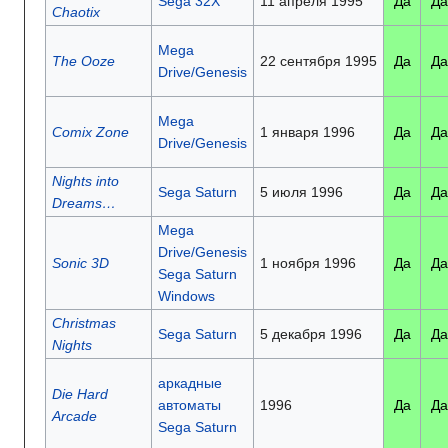
Sega 32X
11 апреля 1995
Да
Да
Chaotix
Mega
The Ooze
22 сентября 1995
Да
Да
Drive/Genesis
Mega
Comix Zone
1 января 1996
Да
Да
Drive/Genesis
Nights into
Sega Saturn
5 июля 1996
Да
Да
Dreams…
Mega
Drive/Genesis
Sonic 3D
1 ноября 1996
Да
Да
Sega Saturn
Windows
Christmas
Sega Saturn
5 декабря 1996
Да
Да
Nights
аркадные
Die Hard
автоматы
1996
Да
Да
Arcade
Sega Saturn