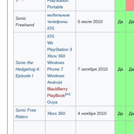
7
PlayStation
Portable
мобильные
Sonic
телефоны
5 июля 2010
Да
Да
Freehand
iOS
iOS
Wii
PlayStation 3
Xbox 360
Sonic the
Windows
Hedgehog 4:
Phone 7
7 октября 2010
Да
Да
Episode I
Windows
Android
BlackBerry
[en]
PlayBook
Ouya
Sonic Free
Xbox 360
4 ноября 2010
Да
Да
Riders