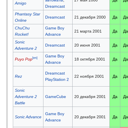
автоматы
,
27 мая 2000
Да
Да
Amigo
Dreamcast
Phantasy Star
Dreamcast
21 декабря 2000
Да
Да
Online
ChuChu
Game Boy
21 марта 2001
Да
Да
Rocket!
Advance
Sonic
Dreamcast
20 июня 2001
Да
Да
Adventure 2
Game Boy
[en]
Puyo Pop
18 октября 2001
Да
Да
Advance
Dreamcast
Rez
22 ноября 2001
Да
Да
PlayStation 2
Sonic
Adventure 2
GameCube
20 декабря 2001
Да
Да
Battle
Game Boy
Sonic Advance
20 декабря 2001
Да
Да
Advance