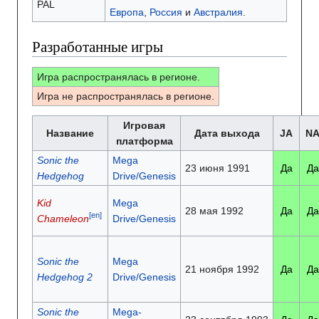
PAL
Европа
,
Россия
и
Австралия
.
Разработанные игры
Игра распространялась в регионе.
Игра не распространялась в регионе.
Игровая
Название
Дата выхода
JA
N
платформа
Sonic the
Mega
23 июня 1991
Да
Да
Hedgehog
Drive/Genesis
Kid
Mega
28 мая 1992
Да
Да
[en]
Chameleon
Drive/Genesis
Sonic the
Mega
21 ноября 1992
Да
Да
Hedgehog 2
Drive/Genesis
Sonic the
Mega-