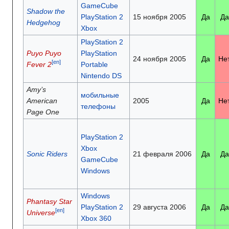
GameCube
Shadow the
PlayStation 2
15 ноября 2005
Да
Да
Hedgehog
Xbox
PlayStation 2
Puyo Puyo
PlayStation
24 ноября 2005
Да
Не
[en]
Fever 2
Portable
Nintendo DS
Amy’s
мобильные
American
2005
Да
Не
телефоны
Page One
PlayStation 2
Xbox
Sonic Riders
21 февраля 2006
Да
Да
GameCube
Windows
Windows
Phantasy Star
PlayStation 2
29 августа 2006
Да
Да
[en]
Universe
Xbox 360