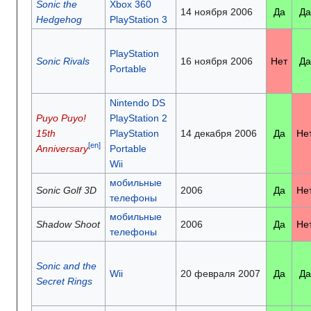
Sonic the
Xbox 360
14 ноября 2006
Да
Да
Hedgehog
PlayStation 3
PlayStation
Sonic Rivals
16 ноября 2006
Нет
Да
Portable
Nintendo DS
Puyo Puyo!
PlayStation 2
15th
PlayStation
14 декабря 2006
Да
Не
[en]
Anniversary
Portable
Wii
мобильные
Sonic Golf 3D
2006
Да
Не
телефоны
мобильные
Shadow Shoot
2006
Да
Не
телефоны
Sonic and the
Wii
20 февраля 2007
Да
Да
Secret Rings