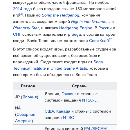
выпуск дальнейших частей франшизы. На ноябрь
2014 года
было продано свыше 150 миллионов копий
игр
. Помимо
Sonic the Hedgehog
, компания
занималась созданием серий
Nights into Dreams…
и
Phantasy Star
, и движка
Hedgehog Engine
. В
России
и
СНГ
основным издателем игр
Sega
, в состав которой
входит Sonic Team, является компания
СофтКлаб
.
В этот список входят игры, разработанные студией за
всё время её существования, без ремейков и
переизданий. Сюда также входят игры от
Sega
Technical Institute
и
United Game Artists
, которые в
своё время были объединены с Sonic Team.
Регион
Страны
Япония,
Гонконг
и страны с
JP (
Япония
)
системой вещания
NTSC-J
.
NA
США
,
Канада
и страны с системой
(
Северная
вещания
NTSC
.
Америка
)
Регионы с системой
PAL
/
SECAM
: