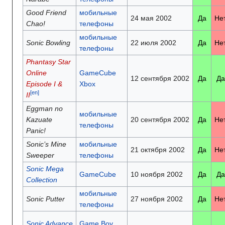
Good Friend
мобильные
24 мая 2002
Да
Не
Chao!
телефоны
мобильные
Sonic Bowling
22 июля 2002
Да
Не
телефоны
Phantasy Star
Online
GameCube
12 сентября 2002
Да
Да
Episode I &
Xbox
[en]
II
Eggman no
мобильные
Kazuate
20 сентября 2002
Да
Не
телефоны
Panic!
Sonic’s Mine
мобильные
21 октября 2002
Да
Не
Sweeper
телефоны
Sonic Mega
GameCube
10 ноября 2002
Да
Да
Collection
мобильные
Sonic Putter
27 ноября 2002
Да
Не
телефоны
Sonic Advance
Game Boy