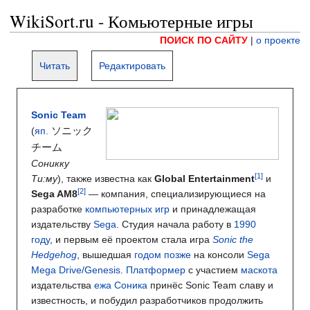
WikiSort.ru - Комьютерные игры
ПОИСК ПО САЙТУ
|
о проекте
Читать
Редактировать
Sonic Team
ソニック
(
яп.
チーム
Соникку
Ти:му
)
, также известна как
Global Entertainment
и
Sega AM8
— компания, специализирующиеся на
разработке
компьютерных игр
и принадлежащая
издательству
Sega
. Студия начала работу в
1990
году
, и первым её проектом стала игра
Sonic the
Hedgehog
, вышедшая
годом позже
на консоли
Sega
Mega Drive/Genesis
.
Платформер
с участием
маскота
издательства
ежа Соника
принёс Sonic Team славу и
известность, и побудил разработчиков продолжить