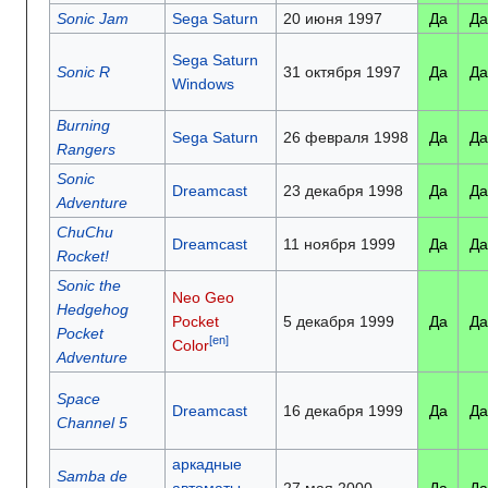
Sonic Jam
Sega Saturn
20 июня 1997
Да
Да
Sega Saturn
Sonic R
31 октября 1997
Да
Да
Windows
Burning
Sega Saturn
26 февраля 1998
Да
Да
Rangers
Sonic
Dreamcast
23 декабря 1998
Да
Да
Adventure
ChuChu
Dreamcast
11 ноября 1999
Да
Да
Rocket!
Sonic the
Neo Geo
Hedgehog
Pocket
5 декабря 1999
Да
Да
Pocket
[en]
Color
Adventure
Space
Dreamcast
16 декабря 1999
Да
Да
Channel 5
аркадные
Samba de