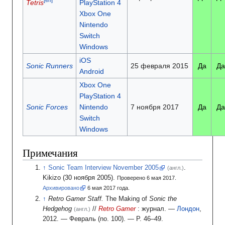
[en]
Tetris
PlayStation 4
Xbox One
Nintendo
Switch
Windows
iOS
Sonic Runners
25 февраля 2015
Да
Да
Android
Xbox One
PlayStation 4
Sonic Forces
Nintendo
7 ноября 2017
Да
Да
Switch
Windows
Примечания
Sonic Team Interview November 2005
.
(англ.)
Kikizo
(30 ноября 2005).
Проверено 6 мая 2017.
Архивировано
6
мая 2017
года.
Retro Gamer Staff.
The Making of
Sonic the
Hedgehog
//
Retro Gamer
: журнал.
—
Лондон
,
(англ.)
2012.
— Февраль
(
no. 100
).
—
P. 46–49
.