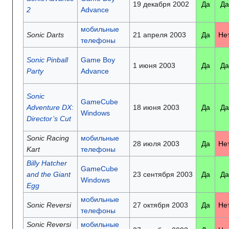
19 декабря 2002
Да
Да
2
Advance
мобильные
Sonic Darts
21 апреля 2003
Да
Не
телефоны
Sonic Pinball
Game Boy
1 июня 2003
Да
Да
Party
Advance
Sonic
GameCube
Adventure DX:
18 июня 2003
Да
Да
Windows
Director’s Cut
Sonic Racing
мобильные
28 июля 2003
Да
Не
Kart
телефоны
Billy Hatcher
GameCube
and the Giant
23 сентября 2003
Да
Да
Windows
Egg
мобильные
Sonic Reversi
27 октября 2003
Да
Не
телефоны
Sonic Reversi
мобильные