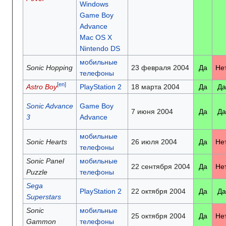
Windows
Game Boy
Advance
Mac OS X
Nintendo DS
мобильные
Sonic Hopping
23 февраля 2004
Да
Не
телефоны
[en]
Astro Boy
PlayStation 2
18 марта 2004
Да
Да
Sonic Advance
Game Boy
7 июня 2004
Да
Да
3
Advance
мобильные
Sonic Hearts
26 июля 2004
Да
Не
телефоны
Sonic Panel
мобильные
22 сентября 2004
Да
Не
Puzzle
телефоны
Sega
PlayStation 2
22 октября 2004
Да
Да
Superstars
Sonic
мобильные
25 октября 2004
Да
Не
Gammon
телефоны