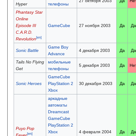
27 октября 2003
Да
Не
Hyper
телефоны
Phantasy Star
Online
Episode III
GameCube
27 ноября 2003
Да
Да
C.A.R.D.
[en]
Revolution
Game Boy
Sonic Battle
4 декабря 2003
Да
Да
Advance
Tails No Flying
мобильные
5 декабря 2003
Да
Не
Get
телефоны
GameCube
Sonic Heroes
PlayStation 2
30 декабря 2003
Да
Да
Xbox
аркадные
автоматы
Dreamcast
GameCube
PlayStation 2
Puyo Pop
Xbox
4 февраля 2004
Да
Да
[en]
Fever