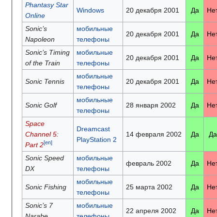
Phantasy Star
Windows
20 декабря 2001
Да
Не
Online
Sonic’s
мобильные
20 декабря 2001
Да
Не
Napoleon
телефоны
Sonic’s Timing
мобильные
20 декабря 2001
Да
Не
of the Train
телефоны
мобильные
Sonic Tennis
20 декабря 2001
Да
Не
телефоны
мобильные
Sonic Golf
28 января 2002
Да
Не
телефоны
Space
Dreamcast
Channel 5:
14 февраля 2002
Да
Да
PlayStation 2
[en]
Part 2
Sonic Speed
мобильные
февраль 2002
Да
Не
DX
телефоны
мобильные
Sonic Fishing
25 марта 2002
Да
Не
телефоны
Sonic’s 7
мобильные
22 апреля 2002
Да
Не
Narabe
телефоны