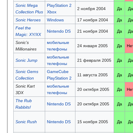
Sonic Mega
PlayStation 2
2 ноября 2004
Да
Да
Collection Plus
Xbox
Sonic Heroes
Windows
17 ноября 2004
Да
Да
Feel the
Nintendo DS
21 ноября 2004
Да
Да
Magic: XY/XX
Sonic’s
мобильные
24 января 2005
Да
Не
Millionaires
телефоны
мобильные
Sonic Jump
21 февраля 2005
Да
Да
телефоны
Sonic Gems
GameCube
11 августа 2005
Да
Да
Collection
PlayStation 2
Sonic Kart
мобильные
20 октября 2005
Да
Не
3DX
телефоны
The Rub
Nintendo DS
20 октября 2005
Да
Да
Rabbits!
Sonic Rush
Nintendo DS
15 ноября 2005
Да
Да