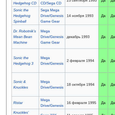
23 сентября 1993
Да
Да
Hedgehog CD
CD/Sega CD
Sonic the
Sega Mega
Hedgehog
Drive/Genesis
14 ноября 1993
Да
Да
Spinball
Game Gear
Dr. Robotnik’s
Mega
Mean Bean
Drive/Genesis
декабрь 1993
Да
Да
Machine
Game Gear
Sonic the
Mega
2 февраля 1994
Да
Да
Hedgehog 3
Drive/Genesis
Sonic &
Mega
18 октября 1994
Да
Да
Knuckles
Drive/Genesis
Mega
Ristar
16 февраля 1995
Да
Да
Drive/Genesis
Knuckles’