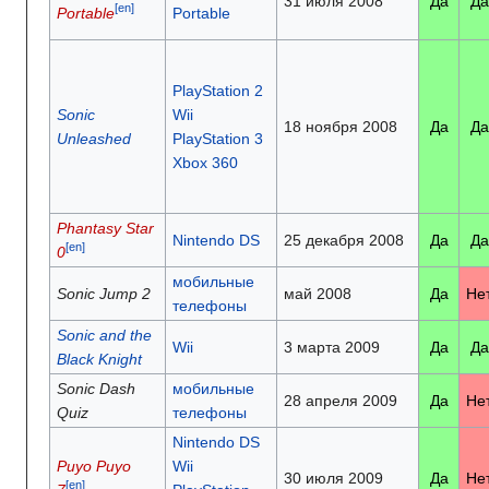
31 июля 2008
Да
Да
[en]
Portable
Portable
PlayStation 2
Sonic
Wii
18 ноября 2008
Да
Да
Unleashed
PlayStation 3
Xbox 360
Phantasy Star
Nintendo DS
25 декабря 2008
Да
Да
[en]
0
мобильные
Sonic Jump 2
май 2008
Да
Не
телефоны
Sonic and the
Wii
3 марта 2009
Да
Да
Black Knight
Sonic Dash
мобильные
28 апреля 2009
Да
Не
Quiz
телефоны
Nintendo DS
Puyo Puyo
Wii
30 июля 2009
Да
Не
[en]