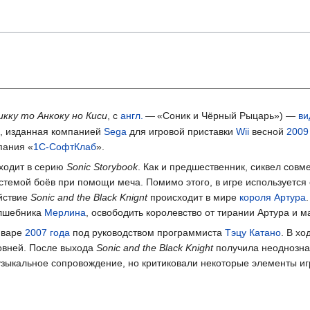
икку то Анкоку но Киси
,
с
англ.
—
«Соник и Чёрный Рыцарь»)
—
ви
, изданная компанией
Sega
для игровой приставки
Wii
весной
2009
пания «
1С-СофтКлаб
».
входит в серию
Sonic Storybook
. Как и предшественник, сиквел сов
стемой боёв при помощи меча. Помимо этого, в игре используется 
ействие
Sonic and the Black Knignt
происходит в мире
короля Артура
олшебника
Мерлина
, освободить королевство от тирании Артура и м
нваре
2007 года
под руководством программиста
Тэцу Катано
. В хо
овней. После выхода
Sonic and the Black Knight
получила неоднозна
музыкальное сопровождение, но критиковали некоторые элементы иг