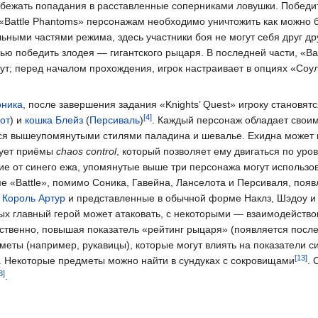
избежать попадания в расставленные соперниками ловушки. Побед
 В «Battle Phantoms» персонажам необходимо уничтожить как можно
ными частями режима, здесь участники боя не могут себя друг дру
ью победить злодея — гигантского рыцаря. В последней части, «Bat
ут; перед началом прохождения, игрок настраивает в опциях «Соу
оника
, после завершения задания «Knights’ Quest» игроку становят
от
) и
кошка Блейз
(
Персиваль
)
. Каждый персонаж обладает свои
ься вышеупомянутыми стилями паладина и шевалье. Ехидна может 
зует приёмы
chaos control
, который позволяет ему двигаться по ур
чие от синего ежа, упомянутые выше три персонажа могут использо
ме «Battle», помимо Соника, Гавейна, Ланселота и Персиваля, по
,
Король Артур
и представленные в обычной форме Наклз, Шэдоу и
х главный герой может атаковать, с некоторыми — взаимодействов
тственно, повышая показатель «рейтинг рыцаря» (появляется после
еты (например, рукавицы), которые могут влиять на показатели с
). Некоторые предметы можно найти в сундуках с сокровищами
.
.