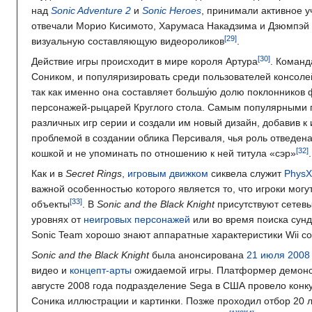
над
Sonic Adventure 2
и
Sonic Heroes
, принимали активное 
отвечали Морио Кисимото, Харумаса Накадзима и Дзюмпэй 
визуальную составляющую видеороликов
.
Действие игры происходит в мире короля Артура
. Команд
Соником, и популяризировать среди пользователей консол
так как именно она составляет большу́ю долю поклонников
персонажей-рыцарей Круглого стола. Самым популярными
различных игр серии и создали им новый дизайн, добавив к
проблемой в создании облика Персиваля, чья роль отведен
кошкой и не упоминать по отношению к ней титула «сэр»
Как и в
Secret Rings
,
игровым движком
сиквела служит
PhysX
важной особенностью которого является то, что игроки мог
объекты
. В
Sonic and the Black Knight
присутствуют сетев
уровнях от
неигровых персонажей
или во время поиска сунд
Sonic Team хорошо знают аппаратные характеристики Wii с
Sonic and the Black Knight
была анонсирована
21 июля
2008
видео и
концепт-арты
ожидаемой игры. Платформер демонст
августе 2008 года подразделение Sega в США провело конк
Соника иллюстрации и картинки. Позже проходил отбор 20 