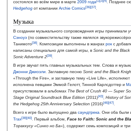
состоялся во всём мире в марте
2009 года
. Позднее с
Hedgehog
от компании
Archie Comics
.
Музыка
В создании музыкального сопровождения игры принимали у
Сэноуэ
(по совместительству также являлся звукорежиссёро
Танимото
. Композиции выполнены в жанрах
рок
с добавл
написаны специально для самой игры, в
Sonic and the Black
Sonic Adventure 2
.
В игре звучат пять главных музыкальных тем. Слова и муз
Джонни Джиоэли
. Заглавную песню
Sonic and the Black Knigh
«Through the Fire», и заглавную тему «Live Life», исполняю
исполнена певцами Эммой Гелотт, Тинной Карлсдоттер и
Ма
присутствовали в альбомах
The Best of Crush 40 — Super So
Stage Original Soundtrack Blue Edition
(2011)
,
History of So
the Hedgehog 25th Anniversary Selection
(2016)
.
Всего к игре было выпущено два
саундтрека
. Они оба были
Trax
. Первый альбом,
Face to Faith: Sonic and the Bl
Тораккусу «Синко но Ба»
)
, содержит семь композиций и три 