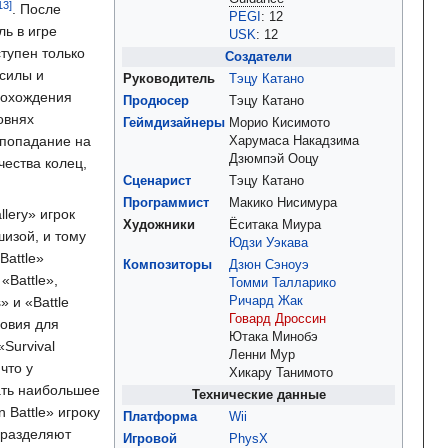
. После
PEGI
:
12
ь в игре
USK
:
12
ступен только
Создатели
 силы и
Руководитель
Тэцу Катано
рохождения
Продюсер
Тэцу Катано
овнях
Геймдизайнеры
Морио Кисимото
 попадание на
Харумаса Накадзима
Дзюмпэй Ооцу
чества колец,
Сценарист
Тэцу Катано
Программист
Макико Нисимура
allery» игрок
Художники
Ёситака Миура
шизой, и тому
Юдзи Уэкава
Battle»
Композиторы
Дзюн Сэноуэ
«Battle»,
Томми Талларико
» и «Battle
Ричард Жак
Говард Дроссин
ловия для
Ютака Минобэ
«Survival
Ленни Мур
что у
Хикару Танимото
рать наибольшее
Технические данные
 Battle» игроку
Платформа
Wii
а разделяют
Игровой
PhysX