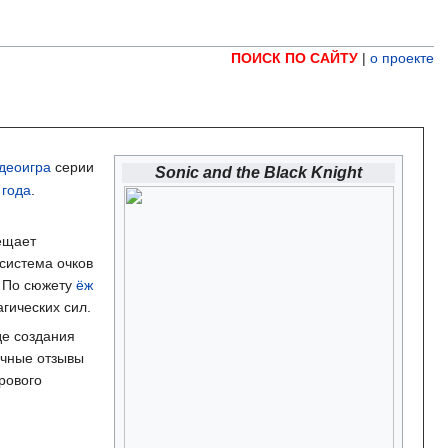
ПОИСК ПО САЙТУ
|
о проекте
деоигра
серии
Sonic and the Black Knight
 года
.
мещает
система очков
. По сюжету
ёж
агических сил.
де создания
чные отзывы
рового