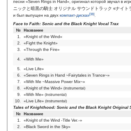
песни «Seven Rings in Hand», оригинал которой звучал в иг
ニックと暗黒の騎士 オリジナル サウンドトラック «ナイト
и был выпущен на двух
компакт-дисках
.
Face to Faith: Sonic and the Black Knight Vocal Trax
№
Название
1.
«Knight of the Wind»
2.
«Fight the Knight»
3.
«Through the Fire»
4.
«With Me»
5.
«Live Life»
6.
«Seven Rings in Hand ~Fairytales in Trance~»
7.
«With Me ~Massive Power Mix~»
8.
«Knight of the Wind»
(Instrumental)
9.
«With Me»
(Instrumental)
10.
«Live Life»
(Instrumental)
Tales of Knighthood: Sonic and the Black Knight Original
№
Название
1.
«Knight of the Wind -Title Ver.-»
2.
«Black Sword in the Sky»