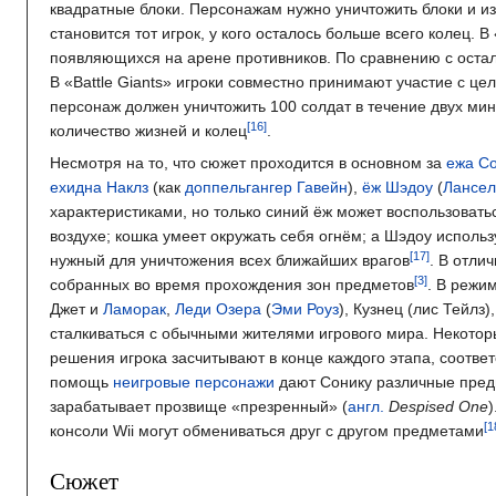
квадратные блоки. Персонажам нужно уничтожить блоки и 
становится тот игрок, у кого осталось больше всего колец.
появляющихся на арене противников. По сравнению с осталь
В «Battle Giants» игроки совместно принимают участие с цел
персонаж должен уничтожить 100 солдат в течение двух мин
количество жизней и колец
.
Несмотря на то, что сюжет проходится в основном за
ежа С
ехидна Наклз
(как
доппельгангер
Гавейн
),
ёж Шэдоу
(
Лансел
характеристиками, но только синий ёж может воспользоват
воздухе; кошка умеет окружать себя огнём; а Шэдоу исполь
нужный для уничтожения всех ближайших врагов
. В отли
собранных во время прохождения зон предметов
. В режи
Джет и
Ламорак
,
Леди Озера
(
Эми Роуз
), Кузнец (лис Тейлз)
сталкиваться с обычными жителями игрового мира. Некоторы
решения игрока засчитывают в конце каждого этапа, соотве
помощь
неигровые персонажи
дают Сонику различные предм
зарабатывает прозвище «презренный» (
англ.
Despised One
консоли Wii могут обмениваться друг с другом предметами
Сюжет