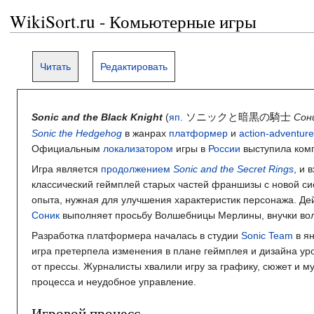
WikiSort.ru - Комьютерные игры
Читать
Редактировать
ソニックと暗黒の騎士
Sonic and the Black Knight
(
яп.
Сон
Sonic the Hedgehog
в жанрах
платформер
и
action-adventure
Официальным
локализатором
игры в
России
выступила ком
Игра является
продолжением
Sonic and the Secret Rings
, и 
классический геймплей старых частей франшизы с новой си
опыта, нужная для улучшения характеристик персонажа. Д
Соник
выполняет просьбу Волшебницы Мерлины, внучки в
Разработка платформера началась в студии
Sonic Team
в я
игра претерпела изменения в плане геймплея и дизайна ур
от прессы. Журналисты хвалили игру за графику, сюжет и 
процесса и неудобное управление.
Игровой процесс