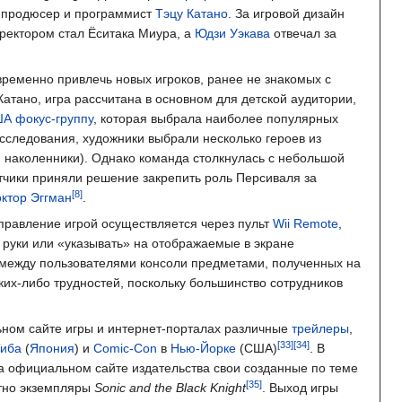
л продюсер и программист
Тэцу Катано
. За игровой дизайн
ректором стал Ёситака Миура, а
Юдзи Уэкава
отвечал за
ременно привлечь новых игроков, ранее не знакомых с
Катано, игра рассчитана в основном для детской аудитории,
ША
фокус-группу
, которая выбрала наиболее популярных
сследования, художники выбрали несколько героев из
, наколенники). Однако команда столкнулась с небольшой
тчики приняли решение закрепить роль Персиваля за
октор Эггман
.
Управление игрой осуществляется через пульт
Wii Remote
,
 руки или «указывать» на отображаемые в экране
между пользователями консоли предметами, полученных на
ких-либо трудностей, поскольку большинство сотрудников
ьном сайте игры и интернет-порталах различные
трейлеры
,
иба
(
Япония
) и
Comic-Con
в
Нью-Йорке
(США)
. В
а официальном сайте издательства свои созданные по теме
атно экземпляры
Sonic and the Black Knight
. Выход игры