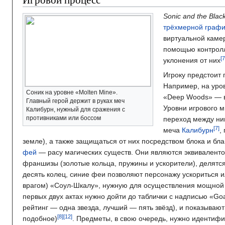
Sonic and the Blac
трёхмерной графи
виртуальной камер
помощью контрол
уклонения от них
Игроку предстоит
Например, на уров
Соник на уровне «Molten Mine».
«Deep Woods» — в
Главный герой держит в руках меч
Уровни игрового 
Калибурн, нужный для сражения с
противниками или боссом
переход между н
меча
Калибурн
,
земле), а также защищаться от них посредством блока и бл
фей
— расу магических существ. Они являются эквиваленто
франшизы (золотые кольца, пружины и ускорители), делятс
десять колец, синие феи позволяют персонажу ускориться и
врагом) «Соул-Шкалу», нужную для осуществления мощной
первых двух актах нужно дойти до таблички с надписью «Goa
рейтинг — одна звезда, лучший — пять звёзд), и показываю
подобное)
. Предметы, в свою очередь, нужно идентиф