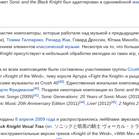
южет
Sonic and the Black Knight
был адаптирован в одноимённой
ма
частие композиторы, которые работали над музыкой к предыдущи
м),
Томми Талларико
,
Ричард Жак
, Говард Дроссин, Ютака Минобэ
ением элементов
классической музыки
. Несмотря на то, что боль
 Knight
присутствуют в небольшой обработке мелодии из таких игр, 
ыка ко всем композициям были составлены участниками группы
Crush
t
«Knight of the Wind», тему короля Артура «Fight the Knight» и рыц
т сами музыканты из Crush 40
. Единственная вокальная компози
рти Фридманом
. Позднее некоторые композиции из
Sonic and th
nic Songs
(2009)
,
Sonic Generations: 20 Years of Sonic Music
(2011
nic Music 20th Anniversary Edition
(2011)
,
Live!
(2012)
,
2 Nights
 изданы
8 апреля
2009 года
и распространялись лейблами звукоза
ソニックと暗黒の騎士 ヴォーカル・トラ
ack Knight Vocal Trax
(
яп.
инструментальные версии треков «Knight of the Wind», «With Me» и 