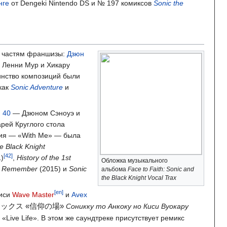
нге
от Dengeki Nintendo DS и № 197 комиксов
Sonic the
м частям франшизы:
Дзюн
, Ленни Мур и Хикару
шинство композиций были
как
Sonic Adventure
и
 40
— Дзюном Сэноуэ и
арей Круглого стола
ция — «With Me» — была
e Black Knight
)
,
History of the 1st
Обложка музыкального
 2 Remember
(2015) и
Sonic
альбома
Face to Faith: Sonic and
the Black Knight Vocal Trax
[en]
писи
Wave Master
и
Avex
ックス «信仰の場»
Соникку то Анкоку но Киси Вуокару
«Live Life». В этом же саундтреке присутствует ремикс