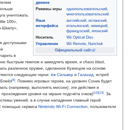
ителем
движок
 больше
Режимы игры
однопользовательский
,
многопользовательский
га уничтожать.
Язык
английский
,
испанский
,
tle 100»,
интерфейса
итальянский
,
немецкий
,
л-Шкалу»,
французский
,
японский
Носитель
Wii Optical Disc
ся доступными
Управление
Wii Remote
,
Nunchuk
ми
Официальный сайт
парить в
овню быстрым темпом и замедлять время, и
chaos blast
,
вать различное оружие, сделанное Кузнецом на основе
являются следующие герои:
ёж Сильвер
и
Галахад
, ястреб
 Блейз
. Помимо игровых героев, на уровнях Соник будет
ать (например, выполнять миссии); эти действия и
 прохождения уровня на экране подсчёта очков)
. За
истемы умений, а в случае нападения главный герой
 С помощью сервиса
Nintendo Wi-Fi Connection
, пользователи