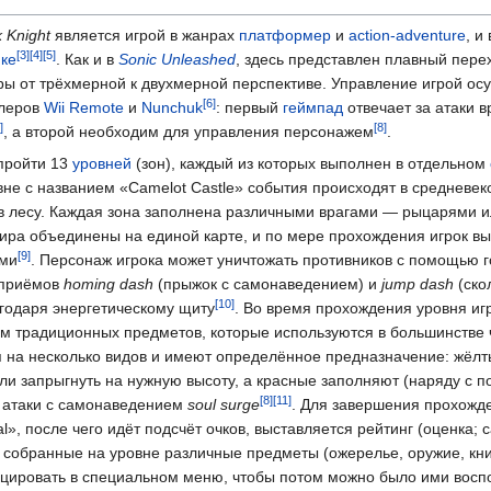
k Knight
является игрой в жанрах
платформер
и
action-adventure
, и
ке
. Как и в
Sonic Unleashed
, здесь представлен плавный пере
ы от трёхмерной к двухмерной перспективе. Управление игрой ос
леров
Wii Remote
и
Nunchuk
: первый
геймпад
отвечает за атаки в
, а второй необходим для управления персонажем
.
 пройти 13
уровней
(зон), каждый из которых выполнен в отдельном
не с названием «Camelot Castle» события происходят в средневеко
 лесу. Каждая зона заполнена различными врагами — рыцарями и
мира объединены на единой карте, и по мере прохождения игрок в
ими
. Персонаж игрока может уничтожать противников с помощью 
 приёмов
homing dash
(прыжок с самонаведением) и
jump dash
(ско
агодаря энергетическому щиту
. Во время прохождения уровня иг
м традиционных предметов, которые используются в большинстве 
я на несколько видов и имеют определённое предназначение: жёл
ли запрыгнуть на нужную высоту, а красные заполняют (наряду с п
 атаки с самонаведением
soul surge
. Для завершения прохожде
l», после чего идёт подсчёт очков, выставляется рейтинг (оценка;
т собранные на уровне различные предметы (ожерелье, оружие, кни
ицировать в специальном меню, чтобы потом можно было ими восп