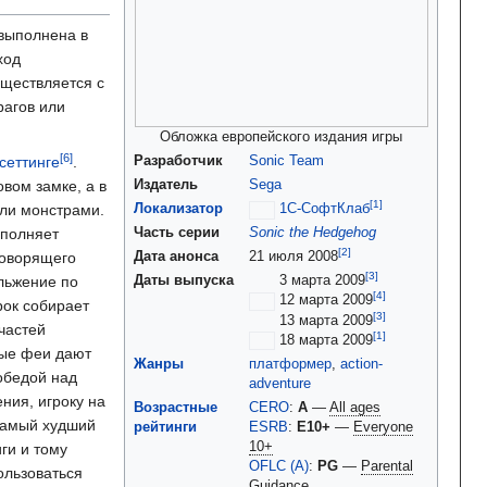
 выполнена в
ход
уществляется с
рагов или
Обложка европейского издания игры
сеттинге
.
Разработчик
Sonic Team
вом замке, а в
Издатель
Sega
ли монстрами.
Локализатор
1С-СофтКлаб
ыполняет
Часть серии
Sonic the Hedgehog
говорящего
Дата анонса
21 июля 2008
льжение по
Даты выпуска
3 марта 2009
12 марта 2009
рок собирает
13 марта 2009
частей
18 марта 2009
тые феи дают
Жанры
платформер
,
action-
обедой над
adventure
ния, игроку на
Возрастные
CERO
:
A
—
All ages
 самый худший
рейтинги
ESRB
:
E10+
—
Everyone
10+
ги и тому
OFLC (A)
:
PG
—
Parental
ользоваться
Guidance