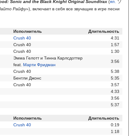
ソ
ood: Sonic and the Black Knight Original Soundtrax
(
яп.
«Найто Райфу»
)
, включает в себя все звучащие в игре песни
Исполнитель
Длительность
Crush 40
4:31
Crush 40
1:57
Crush 40
1:30
Эмма Гелотт и Тинна Карлсдоттер
3:56
feat.
Марти Фридман
Crush 40
5:38
Бентли Джонс
5:35
Crush 40
3:57
4:33
3:56
5:37
Исполнитель
Длительность
Crush 40
0:19
1:18