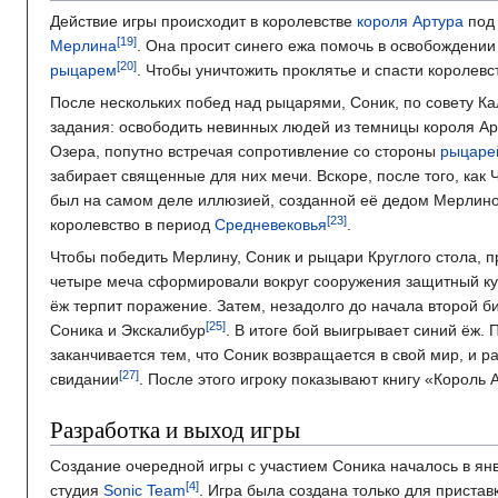
Действие игры происходит в королевстве
короля Артура
под
Мерлина
. Она просит синего ежа помочь в освобождении
рыцарем
. Чтобы уничтожить проклятье и спасти королев
После нескольких побед над рыцарями, Соник, по совету Ка
задания: освободить невинных людей из темницы короля Арт
Озера, попутно встречая сопротивление со стороны
рыцарей
забирает священные для них мечи. Вскоре, после того, ка
был на самом деле иллюзией, созданной её дедом Мерлин
королевство в период
Средневековья
.
Чтобы победить Мерлину, Соник и рыцари Круглого стола, п
четыре меча сформировали вокруг сооружения защитный куп
ёж терпит поражение. Затем, незадолго до начала второй 
Соника и Экскалибур
. В итоге бой выигрывает синий ёж.
заканчивается тем, что Соник возвращается в свой мир, и р
свидании
. После этого игроку показывают книгу «Король
Разработка и выход игры
Создание очередной игры с участием Соника началось в я
студия
Sonic Team
. Игра была создана только для пристав