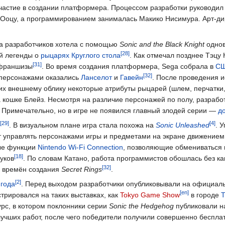
участие в создании платформера. Процессом разработки руководи
Ооцу, а программированием занималась Макико Нисимура. Арт-ди
а разработчиков хотела с помощью
Sonic and the Black Knight
однов
ей легенды о
рыцарях Круглого стола
. Как отмечал позднее Тэцу 
 франшизы
. Во время создания платформера, Sega собрала в
С
 персонажами оказались
Ланселот
и
Гавейн
. После проведения и
 их внешнему облику некоторые атрибуты рыцарей (шлем, перчатки
а кошке Блейз. Несмотря на различие персонажей по полу, разрабо
. Примечательно, но в игре не появился главный злодей серии —
д
. В визуальном плане игра стала похожа на
Sonic Unleashed
. 
ут управлять персонажами игры и предметами на экране движением
ые функции
Nintendo Wi-Fi Connection
, позволяющие обмениваться 
уков
. По словам Катано, работа программистов обошлась без ка
о времён создания
Secret Rings
.
 года
. Перед выходом разработчики опубликовывали на официал
[en]
рировался на таких выставках, как
Tokyo Game Show
в городе
Т
урс, в котором поклонники серии
Sonic the Hedgehog
публиковали н
лучших работ, после чего победители получили совершенно беспл