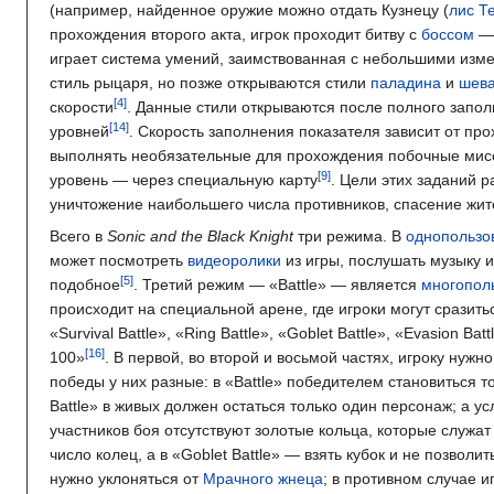
(например, найденное оружие можно отдать Кузнецу (
лис Т
прохождения второго акта, игрок проходит битву с
боссом
— 
играет система умений, заимствованная с небольшими изм
стиль рыцаря, но позже открываются стили
паладина
и
шев
скорости
. Данные стили открываются после полного запол
уровней
. Скорость заполнения показателя зависит от пр
выполнять необязательные для прохождения побочные мисси
уровень — через специальную карту
. Цели этих заданий р
уничтожение наибольшего числа противников, спасение жит
Всего в
Sonic and the Black Knight
три режима. В
однопользо
может посмотреть
видеоролики
из игры, послушать музыку и
подобное
. Третий режим — «Battle» — является
многопол
происходит на специальной арене, где игроки могут сразитьс
«Survival Battle», «Ring Battle», «Goblet Battle», «Evasion Bat
100»
. В первой, во второй и восьмой частях, игроку нуж
победы у них разные: в «Battle» победителем становиться то
Battle» в живых должен остаться только один персонаж; а ус
участников боя отсутствуют золотые кольца, которые служа
число колец, а в «Goblet Battle» — взять кубок и не позволи
нужно уклоняться от
Мрачного жнеца
; в противном случае и