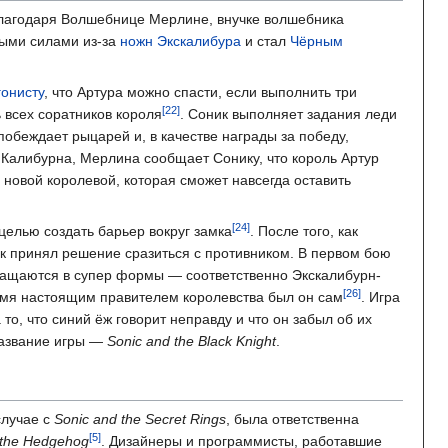
благодаря Волшебнице Мерлине, внучке волшебника
лыми силами из-за
ножн
Экскалибура
и стал
Чёрным
гонисту
, что Артура можно спасти, если выполнить три
 всех соратников короля
. Соник выполняет задания леди
побеждает рыцарей и, в качестве награды за победу,
 Калибурна, Мерлина сообщает Сонику, что король Артур
 новой королевой, которая сможет навсегда оставить
целью создать барьер вокруг замка
. После того, как
ик принял решение сразиться с противником. В первом бою
вращаются в супер формы — соответственно Экскалибурн-
время настоящим правителем королевства был он сам
. Игра
то, что синий ёж говорит неправду и что он забыл об их
 название игры —
Sonic and the Black Knight
.
 случае с
Sonic and the Secret Rings
, была ответственна
 the Hedgehog
. Дизайнеры и программисты, работавшие