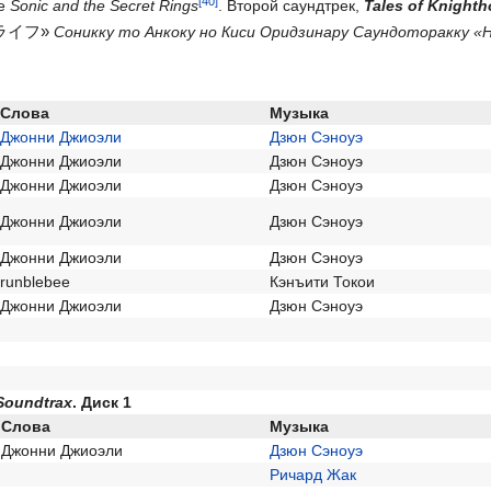
ре
Sonic and the Secret Rings
. Второй саундтрек,
Tales of Knighth
ライフ»
Соникку то Анкоку но Киси Оридзинару Саундоторакку 
Слова
Музыка
Джонни Джиоэли
Дзюн Сэноуэ
Джонни Джиоэли
Дзюн Сэноуэ
Джонни Джиоэли
Дзюн Сэноуэ
Джонни Джиоэли
Дзюн Сэноуэ
Джонни Джиоэли
Дзюн Сэноуэ
runblebee
Кэнъити Токои
Джонни Джиоэли
Дзюн Сэноуэ
 Soundtrax
. Диск 1
Слова
Музыка
Джонни Джиоэли
Дзюн Сэноуэ
Ричард Жак