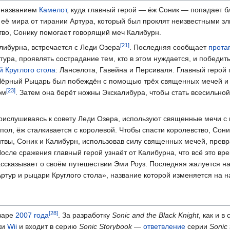
 названием
Камелот
, куда главный герой — ёж Соник — попадает 
 её мира от тирании Артура, который был проклят неизвестными з
ство, Сонику помогает говорящий меч Калибурн.
либурна, встречается с Леди Озера
. Последняя сообщает
прота
ура, проявлять сострадание тем, кто в этом нуждается, и победить
 Круглого стола
: Ланселота, Гавейна и Персиваля. Главный герой 
к Чёрный Рыцарь был побеждён с помощью трёх священных мечей и
ом
. Затем она берёт ножны Экскалибура, чтобы стать всесильной
рислушиваясь к совету Леди Озера, используют священные мечи с 
ол, ёж сталкивается с королевой. Чтобы спасти королевство, Сон
битвы, Соник и Калибурн, использовав силу священных мечей, пре
 После сражения главный герой узнаёт от Калибурна, что всё это 
ассказывает о своём путешествии Эми Роуз. Последняя жалуется на 
 Артур и рыцари Круглого стола», название которой изменяется на
нваре
2007 года
. За разработку
Sonic and the Black Knight
, как и в
ки
Wii
и входит в серию
Sonic Storybook
—
ответвление
серии
Sonic