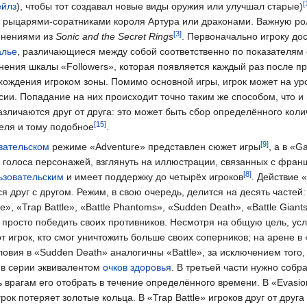
ейлз
), чтобы тот создавал новые виды оружия или улучшал старые)
рыцарями-соратниками короля Артура или драконами. Важную рол
енениями из
Sonic and the Secret Rings
. Первоначально игроку до
алье
, различающиеся между собой соответственно по показателям
нения шкалы «Followers», которая появляется каждый раз после п
охождения игроком зоны. Помимо основной игры, игрок может на ур
и. Попадание на них происходит точно таким же способом, что и
азличаются друг от друга: это может быть сбор определённого коли
еля и тому подобное
.
вательском
режиме «Adventure» представлен сюжет игры
, а в «G
 голоса персонажей, взглянуть на иллюстрации, связанных с фран
ьзовательским
и имеет поддержку до четырёх игроков
. Действие «
я друг с другом. Режим, в свою очередь, делится на десять частей: 
tle», «Trap Battle», «Battle Phantoms», «Sudden Death», «Battle Giants
но просто победить своих противников. Несмотря на общую цель, ус
т игрок, кто смог уничтожить больше своих соперников; на арене в 
ловия в «Sudden Death» аналогичны «Battle», за исключением того, 
т в серии эквивалентом
очков здоровья
. В третьей части нужно соб
ть врагам его отобрать в течение определённого времени. В «Evasion
грок потеряет золотые кольца. В «Trap Battle» игроков друг от друг