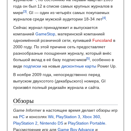
года он был 12 в списке самых крупных журналов в
мире
. GI — один из четырёх самых покупаемых
журналов среди мужской аудитории 18-34 лет
.
Сейчас журнал принадлежит и выпускается
компанией
GameStop
, материнской компанией
одноимённой розничной сети, купившей
Funcoland
в
2000 году. По этой причине сеть предоставляет
разнообразные поощрения журналу, который внёс
большой вклад в её базу подписчиков
, особенно в
виде
подписки
на новые
дисконтные карты
Power Up.
В ноябре 2009 года, непосредственно перед
выпуском двухсотого (декабрьского) номера, GI
произвёл полный редизайн журнала и сайта.
Обзоры
Game Informer
в настоящее время делает обзоры игр
на
PC
и консолях
Wii
,
PlayStation 3
,
Xbox 360
,
PlayStation 2
,
Nintendo DS
и
PlayStation Portable
.
Рассмотрение игр для
Game Boy Advance
и