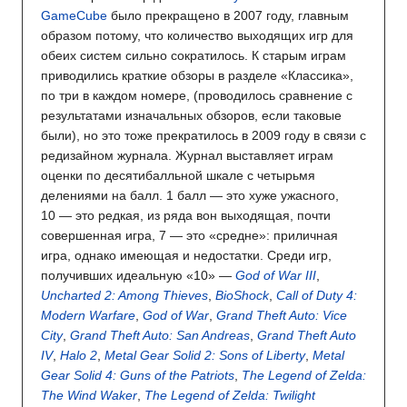
GameCube
было прекращено в 2007 году, главным
образом потому, что количество выходящих игр для
обеих систем сильно сократилось. К старым играм
приводились краткие обзоры в разделе «Классика»,
по три в каждом номере, (проводилось сравнение с
результатами изначальных обзоров, если таковые
были), но это тоже прекратилось в 2009 году в связи с
редизайном журнала. Журнал выставляет играм
оценки по десятибалльной шкале с четырьмя
делениями на балл. 1 балл — это хуже ужасного,
10 — это редкая, из ряда вон выходящая, почти
совершенная игра, 7 — это «средне»: приличная
игра, однако имеющая и недостатки. Среди игр,
получивших идеальную «10» —
God of War III
,
Uncharted 2: Among Thieves
,
BioShock
,
Call of Duty 4:
Modern Warfare
,
God of War
,
Grand Theft Auto: Vice
City
,
Grand Theft Auto: San Andreas
,
Grand Theft Auto
IV
,
Halo 2
,
Metal Gear Solid 2: Sons of Liberty
,
Metal
Gear Solid 4: Guns of the Patriots
,
The Legend of Zelda:
The Wind Waker
,
The Legend of Zelda: Twilight