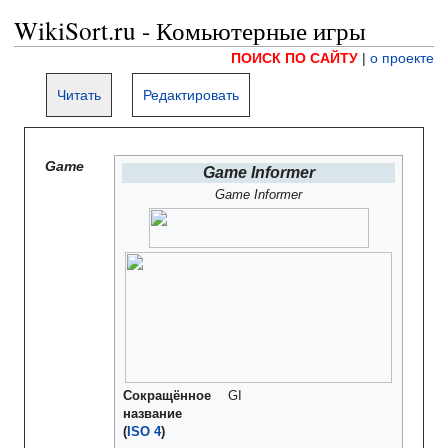
WikiSort.ru - Комьютерные игры
ПОИСК ПО САЙТУ
|
о проекте
Читать
Редактировать
Game
Game Informer
Game Informer
Сокращённое
GI
название
(
ISO 4
)