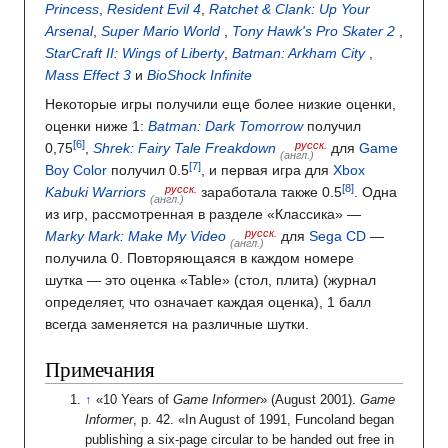
Princess
,
Resident Evil 4
,
Ratchet & Clank: Up Your
Arsenal
,
Super Mario World
,
Tony Hawk's Pro Skater 2
,
StarCraft II: Wings of Liberty
,
Batman: Arkham City
,
Mass Effect 3
и
BioShock Infinite
Некоторые игры получили еще более низкие оценки,
оценки ниже 1:
Batman: Dark Tomorrow
получил
русск.
0,75
,
Shrek: Fairy Tale Freakdown
для
Game
(англ.)
Boy Color
получил 0.5
, и первая игра для
Xbox
русск.
Kabuki Warriors
заработала также 0.5
. Одна
(англ.)
из игр, рассмотренная в разделе «Классика» —
русск.
Marky Mark: Make My Video
для
Sega CD
—
(англ.)
получила 0. Повторяющаяся в каждом номере
шутка — это оценка «Table» (стол, плита) (журнал
определяет, что означает каждая оценка), 1 балл
всегда заменяется на различные шутки.
Примечания
«10 Years of
Game Informer
» (August 2001).
Game
Informer
, p. 42. «In August of 1991, Funcoland began
publishing a six-page circular to be handed out free in