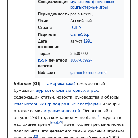
Специализация
мультиплатформенные
компьютерные игры
Периодичность
раз в месяц
Язык
Английский
Страна
США
Издатель
GameStop
Дата
август
1991
основания
Тираж
3 500 000
ISSN
печатной
1067-6392
версии
Веб-сайт
gameinformer.com
Informer
(
GI
) —
американский
ежемесячный
бумажный
журнал
о
компьютерных играх
,
содержащий статьи, новости, руководства и обзоры
компьютерных игр под разные платформы
и жанры,
а также самих
игровых консолей
. Основанный в
августе 1991 года компанией FuncoLand
, журнал в
[
когда?
]
настоящее время
имеет более трёх миллионов
подписчиков, что делает его самым крупным игровым
журналом
, по состоянию на первый квартал 2009