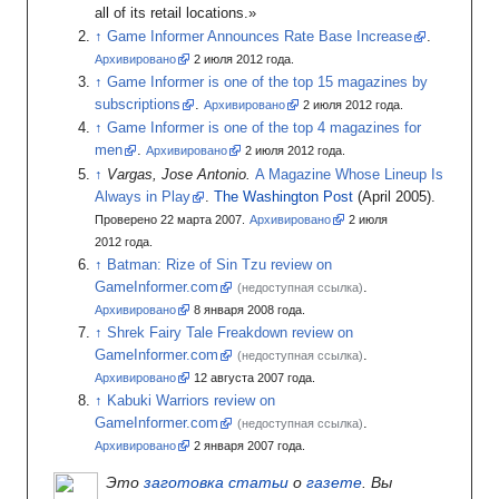
all of its retail locations.»
Game Informer Announces Rate Base Increase
.
Архивировано
2
июля 2012
года.
Game Informer is one of the top 15 magazines by
subscriptions
.
Архивировано
2
июля 2012
года.
Game Informer is one of the top 4 magazines for
men
.
Архивировано
2
июля 2012
года.
Vargas, Jose Antonio.
A Magazine Whose Lineup Is
Always in Play
.
The Washington Post
(April 2005).
Проверено 22 марта 2007.
Архивировано
2
июля
2012
года.
Batman: Rize of Sin Tzu review on
GameInformer.com
.
(недоступная ссылка)
Архивировано
8
января 2008
года.
Shrek Fairy Tale Freakdown review on
GameInformer.com
.
(недоступная ссылка)
Архивировано
12
августа 2007
года.
Kabuki Warriors review on
GameInformer.com
.
(недоступная ссылка)
Архивировано
2
января 2007
года.
Это
заготовка статьи
о
газете
. Вы