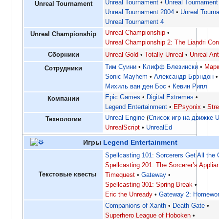
Unreal Tournament
•
Unreal Tournament
Unreal Tournament
Unreal Tournament 2004
•
Unreal Tourn
Unreal Tournament 4
Unreal Championship
•
Unreal Championship
Unreal Championship 2: The Liandri Conf
Сборники
Unreal Gold
•
Totally Unreal
•
Unreal An
Тим Суини
•
Клифф Блезински
•
Марк
Сотрудники
Sonic Mayhem
•
Александр Брэндон
•
Михиль ван ден Бос
•
Кевин Рипл
Epic Games
•
Digital Extremes
•
Компании
Legend Entertainment
•
EPsyonix
•
Str
Unreal Engine
(
Список игр на движке U
Технологии
UnrealScript
•
UnrealEd
Игры
Legend Entertainment
Spellcasting 101: Sorcerers Get All the 
Spellcasting 201: The Sorcerer’s Applia
Текстовые квесты
Timequest
Gateway
Spellcasting 301: Spring Break
Eric the Unready
Gateway 2: Homewor
Companions of Xanth
Death Gate
Superhero League of Hoboken