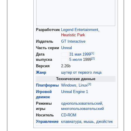
Разработчик
Legend Entertainment
,
Heuristic Park
Издатель
GT Interactive
Часть серии
Unreal
Дата
31 мая
1999
выпуска
5 июля
1999
Версия
2.26b
Жанр
шутер от первого лица
Технические данные
Платформы
Windows
,
Linux
Игровой
Unreal Engine 1
движок
Режимы
однопользовательский
,
игры
многопользовательский
Носитель
CD-ROM
Управление
клавиатура
,
мышь
,
джойстик