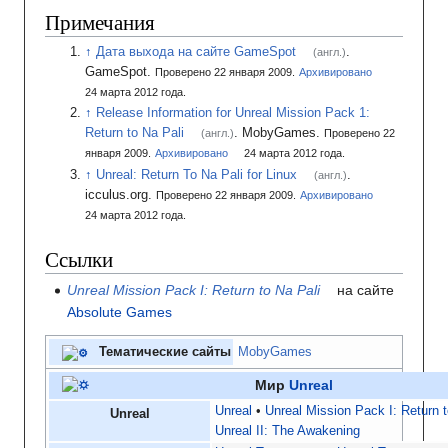
Примечания
Дата выхода на сайте GameSpot
.
(англ.)
GameSpot.
Проверено 22 января 2009.
Архивировано
24
марта 2012
года.
Release Information for Unreal Mission Pack 1:
Return to Na Pali
.
MobyGames.
(англ.)
Проверено 22
января 2009.
Архивировано
24
марта 2012
года.
Unreal: Return To Na Pali for Linux
.
(англ.)
icculus.org.
Проверено 22 января 2009.
Архивировано
24
марта 2012
года.
Ссылки
Unreal Mission Pack I: Return to Na Pali
на сайте
Absolute Games
Тематические сайты
MobyGames
Мир
Unreal
Unreal
•
Unreal Mission Pack I: Return 
Unreal
Unreal II: The Awakening