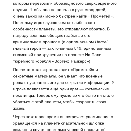
котором перевозили образец нового сверхсекретного
оружия. Чтобы оно не попало в руки скаарджей,
очень важно как можно быстрее найти «Прометей».
Поскольку игрок лучше чем кто-либо знает
особенности планеты, его отправляют обратно. В
награду военные обещают забыть о его
криминальном прошлом (в оригинальном
Unreal
главный герой — заключённый 849, единственный
выживший при крушении на планете На Пали
тюремного корабля «Вортекс Райкерс»).
После того как игрок находит «Прометей» и
секретные материалы, он узнает, что военные
решают устранить его для сокрытия информации. У
игрока появляется ещё один враг — космические
пехотинцы. Теперь ему нужно во что бы то ни стало
убраться с этой планеты, чтобы сохранить свою
жизнь.
Через некоторое время он встречает упоминание о
хранящейся на планете спасательной шлюпке
землян, и спустя несколько уровней находит её,