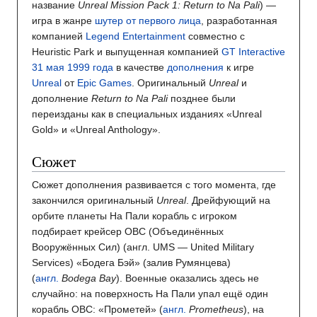
название
Unreal Mission Pack 1: Return to Na Pali
) —
игра в жанре
шутер от первого лица
, разработанная
компанией
Legend Entertainment
совместно с
Heuristic Park и выпущенная компанией
GT Interactive
31 мая
1999 года
в качестве
дополнения
к игре
Unreal
от
Epic Games
. Оригинальный
Unreal
и
дополнение
Return to Na Pali
позднее были
переизданы как в специальных изданиях «Unreal
Gold» и «Unreal Anthology».
Сюжет
Сюжет дополнения развивается с того момента, где
закончился оригинальный
Unreal
. Дрейфующий на
орбите планеты На Пали корабль с игроком
подбирает крейсер ОВС (Объединённых
Вооружённых Сил) (англ. UMS — United Military
Services) «Бодега Бэй» (залив Румянцева)
(
англ.
Bodega Bay
). Военные оказались здесь не
случайно: на поверхность На Пали упал ещё один
корабль ОВС: «Прометей» (
англ.
Prometheus
), на