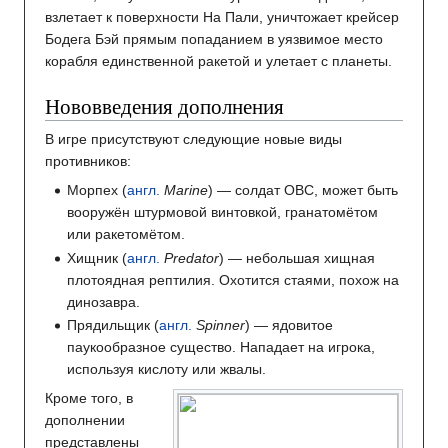
взлетает к поверхности На Пали, уничтожает крейсер
Бодега Бэй прямым попаданием в уязвимое место
корабля единственной ракетой и улетает с планеты.
Нововведения дополнения
В игре присутствуют следующие новые виды
противников:
Морпех (
англ.
Marine
) — солдат ОВС, может быть
вооружён штурмовой винтовкой, гранатомётом
или ракетомётом.
Хищник (
англ.
Predator
) — небольшая хищная
плотоядная рептилия. Охотится стаями, похож на
динозавра.
Прядильщик (
англ.
Spinner
) — ядовитое
паукообразное существо. Нападает на игрока,
используя кислоту или жвалы.
Кроме того, в
дополнении
представлены