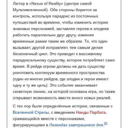
Лютор в «Nexus of Reality» (центре самой
Мультивселенной). Обе стороны борются за
контроль, используя парадокс из постоянных
путешествий во времени, чтобы изменить истории
знаковых персонажей, заставляя героев и злодеев
работать параллельно друг другу, изменяя
временные рамки таким же образом. То, что один
вызывает, другой исправляет, тем самым делая
бесконечный цикл. Это приводит к массивному
парадоксальному существу, которое потребляет само
время. В рейде игроки должны не дать существу
уничтожить континуум временного пространства
(один из многих рейдов, где злодеи и герои имеют
одну и ту же цель). Это событие заканчивает
сюжетную линию, на которой основана игра, но также
открывает возможность ввести много новых реалий.
С тех пор были определённые истории, связанные с
Вселенной Стрелы
, с введением
Нанды Парбата
,
сражающейся вместе с персонажами,
фигурирующими в
Легендах завтрашнего дня
.