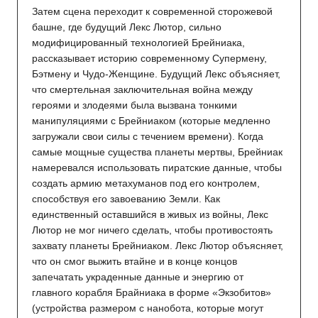
Затем сцена переходит к современной сторожевой
башне, где будущий Лекс Лютор, сильно
модифицированный технологией Брейниака,
рассказывает историю современному Супермену,
Бэтмену и Чудо-Женщине. Будущий Лекс объясняет,
что смертельная заключительная война между
героями и злодеями была вызвана тонкими
манипуляциями с Брейниаком (которые медленно
загружали свои силы с течением времени). Когда
самые мощные существа планеты мертвы, Брейниак
намеревался использовать пиратские данные, чтобы
создать армию метахуманов под его контролем,
способствуя его завоеванию Земли. Как
единственный оставшийся в живых из войны, Лекс
Лютор не мог ничего сделать, чтобы противостоять
захвату планеты Брейниаком. Лекс Лютор объясняет,
что он смог выжить втайне и в конце концов
запечатать украденные данные и энергию от
главного корабля Брайниака в форме «Экзобитов»
(устройства размером с нанобота, которые могут