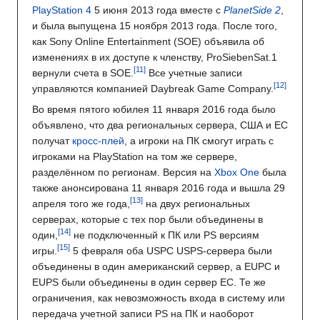
PlayStation 4
5 июня 2013 года вместе с
PlanetSide 2
,
и была выпущена 15 ноября 2013 года. После того,
как Sony Online Entertainment (SOE) объявила об
изменениях в их доступе к членству, ProSiebenSat.1
вернули счета в SOE.
Все учетные записи
управляются компанией Daybreak Game Company.
Во время пятого юбилея 11 января 2016 года было
объявлено, что два региональных сервера, США и ЕС
получат
кросс-плей
, а игроки на ПК смогут играть с
игроками на PlayStation на том же сервере,
разделённом по регионам. Версия на
Xbox One
была
также анонсирована 11 января 2016 года и вышла 29
апреля того же года,
на двух региональных
серверах, которые с тех пор были объединены в
один,
не подключенный к ПК или PS версиям
игры.
5 февраля оба USPC USPS-сервера были
объединены в один американский сервер, а EUPC и
EUPS были объединены в один сервер ЕС. Те же
ограничения, как невозможность входа в систему или
передача учетной записи PS на ПК и наоборот