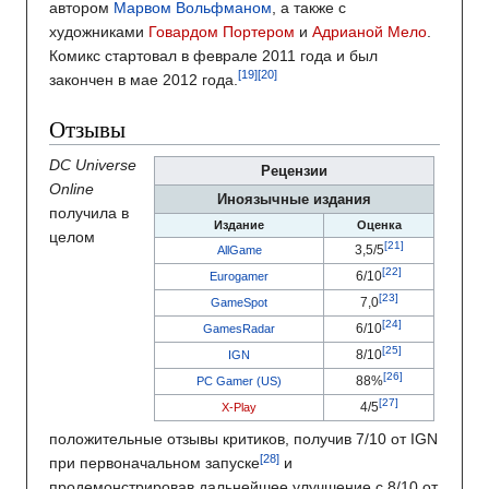
автором
Марвом Вольфманом
, а также с
художниками
Говардом Портером
и
Адрианой Мело
.
Комикс стартовал в феврале 2011 года и был
закончен в мае 2012 года.
Отзывы
DC Universe
Рецензии
Online
Иноязычные издания
получила в
Издание
Оценка
целом
3,5/5
AllGame
6/10
Eurogamer
7,0
GameSpot
6/10
GamesRadar
8/10
IGN
88%
PC Gamer (US)
4/5
X-Play
положительные отзывы критиков, получив 7/10 от IGN
при первоначальном запуске
и
продемонстрировав дальнейшее улучшение с 8/10 от