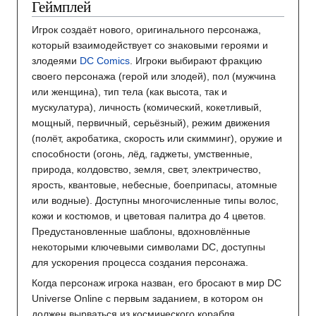
Геймплей
Игрок создаёт нового, оригинального персонажа,
который взаимодействует со знаковыми героями и
злодеями
DC Comics
. Игроки выбирают фракцию
своего персонажа (герой или злодей), пол (мужчина
или женщина), тип тела (как высота, так и
мускулатура), личность (комический, кокетливый,
мощный, первичный, серьёзный), режим движения
(полёт, акробатика, скорость или скимминг), оружие и
способности (огонь, лёд, гаджеты, умственные,
природа, колдовство, земля, свет, электричество,
ярость, квантовые, небесные, боеприпасы, атомные
или водные). Доступны многочисленные типы волос,
кожи и костюмов, и цветовая палитра до 4 цветов.
Предустановленные шаблоны, вдохновлённые
некоторыми ключевыми символами DC, доступны
для ускорения процесса создания персонажа.
Когда персонаж игрока назван, его бросают в мир DC
Universe Online с первым заданием, в котором он
должен вырваться из космического корабля.