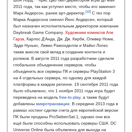
2011 года, так как уступил место, чтобы его заменил
Марк Андерсон, ранее арт-директор.
С тех пор
Марка Андерсона сменил Йенс Андерсен, который
был назначен исполнительным директором компании
Daybreak Game Company.
Художники комиксов
Але
Гарза
, Карлос Д’Анда, Дж. Дж. Кирби, Оливер Номе,
Эдди Нуньес, Ливио Рамонделли и Майкл Лопес
также внесли свой вклад в создание контента и
роликов. В августе 2011 года разработчики сделали
глобальное объединение серверов, чтобы
объединить все серверы ПК и серверы PlayStation 3
на 4 отдельных сервера, по одному для каждой
платформы в каждом регионе. 19 сентября 2011 года
было объявлено, что 1 ноября 2011 года игра будет
переведена на модель
free-to-play
, а также будут
добавлены
микротранзакции
. В середине 2013 года в
рамках хостинг-сделки счета для европейской версии
ПК были проданы ProSiebenSat.1, однако они все
ещё были способны использовать серверы США. DC
Universe Online была объявлена для выхода на