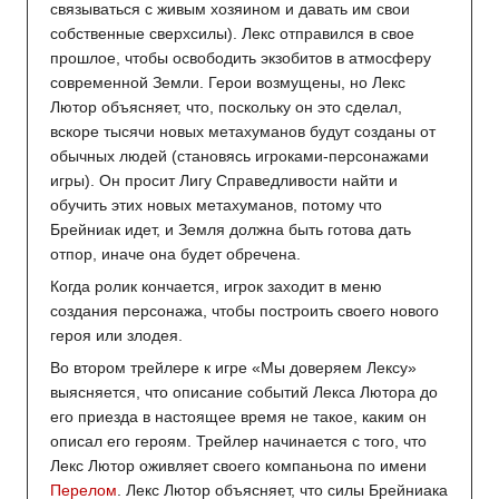
связываться с живым хозяином и давать им свои
собственные сверхсилы). Лекс отправился в свое
прошлое, чтобы освободить экзобитов в атмосферу
современной Земли. Герои возмущены, но Лекс
Лютор объясняет, что, поскольку он это сделал,
вскоре тысячи новых метахуманов будут созданы от
обычных людей (становясь игроками-персонажами
игры). Он просит Лигу Справедливости найти и
обучить этих новых метахуманов, потому что
Брейниак идет, и Земля должна быть готова дать
отпор, иначе она будет обречена.
Когда ролик кончается, игрок заходит в меню
создания персонажа, чтобы построить своего нового
героя или злодея.
Во втором трейлере к игре «Мы доверяем Лексу»
выясняется, что описание событий Лекса Лютора до
его приезда в настоящее время не такое, каким он
описал его героям. Трейлер начинается с того, что
Лекс Лютор оживляет своего компаньона по имени
Перелом
. Лекс Лютор объясняет, что силы Брейниака