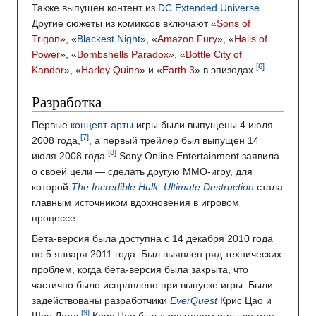
Также выпущен контент из
DC Extended Universe
.
Другие сюжеты из комиксов включают «
Sons of
Trigon
», «
Blackest Night
», «
Amazon Fury
», «
Halls of
Power
», «
Bombshells Paradox
», «
Bottle City of
Kandor
», «
Harley Quinn
» и «
Earth 3
» в эпизодах.
Разработка
Первые
концепт-арты
игры были выпущены 4 июля
2008 года,
, а первый трейлер был выпущен 14
июля 2008 года.
Sony Online Entertainment заявила
о своей цели — сделать другую MMO-игру, для
которой
The Incredible Hulk: Ultimate Destruction
стала
главным источником вдохновения в игровом
процессе.
Бета-версия была доступна с 14 декабря 2010 года
по 5 января 2011 года. Был выявлен ряд технических
проблем, когда бета-версия была закрыта, что
частично было исправлено при выпуске игры. Были
задействованы разработчики
EverQuest
Крис Цао и
Шон Лорд.
Крис Цао был директором игры до мая