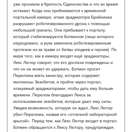
уже проникли в Крепость Одиночества и что их время
истекает. Когда они приближаются к временной
портальной камере, атаки эрадикатора Брайниака
разрушают роботизированного дрона с помощью
небольшой гранаты. Они прибывают к порталу,
который стабилизируется Бэтменом (лицо которого
изуродовано, а рука заменена роботизированным
протезом из-за травм от битвы злодеев и героев). По
мере того, как в камеру входят ещё эрадикаторы,
Лекс Лютор говорит, что его доспехи повреждены и
что он не может их удержать. Бэтмен просит
Перелома взять канистру, которая содержит
миллионы Экзобитов, и пройти через портал,
атакуемый эрадикаторами, чтобы дать ему больше
времени. Перелом благодарит Лекса за
использование экзобитов, которые дают ему силы.
Увидев возможность, которую он ждал, Лекс Лютор
убил Перелома, назвав его «отличной лабораторной
крысой». Перед тем, как Лекс Лютор входит в портал,
Бэтмен обращается к Лексу Лютору, предупреждая,