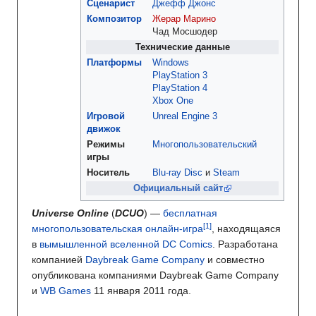
Сценарист
Джефф Джонс
Композитор
Жерар Марино
Чад Мосшодер
Технические данные
Платформы
Windows
PlayStation 3
PlayStation 4
Xbox One
Игровой
Unreal Engine 3
движок
Режимы
Многопользовательский
игры
Носитель
Blu-ray Disc
и
Steam
Официальный сайт
Universe Online
(
DCUO
) —
бесплатная
многопользовательская онлайн-игра
, находящаяся
в
вымышленной вселенной
DC Comics
. Разработана
компанией
Daybreak Game Company
и совместно
опубликована компаниями Daybreak Game Company
и
WB Games
11 января 2011 года.