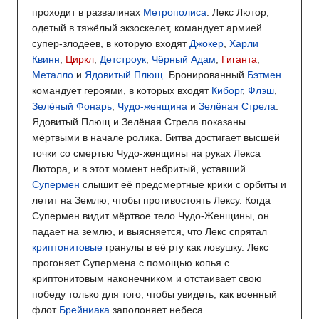
проходит в развалинах
Метрополиса
. Лекс Лютор,
одетый в тяжёлый экзоскелет, командует армией
супер-злодеев, в которую входят
Джокер
,
Харли
Квинн
,
Циркл
,
Детстроук
,
Чёрный Адам
,
Гиганта
,
Металло
и
Ядовитый Плющ
. Бронированный
Бэтмен
командует героями, в которых входят
Киборг
,
Флэш
,
Зелёный Фонарь
,
Чудо-женщина
и
Зелёная Стрела
.
Ядовитый Плющ и Зелёная Стрела показаны
мёртвыми в начале ролика. Битва достигает высшей
точки со смертью Чудо-женщины на руках Лекса
Лютора, и в этот момент небритый, уставший
Супермен
слышит её предсмертные крики с орбиты и
летит на Землю, чтобы противостоять Лексу. Когда
Супермен видит мёртвое тело Чудо-Женщины, он
падает на землю, и выясняется, что Лекс спрятал
криптонитовые
гранулы в её рту как ловушку. Лекс
прогоняет Супермена с помощью копья с
криптонитовым наконечником и отстаивает свою
победу только для того, чтобы увидеть, как военный
флот
Брейниака
заполоняет небеса.