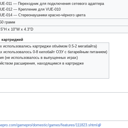
UE-011 — Переходник для подключения сетевого адаптера
UE-012 — Крепление для VUE-010
UE-014 — Стереонаушники красно-чёрного цвета
50 грамм
.5"H x 10"W x 4.3"D
и картриджей
х использовались картриджи объёмом 0.5-2 мегабайта)
х использовалось 0-8 килобайт ОЗУ с батарейным питанием)
ия (не использовалось в выпущенных играх)
ойством расширения, находящимся в картридже
amepro.com/gamepro/domestic/games/features/111823.shtml