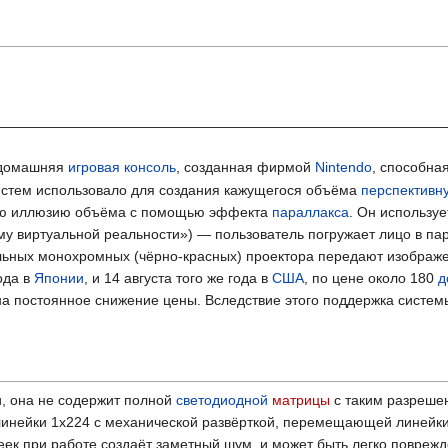
домашняя
игровая консоль
, созданная фирмой
Nintendo
, способна
истем использовало для создания кажущегося объёма
перспективн
очную иллюзию объёма с помощью эффекта
параллакса
. Он используе
у виртуальной реальности») — пользователь погружает лицо в па
альных монохромных (чёрно-красных) проектора передают изображ
ода в
Японии
, и 14 августа того же года в
США
, по цене около 180
д
 на постоянное снижение цены. Вследствие этого поддержка систе
, она не содержит полной
светодиодной
матрицы
с таким разреше
е линейки 1x224 с механической развёрткой, перемещающей линейки
еек при работе создаёт заметный шум, и может быть легко повреж