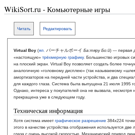
WikiSort.ru - Комьютерные игры
Читать
Редактировать
バーチャルボーイ
Virtual Boy
(
яп.
Ба:тяру Бо:й
)
— первая 
«настоящую»
трёхмерную графику
. Большинство игровых с
на плоский экран. Virtual Boy позволяет создать более т
аналогичную «головному дисплею» (так называемому «шлем
амортизаторов на передней части устройства, и два специ
для каждого глаза. Система была выпущена 21 июля 1995 г
Однако, интереса у покупателей она не вызвала, несмотря
прекращена уже в следующем году.
Техническая информация
Хотя система имеет
графическое разрешение
384x224 точки
этого в качестве устройства отображения используется дв
глаза с очень высокой скоростью. Механический привод лин