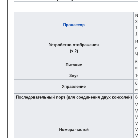
N
3
Процессор
R
Устройство отображения
с
(x 2)
Ч
6
Питание
и
Звук
1
6
Управление
и
Последовательный порт (для соединения двух консолей)
8
V
V
V
V
Номера частей
V
V