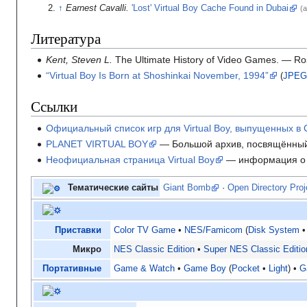
Earnest Cavalli.
'Lost' Virtual Boy Cache Found in Dubai
(а
Литература
Kent, Steven L.
The Ultimate History of Video Games.
— Ros
“Virtual Boy Is Born at Shoshinkai November, 1994”
(
JPE
Ссылки
Официальный список игр для Virtual Boy, выпущенных в
PLANET VIRTUAL BOY
— Большой архив, посвящённый 
Неофициальная страница Virtual Boy
— информация о р
Тематические сайты
Giant Bomb
·
Open Directory Proj
Приставки
Color TV Game
NES/Famicom
(
Disk System
Микро
NES Classic Edition
Super NES Classic Editio
Портативные
Game & Watch
Game Boy
Pocket
Light
G