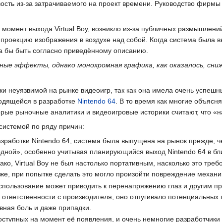
сть из-за затрачиваемого на проект времени. Руководство фирмы 
момент выхода Virtual Boy, возникло из-за публичных размышлений
роекцию изображения в воздухе над собой. Когда система была в
ла бы быть согласно приведённому описанию.
рные эффекты, однако монохромная графика, как оказалось, сн
ески неуязвимой на рынке видеоигр, так как она имела очень успеш
дящейся в разработке
Nintendo 64
. В то время как многие объяс
орые рыночные аналитики и видеоигровые историки считают, что «на
 системой по ряду причин:
азработки Nintendo 64, система была выпущена на рынок прежде, ч
ходной», особенно учитывая планирующийся выход Nintendo 64 в 
о, Virtual Boy не был настолько портативным, насколько это треб
кже, при попытке сделать это могло произойти повреждение механи
спользование может приводить к перенапряжению глаз и другим пр
ответственности с производителя, оно отпугивало потенциальных п
вная боль и даже припадки.
оступных на момент её появления, и очень немногие разработчики 