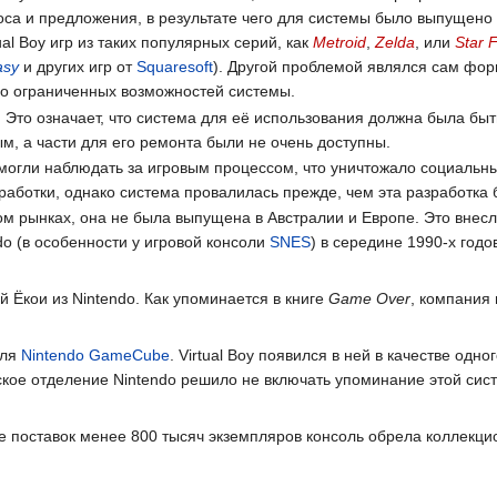
оса и предложения, в результате чего для системы было выпущено в
al Boy игр из таких популярных серий, как
Metroid
,
Zelda
, или
Star 
asy
и других игр от
Squaresoft
). Другой проблемой являлся сам фор
ьно ограниченных возможностей системы.
Это означает, что система для её использования должна была быть
м, а части для его ремонта были не очень доступны.
 могли наблюдать за игровым процессом, что уничтожало социальны
работки, однако система провалилась прежде, чем эта разработка 
м рынках, она не была выпущена в Австралии и Европе. Это внесл
do (в особенности у игровой консоли
SNES
) в середине 1990-х год
й Ёкои из Nintendo. Как упоминается в книге
Game Over
, компания
ля
Nintendo GameCube
. Virtual Boy появился в ней в качестве одн
нское отделение Nintendo решило не включать упоминание этой сист
е поставок менее 800 тысяч экземпляров консоль обрела коллекци