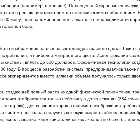
 вибрации (например, в машине). Полноценный экран механически
у, что стало решающим фактором по экономическим соображениям. 
 15-30 минут, для напоминания пользователю о необходимости пере
 головной боли.
ойство изображения на основе светодиодов красного цвета. Такие 
отребления, и наиболее контрастного цвета. Использование свет
ы системы, вплоть до 500 долларов. Эффективная технология соз
1996 году. В процессе разработки системы предпринимались также 
ессе экспериментов вместо иллюзии объёма получалось только дв
и, создающей полный растр из одной физической линии точек, тр
ая точка отображается только небольшую долю секунды (384 точки 
ды
на строку), для создания хорошо видимого изображения требова
ая система позволяла получить высокую скорость обновления изоб
м, использование жидкокристаллических экранов не было бы при