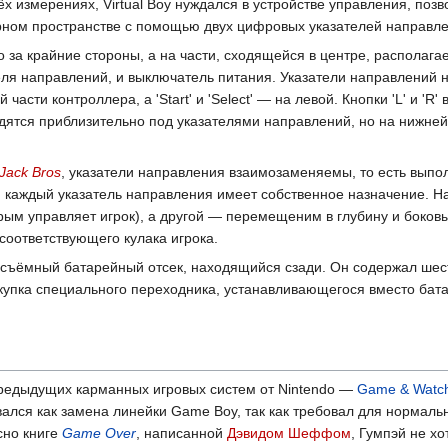
х измерениях, Virtual Boy нуждался в устройстве управления, по
рном пространстве с помощью двух цифровых указателей направле
о за крайние стороны, а на части, сходящейся в центре, располаг
азателя направлений, и выключатель питания. Указатели направлений 
 части контроллера, а 'Start' и 'Select' — на левой. Кнопки 'L' и
одятся приблизительно под указателями направлений, но на нижней
Jack Bros
, указатели направления взаимозаменяемы, то есть выполн
, каждый указатель направления имеет собственное назначение. Н
орым управляет игрок), а другой — перемещеним в глубину и боко
оответствующего кулака игрока.
съёмный батарейный отсек, находящийся сзади. Он содержал шест
покупка специального переходника, устанавливающегося вместо ба
предыдущих карманных игровых систем от Nintendo —
Game & Watc
вался как замена линейки Game Boy, так как требовал для нормаль
сно книге
Game Over
, написанной
Дэвидом Шеффом
, Гумпэй не хо