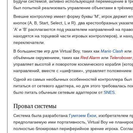
Будучи системой, активно использующей перемещение в трё
был попыткой реализовать управление объектами в трёхме
Внешне контроллер имеет форму буквы 'M', игрок держит ег
кнопок (A, B, Start, Select, L и R). два крестообразных ук
'A' и 'B' расплагаются под указателем направлений на правой
находятся на торцевой части игровых контроллеров), и нах
переключатели.
В большинстве игр для Virtual Boy, таких как
Mario Clash
или
объёмным окружением, таких как
Red Alarm
или
Teleroboxer
управляет высотой и поворотом космического корабля (кот
направлений, вместе с «шифтами», управляет положением с
Одной из самых необычных особенностей контроллера был 
питаться от сетевого адаптера, но для этого требовалась 
было питать обычным сетевым адаптером от
SNES
.
Провал системы
Система была разработана
Гумпэем Ёкои
, изобретателем 
предполагаемую ими портативность, Virtual Boy не планиро
полностью блокировал периферийное зрение игрока. Согла