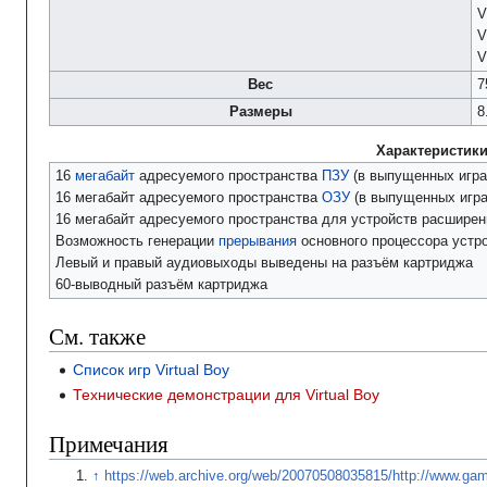
V
V
V
Вес
7
Размеры
8
Характеристик
16
мегабайт
адресуемого пространства
ПЗУ
(в выпущенных игра
16 мегабайт адресуемого пространства
ОЗУ
(в выпущенных игра
16 мегабайт адресуемого пространства для устройств расширен
Возможность генерации
прерывания
основного процессора устр
Левый и правый аудиовыходы выведены на разъём картриджа
60-выводный разъём картриджа
См. также
Список игр Virtual Boy
Технические демонстрации для Virtual Boy
Примечания
https://web.archive.org/web/20070508035815/http://www.g