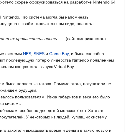
хотело скорее сфокусироваться на разработке Nintendo 64
 Nintendo, что система могла бы напоминать
ыпущена в своём окончательном виде, она стал
ижает их привлекательность.
— (сайт американского
ные системы
NES
,
SNES
и
Game Boy
, и была способна
няют последующую потерю лидерства Nintendo появлением
чалом конца» стал выпуск Virtual Boy.
ем была полностью готова. Помимо этого, покупатели не
ближайшем будущем.
овалось пользователям. Из-за габаритов и веса его было
ки системы.
облемам, особенно для детей моложе 7 лет. Хотя это
окупателей. У некоторых из людей, купивших систему,
игр захотели вкладывать время и деньги в такую новую и