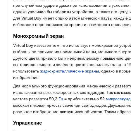
при случайном ударе и даже при использовании в условиях
однако увеличил бы габариты устройства, а также его цен
для Virtual Boy имеет опцию автоматической паузы каждые
избежание перенапряжения зрения и возможного появления
Монохромный экран
Virtual Boy известен тем, что использует монохромное устр
выбраны по причине их наименьшей цены, меньшего энергоп
другого цвета привело бы к неприемлемому повышению цен
светодиодов синего и зелёного цветов появилась только в 
использовать
жидкокристаллические экраны
, однако в проц
изображение.
Для нормального функционирования механической развёртк
использование высокоскоростных светодиодов. Так как кажд
частота развёртки 50,2
Гц
= приблизительно 52
микросекун
высокая пиковая яркость свечения светодиодов. Двухэкранн
размытое изображение движущихся объектов. Таким образо
Управление