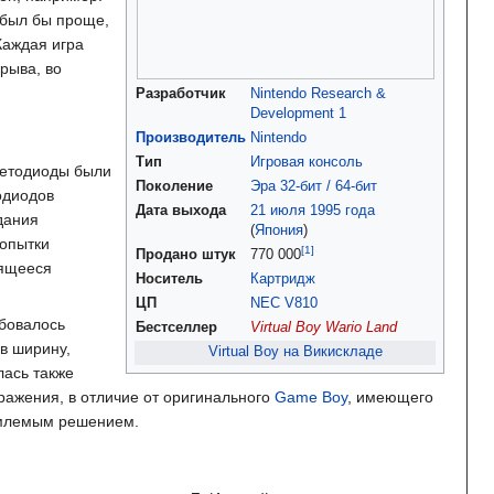
 был бы проще,
Каждая игра
рыва, во
Разработчик
Nintendo Research &
Development 1
Производитель
Nintendo
Тип
Игровая консоль
светодиоды были
Поколение
Эра 32-бит / 64-бит
одиодов
Дата выхода
21 июля
1995 года
дания
(
Япония
)
попытки
Продано штук
770 000
оящееся
Носитель
Картридж
ЦП
NEC V810
ебовалось
Бестселлер
Virtual Boy Wario Land
в ширину,
Virtual Boy на Викискладе
лась также
ражения, в отличие от оригинального
Game Boy
, имеющего
емлемым решением.