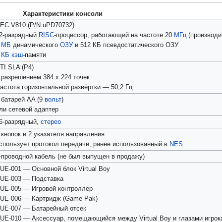
Характеристики консоли
EC V810 (P/N uPD70732)
2-разрядный
RISC
-процессор, работающий на частоте 20
МГц
(производи
1
МБ
динамического
ОЗУ
и 512 КБ псевдостатического ОЗУ
1
КБ
кэш
-памяти
TI SLA (P4)
 разрешением 384 x 224 точек
астота горизонтальной развёртки — 50,2 Гц
 батарей AA (9
вольт
)
ли сетевой адаптер
6-разрядный,
стерео
 кнопок и 2 указателя направления
спользует протокол передачи, ранее использованный в
NES
-проводной кабель (не был выпущен в продажу)
UE-001 — Основной блок Virtual Boy
UE-003 — Подставка
UE-005 — Игровой контроллер
UE-006 — Картридж (Game Pak)
UE-007 — Батарейный отсек
UE-010 — Аксессуар, помещающийся между Virtual Boy и глазами игрока