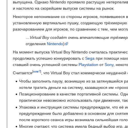
выпущена. Однако Nintendo проявило растущую нетерпеливо
и настояло на скорейшем выпуске системы на рынок.
Некоторое непонимание со стороны игроков, появившееся в 
установленную вертикально пушку, создающую трёхмерную п
разочарованием для игроков, по сравнению с тем, чем мог
…Virtual Boy создаёт очень впечатляющие трёхме
отделения
Nintendo
)
На момент выпуска Virtual Boy Nintendo считалась практич
продолжать успешно конкурировать с
Sega
при помощи нахо
ставшей очень успешной системы
Playstation
от
Sony
, некот
[
кем?
]
Считается
, что Virtual Boy стал коммерчески неудачной
Чтобы заполнить паузу, возникшую из за затянувшейся р
хотели тратить деньги на систему, казавшуюся им «про
Позиционирование в качестве портативной системы. Однак
практически невозможно использовать при движении, та
Упаковка и инструкция системы предупреждали, что её и
предупреждение было добавлено в основном для снятия 
после короткого сеанса игры возникала сильнейшая голо
Многие считают, что система имела бедный выбор игр, д