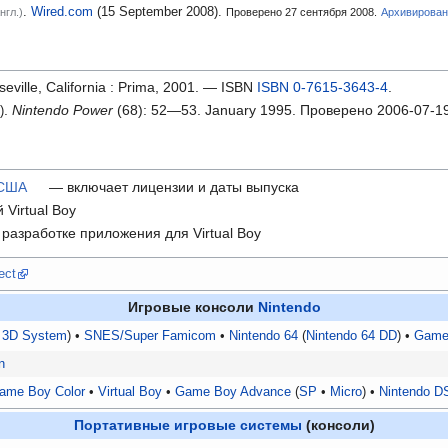
.
Wired.com
(15
September 2008).
нгл.)
Проверено 27 сентября 2008.
Архивирова
eville, California
: Prima, 2001.
— ISBN
ISBN 0-7615-3643-4
.
.
Nintendo Power
(68): 52—53. January 1995
. Проверено
2006-07-1
G
)
 США
— включает лицензии и даты выпуска
Virtual Boy
азработке приложения для Virtual Boy
ect
Игровые консоли
Nintendo
•
3D System
)
SNES/Super Famicom
Nintendo 64
(
Nintendo 64 DD
)
Game
n
ame Boy Color
Virtual Boy
Game Boy Advance
SP
Micro
Nintendo D
Портативные игровые системы
(консоли)