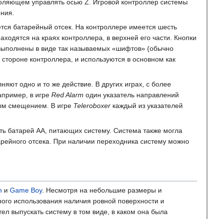
зволяющем управлять осью Z. Игровой контроллер системы
ния.
ается батарейный отсек. На контроллере имеется шесть
находятся на краях контроллера, в верхней его части. Кнопки
 'R' выполнены в виде так называемых «шифтов» (обычно
 стороне контроллера, и используются в основном как
яют одно и то же действие. В других играх, с более
апример, в игре
Red Alarm
один указатель направлений
вым смещением. В игре
Teleroboxer
каждый из указателей
ь батарей AA, питающих систему. Система также могла
тарейного отсека. При наличии переходника систему можно
h
и
Game Boy
. Несмотря на небольшие размеры и
ного использования наличия ровной поверхности и
тел выпускать систему в том виде, в каком она была