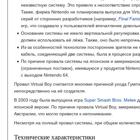
неизвестную систему. Это привело к несоответствию спр
Также, фирма Nintendo не планировала выпуска для Virtu
серий от сторонних разработчиков (например,
Final Fant
игр, что создавало у пользователей впечатление довол
Основание системы не имело вертикальной регулировки. 
должен использовать её лёжа. Также, оно было непрочны
Из-за особенностей технологии посторонние зрители не
кабель, соединяющий две системы, была в процессе раз
По причине провала системы на японском и американско
(ограниченных поставок), имевшуюся у продуктов Ninten
с выходом Nintendo 64.
Провал Virtual Boy считается многими причиной ухода Гумпэ
непосредственно на её создателя.
В 2003 году была выпущена игра
Super Smash Bros. Melee
д
японской версии. По причине провала Virtual Boy, америка
Австралии, что могло привести к непониманию.
Несмотря на полный провал системы, при общем количеств
Технические характеристики