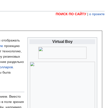
ПОИСК ПО САЙТУ
|
о проекте
я отображать
Virtual Boy
ую
проекцию
т технологию,
ру резиновых
ение раздельно
олларов
.
мы была
нием. Вместо
 в поле зрения
дён, например.