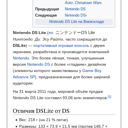
Auto: Chinatown Wars
Предыдущая
Nintendo DS
Следующая
Nintendo DSi
Nintendo DS Lite
на Викискладе
ニンテンドーDS Lite
Nintendo DS Lite
(
яп.
Нинтэндо: Ди: Эсу Райто
,
часто сокращается до
DSLite
)
—
портативная игровая консоль
с двумя
экранами, разработана и производится компанией
Nintendo
. Это более лёгкая, тонкая, улучшенная
версия
Nintendo DS
с более «гладким» дизайном
(элементы которого заимствованы у
Game Boy
Advance SP
), предназначенная для более широкой
аудитории.
На 31 марта 2011 года, мировой объём продаж
Nintendo DS Lite составил 93,06 млн экземпляров.
Отличия DSLite от DS
Вес: 218 г (на 21 % легче)
Размеры: 133 × 73,9 × 21,5 мм (против 148,7 ×