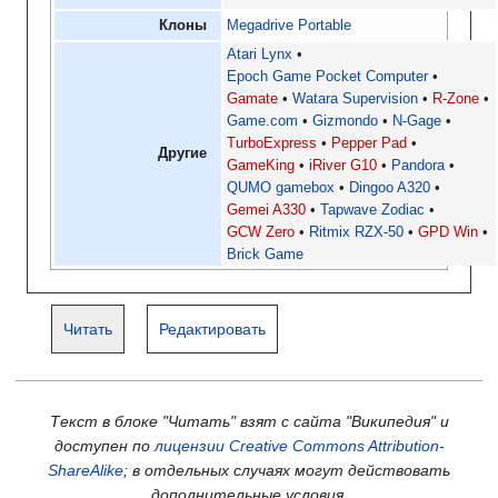
Клоны
Megadrive Portable
Atari Lynx
Epoch Game Pocket Computer
Gamate
Watara Supervision
R-Zone
Game.com
Gizmondo
N-Gage
TurboExpress
Pepper Pad
Другие
GameKing
iRiver G10
Pandora
QUMO gamebox
Dingoo A320
Gemei A330
Tapwave Zodiac
GCW Zero
Ritmix RZX-50
GPD Win
Brick Game
Читать
Редактировать
Текст в блоке "Читать" взят с сайта "Википедия" и
доступен по
лицензии Creative Commons Attribution-
ShareAlike
; в отдельных случаях могут действовать
дополнительные условия.