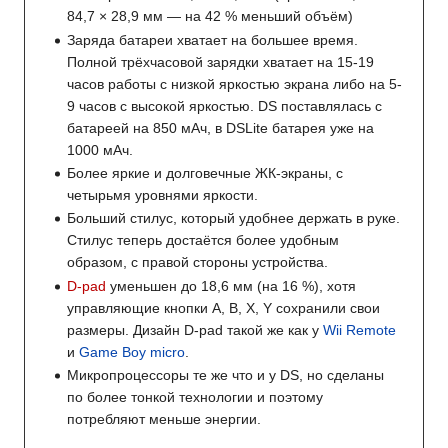
84,7 × 28,9 мм — на 42 % меньший объём)
Заряда батареи хватает на большее время.
Полной трёхчасовой зарядки хватает на 15-19
часов работы с низкой яркостью экрана либо на 5-
9 часов с высокой яркостью. DS поставлялась с
батареей на 850 мАч, в DSLite батарея уже на
1000 мАч.
Более яркие и долговечные ЖК-экраны, с
четырьмя уровнями яркости.
Больший стилус, который удобнее держать в руке.
Стилус теперь достаётся более удобным
образом, с правой стороны устройства.
D-pad
уменьшен до 18,6 мм (на 16 %), хотя
управляющие кнопки A, B, X, Y сохранили свои
размеры. Дизайн D-pad такой же как у
Wii Remote
и
Game Boy micro
.
Микропроцессоры те же что и у DS, но сделаны
по более тонкой технологии и поэтому
потребляют меньше энергии.