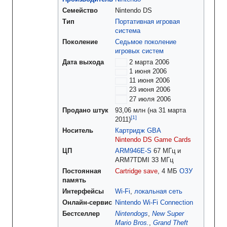
Семейство
Nintendo DS
Тип
Портативная игровая
система
Поколение
Седьмое поколение
игровых систем
Дата выхода
2 марта 2006
1 июня 2006
11 июня 2006
23 июня 2006
27 июля 2006
Продано штук
93,06 млн (на 31 марта
2011)
Носитель
Картридж
GBA
Nintendo DS Game Cards
ЦП
ARM946E-S
67 МГц и
ARM7TDMI 33 МГц
Постоянная
Cartridge save
, 4 МБ
ОЗУ
память
Интерфейсы
Wi-Fi
,
локальная сеть
Онлайн-сервис
Nintendo Wi-Fi Connection
Бестселлер
Nintendogs
,
New Super
Mario Bros.
,
Grand Theft