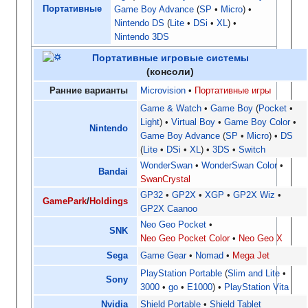
Портативные
Game Boy Advance
SP
Micro
Nintendo DS
Lite
DSi
XL
Nintendo 3DS
Портативные игровые системы
(консоли)
Ранние варианты
Microvision
Портативные игры
Game & Watch
Game Boy
Pocket
Light
Virtual Boy
Game Boy Color
Nintendo
Game Boy Advance
SP
Micro
DS
Lite
DSi
XL
3DS
Switch
WonderSwan
WonderSwan Color
Bandai
SwanCrystal
GP32
GP2X
XGP
GP2X Wiz
GamePark
/
Holdings
GP2X Caanoo
Neo Geo Pocket
SNK
Neo Geo Pocket Color
Neo Geo X
Sega
Game Gear
Nomad
Mega Jet
PlayStation Portable
Slim and Lite
Sony
3000
go
E1000
PlayStation Vita
Nvidia
Shield Portable
Shield Tablet