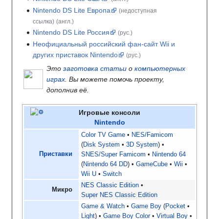
Nintendo DS Lite Европа
(недоступная
ссылка)
(англ.)
Nintendo DS Lite Россия
(рус.)
Неофициальный российский фан-сайт Wii и
других приставок Nintendo
(рус.)
Это
заготовка статьи
о
компьютерных
играх
. Вы можете помочь проекту,
дополнив её.
Игровые консоли
Nintendo
Color TV Game
NES/Famicom
(
Disk System
•
3D System
)
Приставки
SNES/Super Famicom
Nintendo 64
(
Nintendo 64 DD
)
GameCube
Wii
Wii U
Switch
NES Classic Edition
Микро
Super NES Classic Edition
Game & Watch
Game Boy
Pocket
Light
Game Boy Color
Virtual Boy