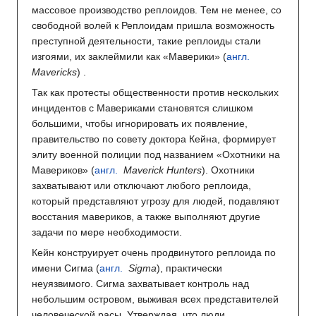
массовое производство реплоидов. Тем не менее, со
свободной волей к Реплоидам пришла возможность
преступной деятельности, такие реплоиды стали
изгоями, их заклеймили как «Маверики» (
англ.
Mavericks
) .
Так как протесты общественности против нескольких
инцидентов с Мавериками становятся слишком
большими, чтобы игнорировать их появление,
правительство по совету доктора Кейна, формирует
элиту военной полиции под названием «Охотники на
Мавериков» (
англ.
Maverick Hunters
). Охотники
захватывают или отключают любого реплоида,
который представляют угрозу для людей, подавляют
восстания мавериков, а также выполняют другие
задачи по мере необходимости.
Кейн конструирует очень продвинутого реплоида по
имени Сигма (
англ.
Sigma
), практически
неуязвимого. Сигма захватывает контроль над
небольшим островом, выживая всех представителей
человеческой расы. Утверждая, что люди