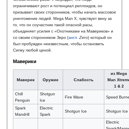
ограничивают рост и потенциал реплоидов, он
призывает своих сторонников, чтобы начать массовое
уничтожение людей. Mega Man X, чувствует вину за
то, что он соучастник такой опасной расы,
объединяет усилия с «Охотниками на Мавериков» и
со своим сторонником Зеро (
англ.
Zero
) который он
был пробужден неизвестным, чтобы остановить
Сигму любой ценой.
Маверики
из Mega
Маверик
Оружие
Слабость
Man Xtrem
1 & 2
Chill
Shotgun
Fire Wave
Speed Burn
Penguin
Ice
Spark
Electric
Shotgun Ice
Shotgun Ice
Mandrill
Spark
Electric
Spark/Magn