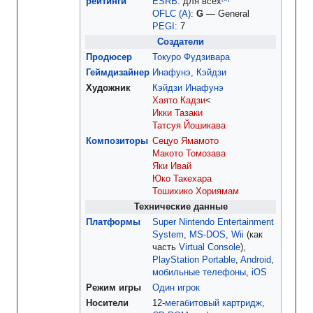
рейтинги
ESRB
:
для всех
OFLC (A)
:
G
—
General
PEGI
:
7
Создатели
Продюсер
Токуро Фудзивара
Геймдизайнер
Инафунэ, Кэйдзи
Художник
Кэйдзи Инафунэ
Хаято Кадзи
<
Икки Тазаки
Татсуя Йошикава
Композиторы
Сецуо Ямамото
Макото Томозава
Яки Ивай
Юко Такехара
Тошихико Хориямам
Технические данные
Платформы
Super Nintendo Entertainment
System
,
MS-DOS
,
Wii
(как
часть
Virtual Console
),
PlayStation Portable
,
Android
,
мобильные телефоны
,
iOS
Режим игры
Один игрок
Носители
12-
мегабитовый
картридж
,