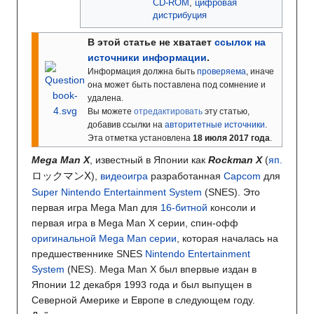
CD-ROM
,
цифровая
дистрибуция
В этой статье не хватает
ссылок на
источники информации
.
Информация должна быть
проверяема
, иначе
она может быть поставлена под сомнение и
удалена.
Вы можете
отредактировать
эту статью,
добавив ссылки на
авторитетные источники
.
Эта отметка установлена
18 июля 2017 года
.
Mega Man X
, известный в Японии как
Rockman X
(
яп.
ロックマンX
)
,
видеоигра
разработанная
Capcom
для
Super Nintendo Entertainment System
(SNES). Это
первая игра Mega Man для
16-битной
консоли и
первая игра в Mega Man X серии, спин-офф
оригинальной Mega Man серии
, которая началась на
предшественнике SNES
Nintendo Entertainment
System
(NES). Mega Man X был впервые издан в
Японии 12 декабря 1993 года и был выпущен в
Северной Америке и Европе в следующем году.