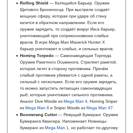
Rolling Shield
— Катящийся Барьер. Оружие
Щитового Броненосца. При выстреле создаёт
мощную сферу, которая при ударе об стену
катится в обратном направлении. Если его
оружие зарядить, то создаёт вокруг Икса барьер,
уничтожающий при соприкосновении слабых
врагов. В игре Mega Man Maverick Hunter X
барьер уничтожает и слабых, и сильных врагов.
Homing Torpedo
— Самонаводящая Торпеда.
Оружие Ракетного Осьминога. Стреляет ракетой,
которая летит в сторону противника. Причём
слабый противник убивается с одной ракеты, а
сильный с нескольких. Если его оружие зарядить,
то можно запустить летающих самоновадящих
рыб, которые уничтожают сильного противника.
Аналог Dive Missile из
Mega Man 4
, Homing Sniper
из
Mega Man 8
и Sniper Missile из
Mega Man X7
.
Boomerang Cutter
— Режущий Бумеранг. Оружие
Бумеранга Квангера. Напоминает Ножницы-
бумеранг из
Mega Man 1
, но работает по-другому: