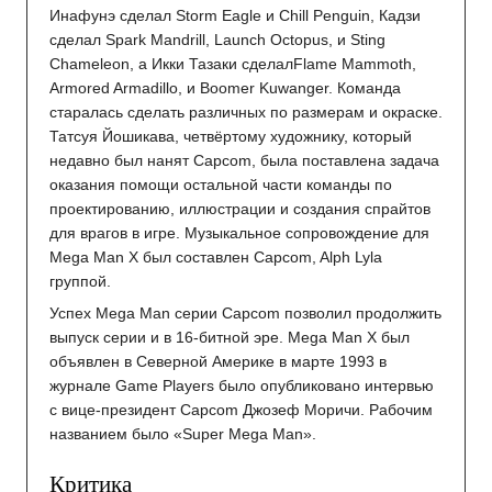
Инафунэ сделал Storm Eagle и Chill Penguin, Кадзи
сделал Spark Mandrill, Launch Octopus, и Sting
Chameleon, а Икки Тазаки сделалFlame Mammoth,
Armored Armadillo, и Boomer Kuwanger. Команда
старалась сделать различных по размерам и окраске.
Татсуя Йошикава, четвёртому художнику, который
недавно был нанят Capcom, была поставлена задача
оказания помощи остальной части команды по
проектированию, иллюстрации и создания спрайтов
для врагов в игре. Музыкальное сопровождение для
Mega Man X был составлен Capcom, Alph Lyla
группой.
Успех Mega Man серии Capcom позволил продолжить
выпуск серии и в 16-битной эре. Mega Man X был
объявлен в Северной Америке в марте 1993 в
журнале Game Players было опубликовано интервью
с вице-президент Capcom Джозеф Моричи. Рабочим
названием было «Super Mega Man».
Критика