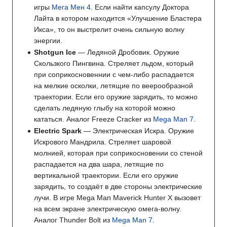
игры
Мега Мен 4
. Если найти капсулу Доктора
Лайта в котором находится «Улучшение Бластера
Икса», то он выстрелит очень сильную волну
энергии.
Shotgun Ice
— Ледяной Дробовик. Оружие
Скользкого Пингвина. Стреляет льдом, который
при соприкосновеннии с чем-либо распадается
на мелкие осколки, летящие по веерообразной
траектории. Если его оружие зарядить, то можно
сделать ледяную глыбу на которой можно
кататься. Аналог Freeze Cracker из
Mega Man 7
.
Electric Spark
— Электрическая Искра. Оружие
Искрового Мандрила. Стреляет шаровой
молнией, которая при соприкосновении со стеной
распадается на два шара, летящие по
вертикальной траектории. Если его оружие
зарядить, то создаёт в две стороны электрические
лучи. В игре Mega Man Maverick Hunter X вызовет
на всем экране электрическую омега-волну.
Аналог Thunder Bolt из
Mega Man 7
.