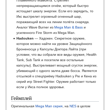
Пламенного Мамонта. Стреляет
непрекращающимся огнём, который быстро
истощает шкалу энергии. Если его зарядить, то
Икс выстрелит огромный огненный шар,
поражающий всех на линии полёта снаряда.
Аналог Wave Burner из
Mega Man & Bass
и
усиленного Fire Storm из Mega Man.
Hadouken
— Хадокен. Секретное оружие,
которое можно найти на уровне Защищённого
Броненосца у Капсулы Доктора Лайта (при
условии, что вы собрали все виды оружия, Health
Tank, Sub Tank и посетили все остальные
капсулы). Выстреливает мощный сгусток энергии,
убивающий с одного залпа даже босса. Является
отсылкой к спецприёму Hadouken у Рю и Кена из
серий игр Street Fighter. Оружие работает только
если у Икса полное здоровье.
Геймплей
Оригинальная
Mega Man серия
, на
NES
в целом