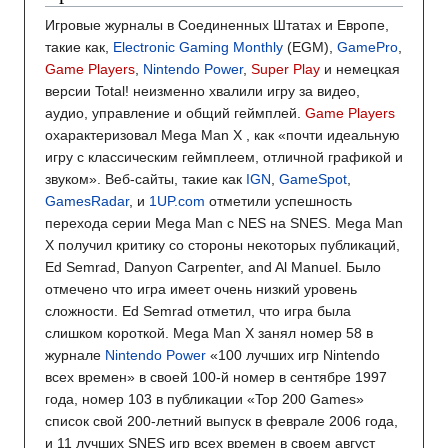
Игровые журналы в Соединенных Штатах и Европе,
такие как,
Electronic Gaming Monthly
(EGM),
GamePro
,
Game Players
,
Nintendo Power
,
Super Play
и немецкая
версии Total! неизменно хвалили игру за видео,
аудио, управление и общий геймплей.
Game Players
охарактеризовал Mega Man X , как «почти идеальную
игру с классическим геймплеем, отличной графикой и
звуком». Веб-сайты, такие как
IGN
,
GameSpot
,
GamesRadar
, и
1UP.com
отметили успешность
перехода серии Mega Man с NES на SNES. Mega Man
X получил критику со стороны некоторых публикаций,
Ed Semrad, Danyon Carpenter, and Al Manuel. Было
отмечено что игра имеет очень низкий уровень
сложности. Ed Semrad отметил, что игра была
слишком короткой. Mega Man X занял номер 58 в
журнале
Nintendo Power
«100 лучших игр Nintendo
всех времен» в своей 100-й номер в сентябре 1997
года, номер 103 в публикации «Top 200 Games»
список свой 200-летний выпуск в феврале 2006 года,
и 11 лучших SNES игр всех времен в своем август