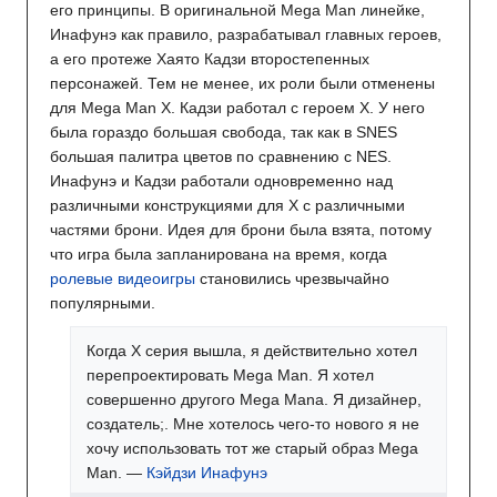
его принципы. В оригинальной Mega Man линейке,
Инафунэ как правило, разрабатывал главных героев,
а его протеже Хаято Кадзи второстепенных
персонажей. Тем не менее, их роли были отменены
для Mega Man X. Кадзи работал с героем X. У него
была гораздо большая свобода, так как в SNES
большая палитра цветов по сравнению с NES.
Инафунэ и Кадзи работали одновременно над
различными конструкциями для X с различными
частями брони. Идея для брони была взята, потому
что игра была запланирована на время, когда
ролевые видеоигры
становились чрезвычайно
популярными.
Когда X серия вышла, я действительно хотел
перепроектировать Mega Man. Я хотел
совершенно другого Mega Manа. Я дизайнер,
создатель;. Мне хотелось чего-то нового я не
хочу использовать тот же старый образ Mega
Man. —
Кэйдзи Инафунэ