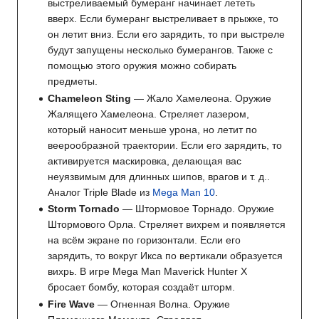
выстреливаемый бумеранг начинает лететь
вверх. Если бумеранг выстреливает в прыжке, то
он летит вниз. Если его зарядить, то при выстреле
будут запущены несколько бумерангов. Также с
помощью этого оружия можно собирать
предметы.
Chameleon Sting
— Жало Хамелеона. Оружие
Жалящего Хамелеона. Стреляет лазером,
который наносит меньше урона, но летит по
веерообразной траектории. Если его зарядить, то
активируется маскировка, делающая вас
неуязвимым для длинных шипов, врагов и т. д..
Аналог Triple Blade из
Mega Man 10
.
Storm Tornado
— Штормовое Торнадо. Оружие
Штормового Орла. Стреляет вихрем и появляется
на всём экране по горизонтали. Если его
зарядить, то вокруг Икса по вертикали образуется
вихрь. В игре Mega Man Maverick Hunter X
бросает бомбу, которая создаёт шторм.
Fire Wave
— Огненная Волна. Оружие