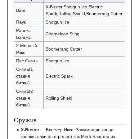
X-Buster,Shotgun Ice,Electric
Вайл
Spark,Rolling Shield,Boomerang Cutter
Паук
Shotgun Ice
Рангжа-
Chameleon Sting
Бангжа
2-Мерный
Boomerang Cutter
Рекс
Пес Сигмы
Shotgun Ice
Сигма(1
стадия
Electric Spark
битвы)
Сигма(2
стадия
Rolling Shield
битвы)
Оружие
X-Buster
— Бластер Икса. Зажимая до конца
кнопку атаки он стреляет как Мега Бластер из