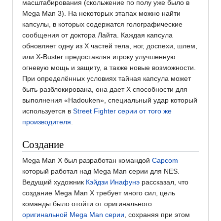
масштабирования (скольжение по полу уже было в
Mega Man 3). На некоторых этапах можно найти
капсулы, в которых содержатся голографические
сообщения от доктора Лайта. Каждая капсула
обновляет одну из Х частей тела, ног, доспехи, шлем,
или X-Buster предоставляя игроку улучшенную
огневую мощь и защиту, а также новые возможности.
При определённых условиях тайная капсула может
быть разблокирована, она дает X способности для
выполнения «Hadouken», специальный удар который
используется в
Street Fighter серии
от того же
производителя
.
Создание
Mega Man X был разработан командой
Capcom
который работал над Mega Man серии для NES.
Ведущий художник
Кэйдзи Инафунэ
рассказал, что
создание Mega Man X требует много сил, цель
команды было отойти от оригинального
оригинальной Mega Man серии
, сохраняя при этом