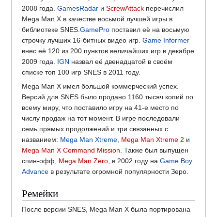
2008 года.
GamesRadar
и
ScrewAttack
перечислил
Mega Man X в качестве восьмой лучшей игры в
библиотеке SNES.
GamePro
поставил её на восьмую
строчку лучших 16-битных видео игр.
Game Informer
внес её 120 из 200 пунктов величайших игр в декабре
2009 года.
IGN
назвал её двенадцатой в своём
списке топ 100 игр SNES в 2011 году.
Mega Man X имел большой коммерческий успех.
Версий для SNES было продано 1160 тысяч копий по
всему миру, что поставило игру на 41-е место по
числу продаж на тот момент. В игре последовали
семь прямых продолжений и три связанных с
названием:
Mega Man Xtreme
,
Mega Man Xtreme 2
и
Mega Man X Command Mission
. Также был выпущен
спин-офф,
Mega Man Zero
, в 2002 году на
Game Boy
Advance
в результате огромной популярности Зеро.
Ремейки
После версии SNES, Mega Man X была портирована