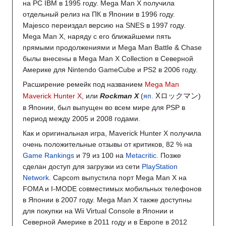
на PC IBM в 1995 году. Mega Man X получила
отдельный релиз на ПК в Японии в 1996 году.
Majesco переиздал версию на SNES в 1997 году.
Mega Man X, наряду с его ближайшеми пять
прямыми продолжениями и Mega Man Battle & Chase
былы внесены в Mega Man X Collection в Северной
Америке для Nintendo GameCube и PS2 в 2006 году.
Расширение ремейк под названием
Mega Man
Xロックマン
Maverick Hunter X
, или
Rockman X
(
яп.
)
в Японии, был выпущен во всем мире для PSP в
период между 2005 и 2008 годами.
Как и оригинальная игра, Maverick Hunter X получила
очень положительные отзывы от критиков, 82 % на
Game Rankings
и 79 из 100 на
Metacritic
. Позже
сделан доступ для загрузки из сети
PlayStation
Network
. Capcom выпустила порт Mega Man X на
FOMA и I-MODE совместимых мобильных телефонов
в Японии в 2007 году. Mega Man X также доступны
для покупки на Wii Virtual Console в Японии и
Северной Америке в 2011 году и в Европе в 2012