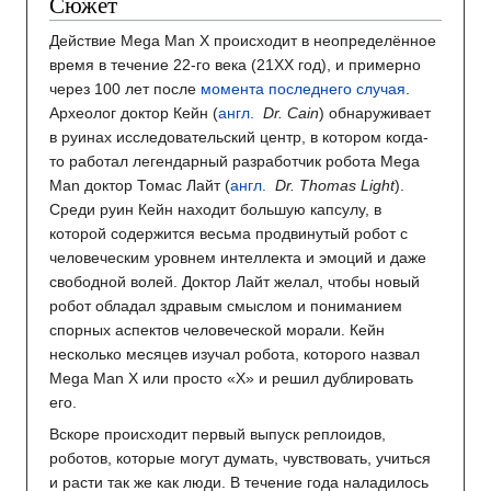
Сюжет
Действие Mega Man X происходит в неопределённое
время в течение 22-го века (21XX год), и примерно
через 100 лет после
момента последнего случая
.
Археолог доктор Кейн (
англ.
Dr. Cain
) обнаруживает
в руинах исследовательский центр, в котором когда-
то работал легендарный разработчик робота Mega
Man доктор Томас Лайт (
англ.
Dr. Thomas Light
).
Среди руин Кейн находит большую капсулу, в
которой содержится весьма продвинутый робот с
человеческим уровнем интеллекта и эмоций и даже
свободной волей. Доктор Лайт желал, чтобы новый
робот обладал здравым смыслом и пониманием
спорных аспектов человеческой морали. Кейн
несколько месяцев изучал робота, которого назвал
Mega Man X или просто «X» и решил дублировать
его.
Вскоре происходит первый выпуск реплоидов,
роботов, которые могут думать, чувствовать, учиться
и расти так же как люди. В течение года наладилось