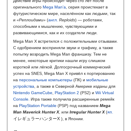
Действие игры происходит через сто лет после
оригинального
Mega Man’а
, серия проистекает в
футуристическом мире, населённом как людьми, так
и
«Реплоидами»
(
англ.
Reploids
) — роботами,
способными к мышлению, чувствующими и
развивающимися, как и их создатели люди.
Mega Man X встретился с положительными отзывами.
С одобрением восприняли звуки и графику, а также
попытку возродить Mega Man франшизу. Тем не
менее, некоторые критики нашли игру слишком
короткой или лёгкой. Долгосрочный коммерческий
успех на SNES, Mega Man X привёл к портированию
на
персональные компьютеры
(ПК) и
мобильные
устройства
, а также в Северной Америке изданы для
Nintendo GameCube
,
PlayStation 2
(PS2) и
Wii
Virtual
Console
. Игра также получила расширенные ремейк
на
PlayStation Portable
(PSP) под названием
Mega
Man Maverick Hunter X
, или
Irregular Hunter X
(
яп.
イレギュラーハンターX
)
, в Японии.