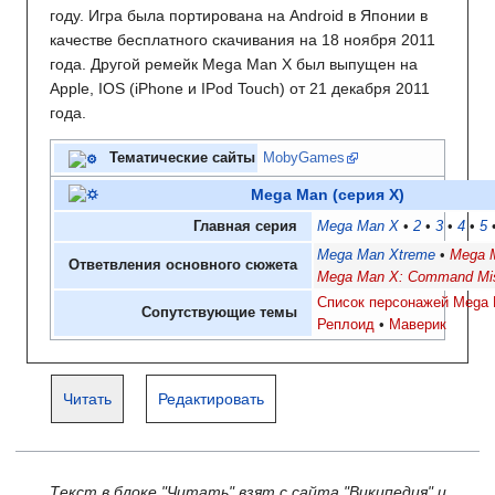
году. Игра была портирована на Android в Японии в
качестве бесплатного скачивания на 18 ноября 2011
года. Другой ремейк Mega Man X был выпущен на
Apple, IOS (iPhone и IPod Touch) от 21 декабря 2011
года.
Тематические сайты
MobyGames
Mega Man (серия X)
Главная серия
Mega Man X
2
3
4
5
Mega Man Xtreme
Mega 
Ответвления основного сюжета
Mega Man X: Command Mi
Список персонажей Mega 
Сопутствующие темы
Реплоид
Маверик
Читать
Редактировать
Текст в блоке "Читать" взят с сайта "Википедия" и