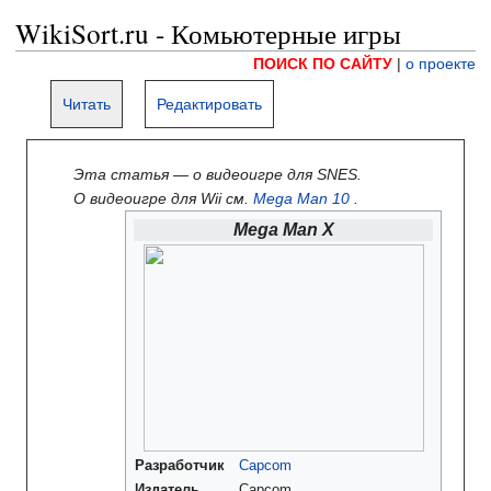
WikiSort.ru - Комьютерные игры
ПОИСК ПО САЙТУ
|
о проекте
Читать
Редактировать
Эта статья — о
видеоигре для SNES.
О
видеоигре для Wii см.
Mega Man 10
.
Mega Man X
Разработчик
Capcom
Издатель
Capcom