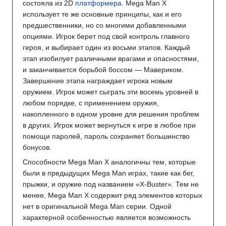
состояла из 2D
платформера
. Mega Man X
использует те же основные принципы, как и его
предшественники, но со многими добавленными
опциями. Игрок берет под свой контроль главного
героя, и выбирает один из восьми этапов. Каждый
этап изобилует различными врагами и опасностями,
и заканчивается борьбой боссом — Мавериком.
Завершение этапа награждает игрока новым
оружием. Игрок может сыграть эти восемь уровней в
любом порядке, с применением оружия,
накопленного в одном уровне для решения проблем
в других. Игрок может вернуться к игре в любое при
помощи паролей, пароль сохраняет большинство
бонусов.
Способности Mega Man Х аналогичны тем, которые
были в предыдущих Mega Man играх, такие как бег,
прыжки, и оружие под названием «X-Buster». Тем не
менее, Mega Man X содержит ряд элементов которых
нет в оригинальной Mega Man серии. Одной
характерной особенностью является возможность