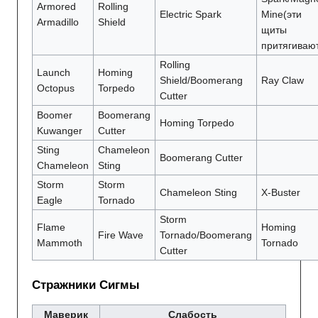
Armored
Rolling
Electric Spark
Mine(эти
Armadillo
Shield
щиты
притягиваю
Rolling
Launch
Homing
Shield/Boomerang
Ray Claw
Octopus
Torpedo
Cutter
Boomer
Boomerang
Homing Torpedo
Kuwanger
Cutter
Sting
Chameleon
Boomerang Cutter
Chameleon
Sting
Storm
Storm
Chameleon Sting
X-Buster
Eagle
Tornado
Storm
Flame
Homing
Fire Wave
Tornado/Boomerang
Mammoth
Tornado
Cutter
Стражники Сигмы
Маверик
Слабость