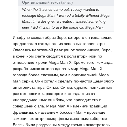
Оригинальный текст
(англ.)
When the X series came out, I really wanted to
redesign Mega Man. I wanted a totally different Mega
Man. I’m a designer, a creator; I wanted something
new. I didn’t want to use the same old Mega Man.
Инафунэ создал образ Зеро, которого он изначально
предполагал как одного из основных героев игры.
Опасаясь негативной реакции от поклонников, Зеро,
в конечном счёте сводится к роли вторичной по
отношению к роли Mega Man X. Кроме того, команда
разработчиков хотела сделать мир Mega Man X
гораздо более сложным, чем в оригинальной Mega
Man серии. Они хотели сделать по-настоящему злого
антагониста игры Сигма. Сигма, однако, написан как
раз с хорошим характером и страдает из-за
«непредвиденных ошибок», что приводит его к
совершению зла. Mega Man X изменили традиции
франшизы, с названием боссов «Man» прозвище,
заменив их антропоморфным животным киборгом.
Боссы были разделены между тремя иллюстраторы: