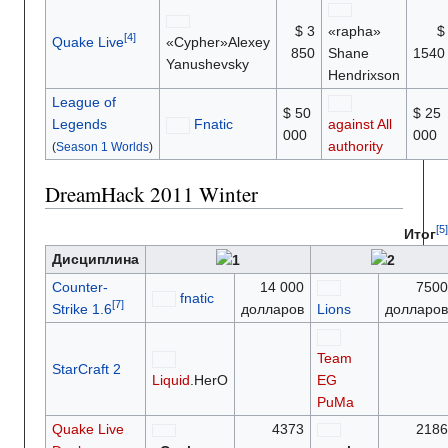
$ 3
«rapha»
$
Quake Live
«Cypher»Alexey
850
Shane
1540
Yanushevsky
Hendrixson
League of
$ 50
$ 25
Legends
Fnatic
against All
000
000
authority
(
Season 1 Worlds
)
DreamHack 2011 Winter
Итог
Дисциплина
Counter-
14 000
750
fnatic
Strike 1.6
долларов
Lions
долларо
Team
StarCraft 2
Liquid
.HerO
EG
PuMa
Quake Live
4373
218