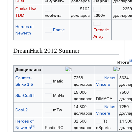
Duel
«
Cypher
»
долларов
«
rapha
»
долларо
Quake Live
5102
225
TDM
«
colwn
»
долларов
«
300
»
долларо
Heroes of
Fnatic
Frenetic
Newerth
Array
DreamHack 2012 Summer
Итоги
Дисциплина
Counter-
7268
Natus
3634
fnatic
Strike 1.6
долларов
Vincere
долла
15 000
7500
StarCraft II
MaNa
долларов
DIMAGA
долла
14 500
Natus
7250
DotA 2
mTw
долларов
Vincere
долла
Heroes of
32 500
Tt
14 50
Newerth
Fnatic.RC
долларов
eSports
долла