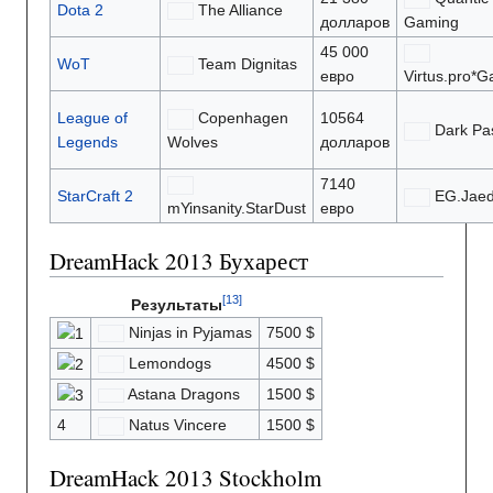
Dota 2
The Alliance
долларов
Gaming
45 000
WoT
Team Dignitas
евро
Virtus.pro*G
League of
Copenhagen
10564
Dark Pa
Legends
Wolves
долларов
7140
StarCraft 2
EG.Jae
mYinsanity.StarDust
евро
DreamHack 2013 Бухарест
Результаты
Ninjas in Pyjamas
7500 $
Lemondogs
4500 $
Astana Dragons
1500 $
4
Natus Vincere
1500 $
DreamHack 2013 Stockholm