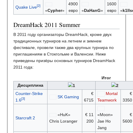
4900
1600
Quake Live
«
Cypher
»
евро
«
DaHanG
»
евро
«
k1lls
DreamHack 2011 Summer
В 2011 году организаторы DreamHack, кроме двух
традиционных турниров на летнем и зимнем
фестивале, провели также два крупных турнира по
приглашениям в Стокгольме и Валенсии. Ниже
приведены призёры основных турниров DreamHack
2011 года:
Итог
Дисциплина
Counter-Strike
€
Mortal
€
SK Gaming
1.6
6715
Teamwork
3350
«HuK»
€ 11
«Moon»
€
Starcraft 2
Chris Loranger
200
Jae Ho
5600
Jang