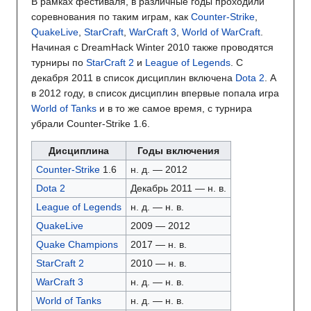
В рамках фестиваля, в различные годы проходили
соревнования по таким играм, как
Counter-Strike
,
QuakeLive
,
StarCraft
,
WarCraft 3
,
World of WarCraft
.
Начиная с DreamHack Winter 2010 также проводятся
турниры по
StarCraft 2
и
League of Legends
. С
декабря 2011 в список дисциплин включена
Dota 2
. А
в 2012 году, в список дисциплин впервые попала игра
World of Tanks
и в то же самое время, с турнира
убрали Counter-Strike 1.6.
Дисциплина
Годы включения
Counter-Strike
1.6
н. д. — 2012
Dota 2
Декабрь 2011 — н. в.
League of Legends
н. д. — н. в.
QuakeLive
2009 — 2012
Quake Champions
2017 — н. в.
StarCraft 2
2010 — н. в.
WarCraft 3
н. д. — н. в.
World of Tanks
н. д. — н. в.