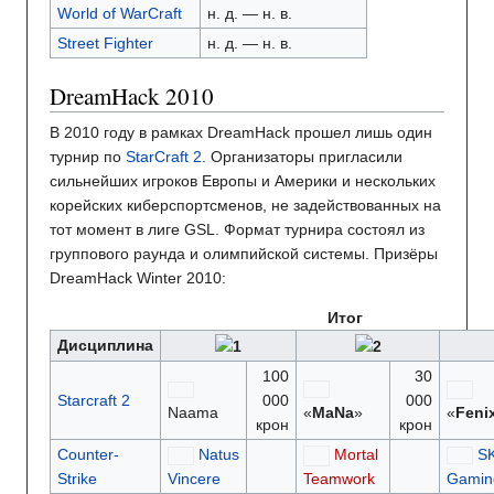
World of WarCraft
н. д. — н. в.
Street Fighter
н. д. — н. в.
DreamHack 2010
В 2010 году в рамках DreamHack прошел лишь один
турнир по
StarCraft 2
. Организаторы пригласили
сильнейших игроков Европы и Америки и нескольких
корейских киберспортсменов, не задействованных на
тот момент в лиге GSL. Формат турнира состоял из
группового раунда и олимпийской системы. Призёры
DreamHack Winter 2010:
Итог
Дисциплина
100
30
Starcraft 2
000
000
Naama
«
MaNa
»
«
Feni
крон
крон
Counter-
Natus
Mortal
S
Strike
Vincere
Teamwork
Gamin