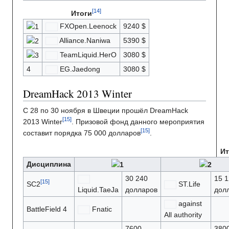
Итоги
FXOpen.Leenock
9240 $
Alliance.Naniwa
5390 $
TeamLiquid.HerO
3080 $
4
EG.Jaedong
3080 $
DreamHack 2013 Winter
С 28 по 30 ноября в Швеции прошёл DreamHack
2013 Winter
. Призовой фонд данного мероприятия
составит порядка 75 000 долларов
.
Ит
Дисциплина
30 240
15 1
SC2
ST.Life
Liquid.TaeJa
долларов
дол
against
BattleField 4
Fnatic
All authority
7600
380