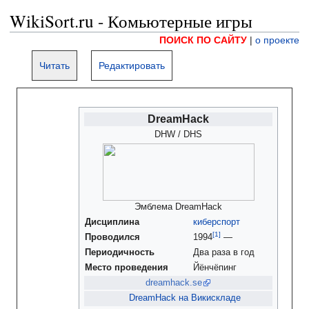
WikiSort.ru - Комьютерные игры
ПОИСК ПО САЙТУ
|
о проекте
Читать
Редактировать
DreamHack
DHW / DHS
Эмблема DreamHack
Дисциплина
киберспорт
Проводился
1994
—
Периодичность
Два раза в год
Место проведения
Йёнчёпинг
dreamhack.se
DreamHack на Викискладе