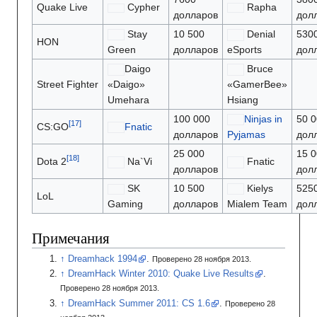
Quake Live
Cypher
Rapha
долларов
дол
Stay
10 500
Denial
530
HON
Green
долларов
eSports
дол
Daigo
Bruce
Street Fighter
«Daigo»
«GamerBee»
Umehara
Hsiang
100 000
Ninjas in
50 0
CS:GO
Fnatic
долларов
Pyjamas
дол
25 000
15 0
Dota 2
Na`Vi
Fnatic
долларов
дол
SK
10 500
Kielys
525
LoL
Gaming
долларов
Mialem Team
дол
Примечания
Dreamhack 1994
.
Проверено 28 ноября 2013.
DreamHack Winter 2010: Quake Live Results
.
Проверено 28 ноября 2013.
DreamHack Summer 2011: CS 1.6
.
Проверено 28