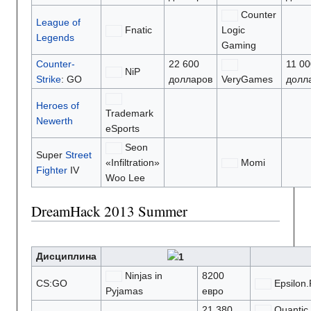
Counter
League of
Fnatic
Logic
Legends
Gaming
Counter-
22 600
11 00
NiP
Strike
: GO
долларов
VeryGames
долл
Heroes of
Trademark
Newerth
eSports
Seon
Super
Street
«Infiltration»
Momi
Fighter
IV
Woo Lee
DreamHack 2013 Summer
Дисциплина
Ninjas in
8200
CS:GO
Epsilon.
Pyjamas
евро
21 380
Quantic