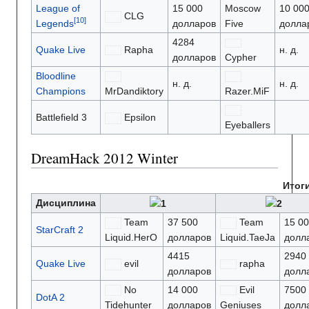
League of
15 000
Moscow
10 00
CLG
Legends
долларов
Five
долла
4284
Quake Live
Rapha
н. д.
долларов
Cypher
Bloodline
н. д.
н. д.
Champions
MrDandiktory
Razer.MiF
Battlefield 3
Epsilon
Eyeballers
DreamHack 2012 Winter
Итог
Дисциплина
Team
37 500
Team
15 0
StarCraft 2
Liquid.HerO
долларов
Liquid.TaeJa
долл
4415
2940
Quake Live
evil
rapha
долларов
долл
No
14 000
Evil
7500
DotA 2
Tidehunter
долларов
Geniuses
долл