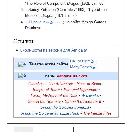
“The Role of Computer”.
Dragon
(192): 57—63.
Sandy Petersen (Сентябрь 1993). “Eye of the
Monitor”.
Dragon
(197): 57—62.
11 рецензий
на сайте Amiga Games
(англ.)
Database
Ссылки
Скриншоты из версии для Amiga
Hall of Light
·
Тематические сайты
MobyGames
Игры
Adventure Soft
Gremlins – The Adventure
Seas of Blood
Temple of Terror
Personal Nightmare
Elvira, Mistress of the Dark
Waxworks
Simon the Sorcerer
Simon the Sorcerer II
Simon the Sorcerer’s Pinball
Simon the Sorcerer’s Puzzle Pack
The Feeble Files