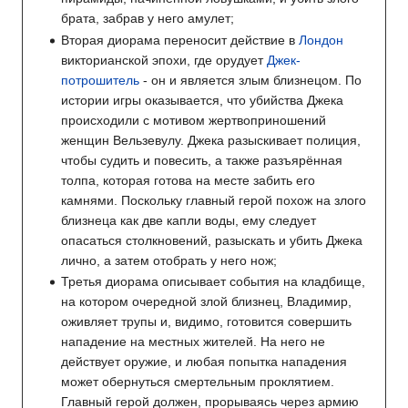
брата, забрав у него амулет;
Вторая диорама переносит действие в
Лондон
викторианской эпохи, где орудует
Джек-
потрошитель
- он и является злым близнецом. По
истории игры оказывается, что убийства Джека
происходили с мотивом жертвоприношений
женщин Вельзевулу. Джека разыскивает полиция,
чтобы судить и повесить, а также разъярённая
толпа, которая готова на месте забить его
камнями. Поскольку главный герой похож на злого
близнеца как две капли воды, ему следует
опасаться столкновений, разыскать и убить Джека
лично, а затем отобрать у него нож;
Третья диорама описывает события на кладбище,
на котором очередной злой близнец, Владимир,
оживляет трупы и, видимо, готовится совершить
нападение на местных жителей. На него не
действует оружие, и любая попытка нападения
может обернуться смертельным проклятием.
Главный герой должен, прорываясь через армию