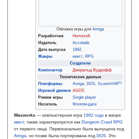
Обложка игры для
Amiga
Разработчик
Horrorsoft
Издатель
Accolade
Дата выпуска
1992
Жанры
квест
,
RPG
Создатели
Композитор
Джеральд Вудрофф
Технические данные
Платформы
Amiga
,
DOS
,
ScummVM
Игровой движок
AGOS
Режим игры
Single player
Носитель
Флоппи-диск
Waxworks
— компьютерная игра
1992 года
в жанре
квест
, также характеризуется как
Dungeon Сrawl
RPG
от первого лица. Первоначально была выпущена под
Amiga
, но позже была портирована под
DOS
. Это