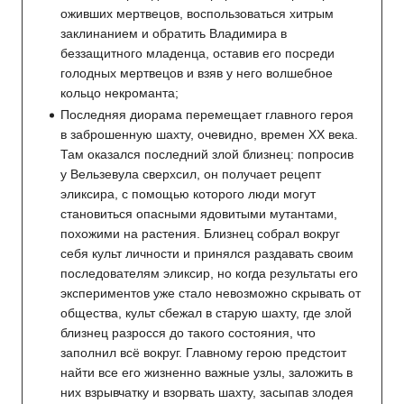
оживших мертвецов, воспользоваться хитрым
заклинанием и обратить Владимира в
беззащитного младенца, оставив его посреди
голодных мертвецов и взяв у него волшебное
кольцо некроманта;
Последняя диорама перемещает главного героя
в заброшенную шахту, очевидно, времен XX века.
Там оказался последний злой близнец: попросив
у Вельзевула сверхсил, он получает рецепт
эликсира, с помощью которого люди могут
становиться опасными ядовитыми мутантами,
похожими на растения. Близнец собрал вокруг
себя культ личности и принялся раздавать своим
последователям эликсир, но когда результаты его
экспериментов уже стало невозможно скрывать от
общества, культ сбежал в старую шахту, где злой
близнец разросся до такого состояния, что
заполнил всё вокруг. Главному герою предстоит
найти все его жизненно важные узлы, заложить в
них взрывчатку и взорвать шахту, засыпав злодея