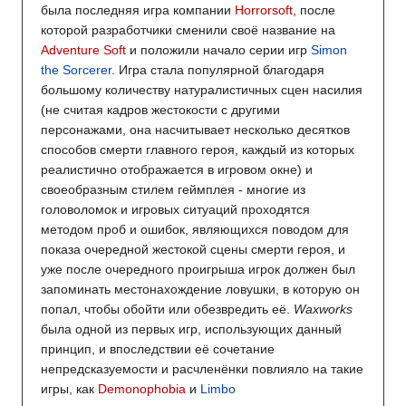
была последняя игра компании
Horrorsoft
, после
которой разработчики сменили своё название на
Adventure Soft
и положили начало серии игр
Simon
the Sorcerer
. Игра стала популярной благодаря
большому количеству натуралистичных сцен насилия
(не считая кадров жестокости с другими
персонажами, она насчитывает несколько десятков
способов смерти главного героя, каждый из которых
реалистично отображается в игровом окне) и
своеобразным стилем геймплея - многие из
головоломок и игровых ситуаций проходятся
методом проб и ошибок, являющихся поводом для
показа очередной жестокой сцены смерти героя, и
уже после очередного проигрыша игрок должен был
запоминать местонахождение ловушки, в которую он
попал, чтобы обойти или обезвредить её.
Waxworks
была одной из первых игр, использующих данный
принцип, и впоследствии её сочетание
непредсказуемости и расчленёнки повлияло на такие
игры, как
Demonophobia
и
Limbo