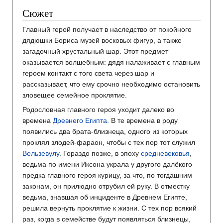
Сюжет
Главный герой получает в наследство от покойного
дядюшки Бориса музей восковых фигур, а также
загадочный хрустальный шар. Этот предмет
оказывается волшебным: дядя налаживает с главным
героем контакт с того света через шар и
рассказывает, что ему срочно необходимо остановить
зловещее семейное проклятие.
Родословная главного героя уходит далеко во
времена
Древнего Египта
. В те времена в роду
появились два брата-близнеца, одного из которых
проклял злодей-фараон, чтобы с тех пор тот служил
Вельзевулу
. Гораздо позже, в эпоху
средневековья
,
ведьма по имени Иксона украла у другого далёкого
предка главного героя курицу, за что, по тогдашним
законам, он прилюдно отрубил ей руку. В отместку
ведьма, знавшая об инциденте в Древнем Египте,
решила вернуть проклятие к жизни. С тех пор всякий
раз, когда в семействе будут появляться близнецы,