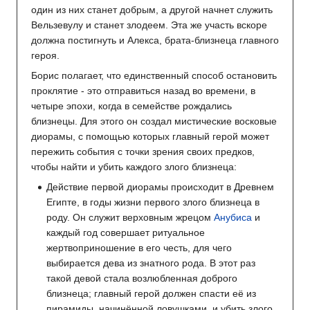
один из них станет добрым, а другой начнет служить
Вельзевулу и станет злодеем. Эта же участь вскоре
должна постигнуть и Алекса, брата-близнеца главного
героя.
Борис полагает, что единственный способ остановить
проклятие - это отправиться назад во времени, в
четыре эпохи, когда в семействе рождались
близнецы. Для этого он создал мистические восковые
диорамы, с помощью которых главный герой может
пережить события с точки зрения своих предков,
чтобы найти и убить каждого злого близнеца:
Действие первой диорамы происходит в Древнем
Египте, в годы жизни первого злого близнеца в
роду. Он служит верховным жрецом
Анубиса
и
каждый год совершает ритуальное
жертвоприношение в его честь, для чего
выбирается дева из знатного рода. В этот раз
такой девой стала возлюбленная доброго
близнеца; главный герой должен спасти её из
пирамиды, начинённой ловушками, и убить злого