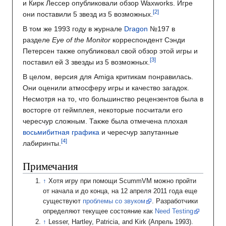
и Кирк Лессер опубликовали обзор Waxworks. Игре
они поставили 5 звезд из 5 возможных.
В том же 1993 году в журнале
Dragon
№197 в
разделе
Eye of the Monitor
корреспондент Сэнди
Петерсен также опубликовал свой обзор этой игры и
поставил ей 3 звезды из 5 возможных.
В целом, версия для Amiga критикам понравилась.
Они оценили атмосферу игры и качество загадок.
Несмотря на то, что большинство рецензентов была в
восторге от геймплея, некоторые посчитали его
чересчур сложным. Также была отмечена плохая
восьмибитная графика
и чересчур запутанные
лабиринты.
Примечания
Хотя игру при помощи ScummVM можно пройти
от начала и до конца, на 12 апреля 2011 года еще
существуют
проблемы со звуком
. Разработчики
определяют текущее состояние как
Need Testing
Lesser, Hartley, Patricia, and Kirk (Апрель 1993).