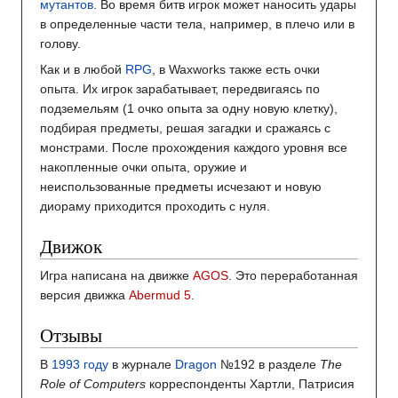
мутантов
. Во время битв игрок может наносить удары
в определенные части тела, например, в плечо или в
голову.
Как и в любой
RPG
, в Waxworks также есть очки
опыта. Их игрок зарабатывает, передвигаясь по
подземельям (1 очко опыта за одну новую клетку),
подбирая предметы, решая загадки и сражаясь с
монстрами. После прохождения каждого уровня все
накопленные очки опыта, оружие и
неиспользованные предметы исчезают и новую
диораму приходится проходить с нуля.
Движок
Игра написана на движке
AGOS
. Это переработанная
версия движка
Abermud 5
.
Отзывы
В
1993 году
в журнале
Dragon
№192 в разделе
The
Role of Computers
корреспонденты Хартли, Патрисия