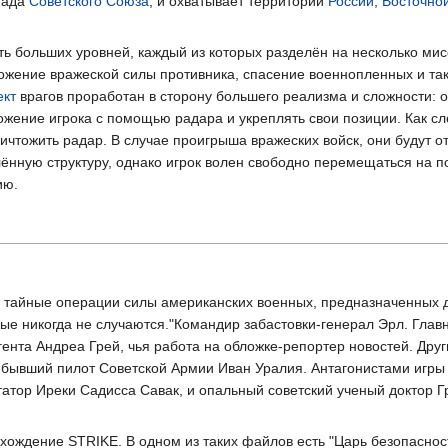
пада
Советского Союза
, и охватывает территории
России
,
Восточно
ять больших уровней, каждый из которых разделён на несколько ми
ожение вражеской силы противника, спасение военнопленных и так
ект
врагов проработан в сторону большего реализма и сложности: о
жение игрока с помощью радара и укреплять свои позиции. Как сл
ичтожить радар. В случае проигрыша вражеских войск, они будут от
нную структуру, однако игрок волен свободно перемещаться на п
ию.
е тайные операции силы американских военных, предназначенных 
ые никогда не случаются."Командир забастовки-генерал Эрл. Глав
гента Андреа Грей, чья работа на обложке-репортер новостей. Дру
 и бывший пилот Советской Армии Иван Уралия. Антагонистами игры
атор Иреки Садисса Савак, и опальный советский ученый доктор 
схождение STRIKE. В одном из таких файлов есть "Царь безопаснос