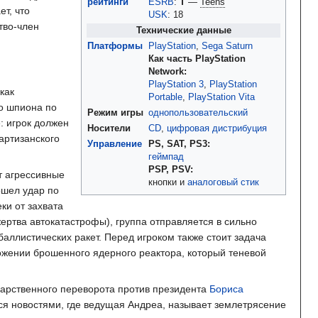
рейтинги
ESRB
:
T
—
Teens
т, что
USK
:
18
тво-член
Технические данные
Платформы
PlayStation
,
Sega Saturn
Как часть PlayStation
Network
PlayStation 3
,
PlayStation
как
Portable
,
PlayStation Vita
го шпиона по
Режим игры
однопользовательский
: игрок должен
Носители
CD
,
цифровая дистрибуция
артизанского
Управление
PS, SAT, PS3
геймпад
PSP, PSV
т агрессивные
кнопки и
аналоговый стик
ошел удар по
ки от захвата
жертва автокатастрофы), группа отправляется в сильно
аллистических ракет. Перед игроком также стоит задача
ожении брошенного ядерного реактора, который теневой
дарственного переворота против президента
Бориса
ся новостями, где ведущая Андреа, называет землетрясение