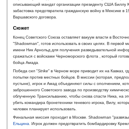
описывающий мандат организации президенту США Биллу Кли
забастовка предотвратила гражданскую войну в Мексике в 19
Варшавского договора.
Сюжет
Конец Советского Союза оставляет вакуум власти в Восточн
"Shadowman", готов использовать в своих целях. В первой м
имени Ник Арнольд для получения разведывательной инфор
сражаться с войсками Черноморского флота , который готов
бойца Амада.
Победа сил "
Strike
" в Черном море приводит их на Кавказ, 
попытки против местных бойцов. В миссии (которая, предпо
пустыне), игрок и Амад объединяют силы с ополчением, кот
заброшенного Советского завода по производству химическо
облученную Трансильванию, чтобы снова спасти Ника, на эт
убить командира бронетехники теневого игрока, Вилу, кот
человек планирует использовать.
Финальная миссия проходит в Москве. Shadowman "развязыв
Ельцина
. Игрок должен предотвратить бомбардировку Кремл