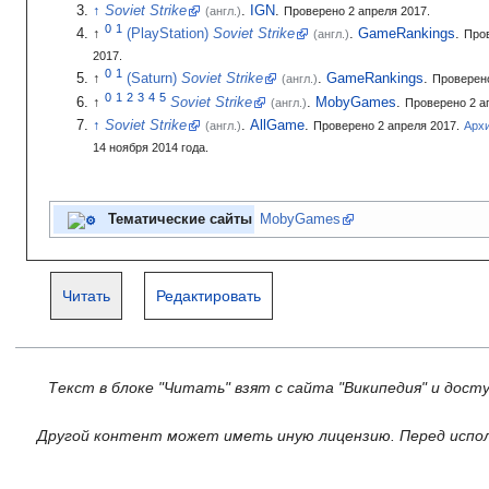
Soviet Strike
.
IGN
.
(англ.)
Проверено 2 апреля 2017.
(PlayStation)
Soviet Strike
.
GameRankings
.
(англ.)
Про
2017.
(Saturn)
Soviet Strike
.
GameRankings
.
(англ.)
Проверено
Soviet Strike
.
MobyGames
.
(англ.)
Проверено 2 а
Soviet Strike
.
AllGame
.
(англ.)
Проверено 2 апреля 2017.
Арх
14
ноября 2014
года.
Тематические сайты
MobyGames
Читать
Редактировать
Текст в блоке "Читать" взят с сайта "Википедия" и дост
Другой контент может иметь иную лицензию. Перед испол