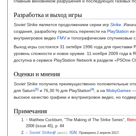
главным виновником разрушения и последующих газовых п
Разработка и выход игры
Soviet Strike
является продолжением серии игр
Strike
. Изна
создания, разработку пришлось перенести на
PlayStation
из-
внутриигровое видео
FMV
и топографические спутниковые с
Выход игры состоялся 31 октября 1996 года для приставки P
уровень сложности и новое оружие. 11 ноября 2009 года в Яп
доступна в сервисе PlayStation Network в разделе «PSOne Cl
Оценки и мнения
Soviet Strike
получила преимущественно положительные отзы
для Saturn
и 76,30 % для PlayStation
, а на
MobyGames
— 
высокое качество графики и внутриигровое видео, но подвер
Примечания
Matthew Cockburn, "The Making of The Strike Series",
Retr
2008 (issue 45), p. 84
Soviet Strike
.
IGN
.
(англ.)
Проверено 2 апреля 2017.