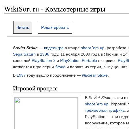
WikiSort.ru - Комьютерные игры
Читать
Редактировать
Soviet Strike
—
видеоигра
в жанре
shoot 'em up
, разработа
Sega Saturn
в
1996
году. 11 ноября 2009 года в Японии и 1
консолей
PlayStation 3
и
PlayStation Portable
в сервисе
PlayS
четвёртая игра серии
Strike
и первая из серии, выпущенная 
В
1997
году вышло продолжение —
Nuclear Strike
.
Игровой процесс
В
Soviet Strike
, как и 
shoot 'em up
. Игровой
трёхмерная графика
, 
PlayStation — три вид
вооружение, которое 