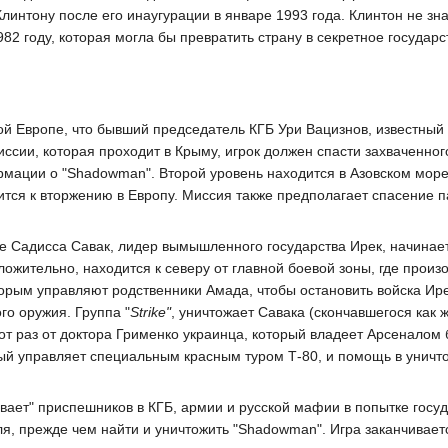
нтону после его инаугурации в январе 1993 года. Клинтон не знае
82 году, которая могла бы превратить страну в секретное государс
ой Европе, что бывший председатель КГБ Ури Вацизнов, известный 
иссии, которая проходит в Крыму, игрок должен спасти захваченно
мации о "Shadowman". Второй уровень находится в Азовском море
ится к вторжению в Европу. Миссия также предполагает спасение п
где Садисса Савак, лидер вымышленного государства Ирек, начинае
ложительно, находится к северу от главной боевой зоны, где произ
орым управляют родственники Амада, чтобы остановить войска Ире
го оружия. Группа "
Strike"
, уничтожает Савака (скончавшегося как 
от раз от доктора Грименко украинца, который владеет Арсеналом б
орый управляет специальным красным туром Т-80, и помощь в уничт
ает" приспешников в КГБ, армии и русской мафии в попытке госу
я, прежде чем найти и уничтожить "Shadowman". Игра заканчивает