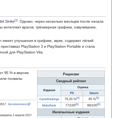
bit Strike
. Однако, через несколько месяцев после начала
 интеллект врагов, трёхмерная графика, озвучивание,
n имеет улучшения в графике, звуке, содержит лёгкий
иставках PlayStation 3 и PlayStation Portable и стала
пной для PlayStation Vita.
ет 95 % в версии
Рецензии
оили похвалы
Сводный рейтинг
Оценка
Издание
PS
Saturn
76,30 %
95 %
GameRankings
2017.
Архивировано
77/100
88/100
MobyRank
Иноязычные издания
оверено 2 апреля 2017.