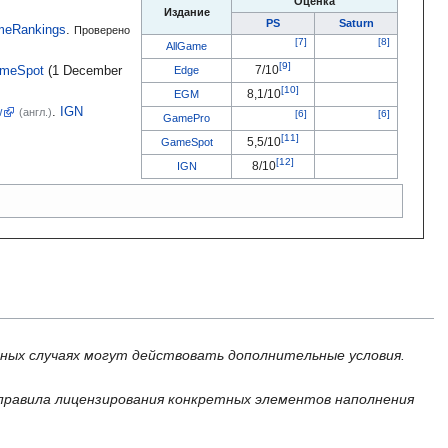
Оценка
Издание
PS
Saturn
eRankings
.
Проверено
AllGame
7/10
meSpot
(1
December
Edge
8,1/10
EGM
w
.
IGN
(англ.)
GamePro
5,5/10
GameSpot
8/10
IGN
ьных случаях могут действовать дополнительные условия.
правила лицензирования конкретных элементов наполнения