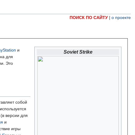
ПОИСК ПО САЙТУ
|
о проекте
ayStation
и
Soviet Strike
на для
и. Это
тавляет собой
используется
 (в версии для
ня
и
ствие игры