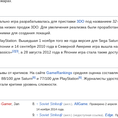
ожарах.
чально игра разрабатывалась для приставки
3DO
под названием
32-
за низких продаж 3DO. Для увеличения реализма были проработаны
нимки для создания локаций.
layStation. Вышедшая 1 ноября того же года версия для Sega Satur
онии и 14 сентября 2010 года в Северной Америке игра вышла на пр
assics»
, а 28 августа 2012 года в Японии игра стала также досту
вы от критиков. На сайте
GameRankings
средняя оценка составля
88/100 для Saturn
и 77/100 для PlayStation
. Журналисты удост
гали критике уровень сложности.
o Gamer
, Jan
Soviet Strike
.
AllGame
.
(англ.)
Проверено 2 апреля 
14
ноября 2014
года.
Soviet Strike
.
Edge
.
(англ.)
(недоступная ссылка)
Пр