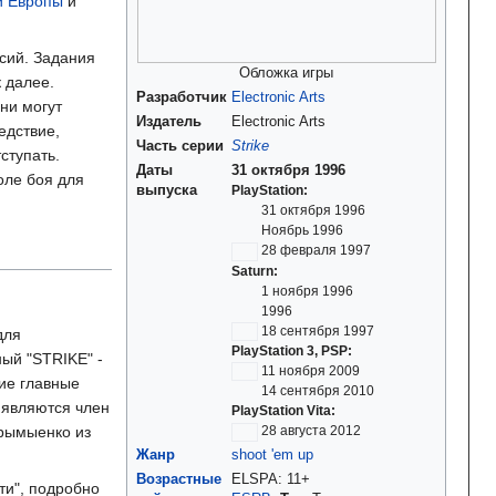
й Европы
и
ссий. Задания
Обложка игры
 далее.
Разработчик
Electronic Arts
ни могут
Издатель
Electronic Arts
едствие,
Часть серии
Strike
ступать.
Даты
31 октября 1996
оле боя для
выпуска
PlayStation
31 октября 1996
Ноябрь 1996
28 февраля 1997
Saturn
1 ноября 1996
1996
18 сентября 1997
для
PlayStation 3, PSP
ный "STRIKE" -
11 ноября 2009
гие главные
14 сентября 2010
 являются член
PlayStation Vita
Грымыенко из
28 августа 2012
Жанр
shoot 'em up
Возрастные
ELSPA: 11+
ти", подробно