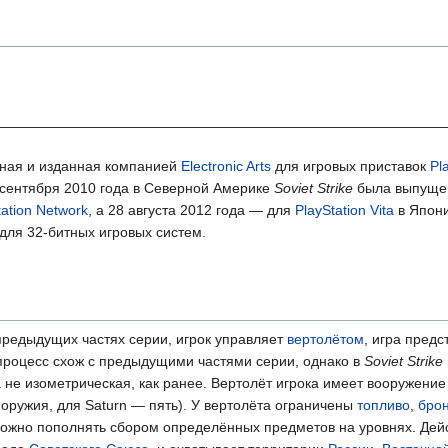
нная и изданная компанией
Electronic Arts
для игровых приставок
Pl
4 сентября 2010 года в Северной Америке
Soviet Strike
была выпуще
tation Network
, а 28 августа 2012 года — для
PlayStation Vita
в Япони
для 32-битных игровых систем.
в предыдущих частях серии, игрок управляет
вертолётом
, игра предс
 процесс схож с предыдущими частями серии, однако в
Soviet Strike
а не изометрическая, как ранее. Вертолёт игрока имеет вооружение
а оружия, для Saturn — пять). У вертолёта ограничены
топливо
,
бро
можно пополнять сбором определённых предметов на уровнях. Дей