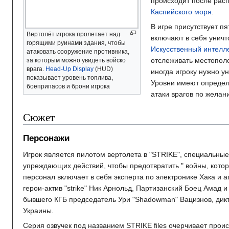
происходит после рас
Каспийского моря
.
В игре присутствует п
Вертолёт игрока пролетает над
включают в себя уничт
горящими руинами здания, чтобы
Искусственный интелл
атаковать сооружение противника,
отслеживать местополо
за которым можно увидеть войско
врага.
Head-Up Display
(HUD)
иногда игроку нужно ун
показывает уровень топлива,
Уровни имеют определё
боеприпасов и брони игрока
атаки врагов по желан
Сюжет
Персонажи
Игрок является пилотом вертолета в "STRIKE", специальны
упреждающих действий, чтобы предотвратить " войны, котор
персонал включает в себя эксперта по электронике Хака и а
герои-актив "strike" Ник Арнольд, Партизанский Боец Амад
бывшего КГБ председатель Ури "Shadowman" Вацизнов, дикт
Украины.
Серия озвучек под названием STRIKE files очерчивает прои