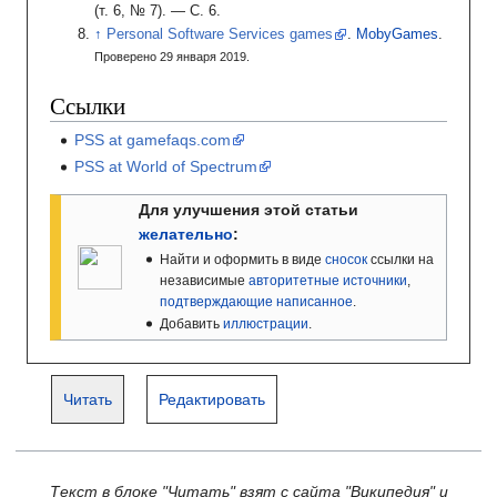
(
т. 6
,
№ 7
).
—
С. 6
.
Personal Software Services games
.
MobyGames
.
Проверено 29 января 2019.
Ссылки
PSS at gamefaqs.com
PSS at World of Spectrum
Для улучшения этой статьи
желательно
:
Найти и оформить в виде
сносок
ссылки на
независимые
авторитетные источники
,
подтверждающие написанное
.
Добавить
иллюстрации
.
Читать
Редактировать
Текст в блоке "Читать" взят с сайта "Википедия" и