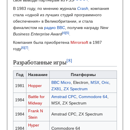
свои выводы партнёрам из PSS
.
В 1983 году, по мнению журнала
Crash
, компания
стала «одной из лучших студий программного
обеспечения» в Великобритании, и стала
финалистом на
радио BBC
, получив награду
New
Business Enterprise Award
.
Компания была приобретена
Mirrorsoft
в 1987
году
.
Разработанные игры
Год
Название
Платформы
BBC Micro
, Electron,
MSX
,
Oric
,
1981
Hopper
ZX81
,
ZX Spectrum
Battle for
Amstrad CPC
,
Commodore 64
,
1984
Midway
MSX, ZX Spectrum
Frank N
1984
Amstrad CPC, ZX Spectrum
Stein
Hyper
1984
Commodore 64