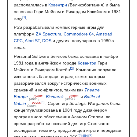
располагалась в
Ковентри
(Великобритания) и была
основана Гэри Мейсом и Ричардом Кокейном в 1981
году
.
PSS разрабатывали компьютерные игры для
платформ
ZX Spectrum
,
Commodore 64
,
Amstrad
CPC
,
Atari ST
,
DOS
и других, популярных в 1980-х
годах.
Personal Software Services была основана в ноябре
1981 года в английском городе
Ковентри
Гари
Мэйсом и Ричардом Кокейн
. Компания получила
известность благодаря играм, сюжет которых
разворачивался вокруг исторических военных
сражений и конфликтов, таким как
Theatre
русск.
русск.
Europe
,
Bismarck
и
Battle of
(англ.)
(англ.)
русск.
Britain
. Серия игр
Strategic Wargames
была
(англ.)
концептуализирована в 1984 году дизайнером
программного обеспечения Аланом Стилом; во
время разработки названий для игр Стил часто
исследовал тематику предстоящей игры и передавал