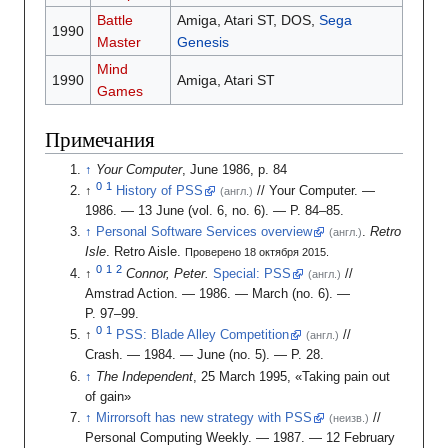
Battle
Amiga, Atari ST, DOS,
Sega
1990
Master
Genesis
Mind
1990
Amiga, Atari ST
Games
Примечания
Your Computer
, June 1986, p. 84
History of PSS
// Your Computer.
—
(англ.)
1986.
— 13 June
(
vol. 6
,
no. 6
).
—
P. 84–85
.
Personal Software Services overview
.
Retro
(англ.)
Isle
.
Retro Aisle.
Проверено 18 октября 2015.
Connor, Peter.
Special: PSS
//
(англ.)
Amstrad Action.
— 1986.
— March
(
no. 6
).
—
P. 97–99
.
PSS: Blade Alley Competition
//
(англ.)
Crash.
— 1984.
— June
(
no. 5
).
—
P. 28
.
The Independent
, 25 March 1995, «Taking pain out
of gain»
Mirrorsoft has new strategy with PSS
//
(неизв.)
Personal Computing Weekly.
— 1987.
— 12 February