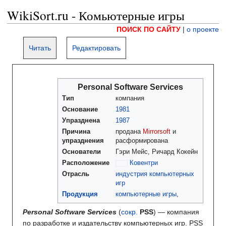
WikiSort.ru - Комьютерные игры
ПОИСК ПО САЙТУ
|
о проекте
Читать
Редактировать
Personal Software Services
Тип
компания
Основание
1981
Упразднена
1987
Причина
продана
Mirrorsoft
и
упразднения
расформирована
Основатели
Гэри Мейс, Ричард Кокейн
Расположение
Ковентри
Отрасль
индустрия компьютерных
игр
Продукция
компьютерные игры
,
Personal Software Services
(
сокр.
PSS
) — компания
по разработке и издательству компьютерных игр. PSS