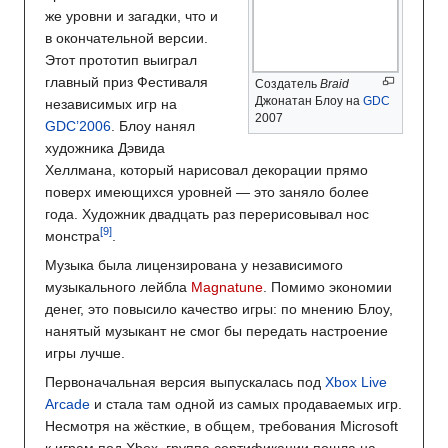
же уровни и загадки, что и
в окончательной версии.
Этот прототип выиграл
главный приз Фестиваля
Cоздатель
Braid
Джонатан Блоу на
GDC
независимых игр на
2007
GDC’2006
. Блоу нанял
художника Дэвида
Хеллмана, который нарисовал декорации прямо
поверх имеющихся уровней — это заняло более
года. Художник двадцать раз перерисовывал нос
монстра
.
Музыка была лицензирована у независимого
музыкального лейбла
Magnatune
. Помимо экономии
денег, это повысило качество игры: по мнению Блоу,
нанятый музыкант не смог бы передать настроение
игры лучше.
Первоначальная версия выпускалась под
Xbox Live
Arcade
и стала там одной из самых продаваемых игр.
Несмотря на жёсткие, в общем, требования Microsoft
к играм под Xbox, группа сертификации пошла на