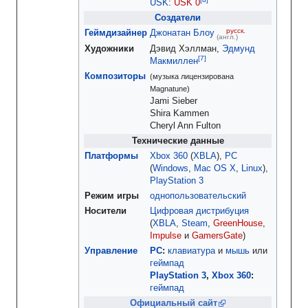
USK
:
USK 0
Создатели
русск.
Геймдизайнер
Джонатан Блоу
(англ.)
Художники
Дэвид Хэллман,
Эдмунд
Макмиллен
Композиторы
(музыка лицензирована
Magnatune)
Jami Sieber
Shira Kammen
Cheryl Ann Fulton
Технические данные
Платформы
Xbox 360
(
XBLA
),
PC
(
Windows
,
Mac OS X
,
Linux
),
PlayStation 3
Режим игры
однопользовательский
Носители
Цифровая дистрибуция
(
XBLA
,
Steam
,
GreenHouse
,
Impulse
и
GamersGate
)
Управление
PC
:
клавиатура
и
мышь
или
геймпад
PlayStation 3
,
Xbox 360
:
геймпад
Официальный сайт