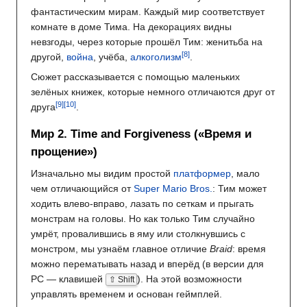
фантастическим мирам. Каждый мир соответствует
комнате в доме Тима. На декорациях видны
невзгоды, через которые прошёл Тим: женитьба на
другой,
война
, учёба,
алкоголизм
.
Сюжет рассказывается с помощью маленьких
зелёных книжек, которые немного отличаются друг от
друга
.
Мир 2. Time and Forgiveness («Время и
прощение»)
Изначально мы видим простой
платформер
, мало
чем отличающийся от
Super Mario Bros.
: Тим может
ходить влево-вправо, лазать по сеткам и прыгать
монстрам на головы. Но как только Тим случайно
умрёт, провалившись в яму или столкнувшись с
монстром, мы узнаём главное отличие
Braid
: время
можно перематывать назад и вперёд (в версии для
PC — клавишей
). На этой возможности
⇧ Shift
управлять временем и основан геймплей.