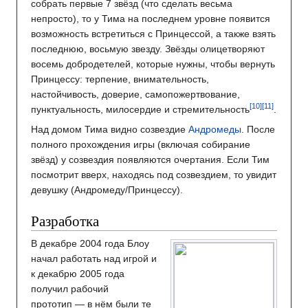
собрать первые 7 звёзд (что сделать весьма
непросто), то у Тима на последнем уровне появится
возможность встретиться с Принцессой, а также взять
последнюю, восьмую звезду. Звёзды олицетворяют
восемь добродетелей, которые нужны, чтобы вернуть
Принцессу: терпение, внимательность,
настойчивость, доверие, самопожертвование,
пунктуальность, милосердие и стремительность
.
Над домом Тима видно созвездие
Андромеды
. После
полного прохождения игры (включая собирание
звёзд) у созвездия появляются очертания. Если Тим
посмотрит вверх, находясь под созвездием, то увидит
девушку (Андромеду/Принцессу).
Разработка
В декабре 2004 года Блоу
начал работать над игрой и
к декабрю 2005 года
получил рабочий
прототип — в нём были те