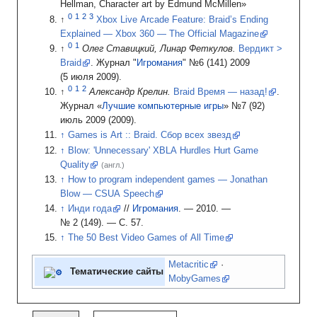
Hellman, Character art by Edmund McMillen»
Xbox Live Arcade Feature: Braid’s Ending
Explained — Xbox 360 — The Official Magazine
Олег Ставицкий, Линар Феткулов.
Вердикт >
Braid
.
Журнал "
Игромания
" №6 (141) 2009
(5
июля 2009).
Александр Крелин.
Braid Время — назад!
.
Журнал «
Лучшие компьютерные игры
» №7 (92)
июль 2009
(2009).
Games is Art
:: Braid. Сбор всех звезд
Blow: 'Unnecessary' XBLA Hurdles Hurt Game
Quality
(англ.)
How to program independent games — Jonathan
Blow — CSUA Speech
Инди года
//
Игромания
.
— 2010.
—
№ 2 (149)
.
—
С. 57
.
The 50 Best Video Games of All Time
Metacritic
·
Тематические сайты
MobyGames