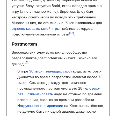
уступки Блоу: запустив Braid, игрок попадал прямо в
игру (а не в главное меню). Впрочем, Блоу был
настроен скептически по поводу этих требований.
Многие из них, по его мнению, были излишними для
однопользовательской игры
: таблица рекордов,
подключение-отключение от сети
.
Postmortem
Впоследствии Блоу всколыхнул сообщество
разработчиков
postmortem
’ом к
Braid
. Тезисно его
доклад
:
В игре
90 тысяч значащих строк
кода, из которых
Джонатан во время разработки написал более 75
тысяч. Согласно докладу, для типичного
промышленного программиста это 28
человеко-
лет
.
Оптимизировать
надо не столько по времени
исполнения, сколько по времени разработки.
Нагрузочное тестирование
на Xbox очень жёсткое,
не должно быть ни одной аварии, даже после