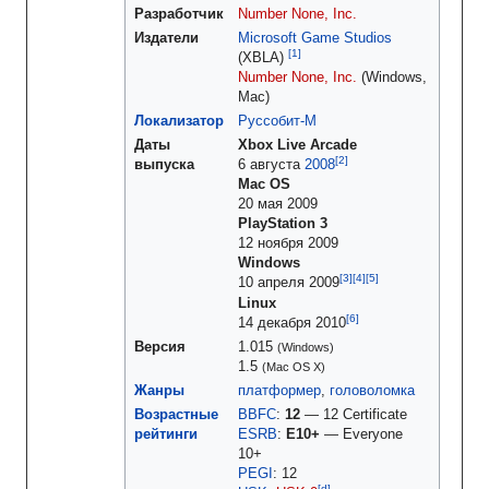
Разработчик
Number None, Inc.
Издатели
Microsoft Game Studios
(XBLA)
Number None, Inc.
(Windows,
Mac)
Локализатор
Руссобит-М
Даты
Xbox Live Arcade
выпуска
6 августа
2008
Mac OS
20 мая 2009
PlayStation 3
12 ноября 2009
Windows
10 апреля 2009
Linux
14 декабря 2010
Версия
1.015
(Windows)
1.5
(Mac OS X)
Жанры
платформер
,
головоломка
Возрастные
BBFC
:
12
—
12 Certificate
рейтинги
ESRB
:
E10+
—
Everyone
10+
PEGI
:
12
[d]