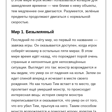
В этом мире игрок может пользоваться кольцом для
замедления времени — чем ближе к нему объекты,
тем медленнее они двигаются. Разумеется, зелёные
предметы продолжают двигаться с нормальной
скоростью.
Мир 1. Безымянный
Последний по счёту мир, но первый по названию —
завязка игры. Он оказывается доступен, когда игрок
соберёт мозаику в остальных пяти мирах. В этом
мире время идёт назад, что порождает порой очень
странные и непонятные для непосвящённых
ситуации. Выглядит это так: монстр возрождается и
мы видим, что умер он от падения на колья. Затем он
идет спиной вперед и исчезает в месте своего
рождения. Но как только Тим встает в то место, где
пролетает ещё умерший монстр, то происходит
интересная вещь: история смерти монстра
переписывается и оказывается, что умер он от того,
что его убил Тим, прыгнув на него. Таким способом
монстр возрождается и помогает игроку, взлетая (а