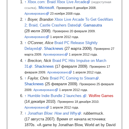
Xbox.com: Braid Xbox Live Arcade
(недоступная
.
Microsoft
.
ссылка)
Проверено 8 декабря 2008.
Архивировано
23
ноября 2008
года.
Boyer, Brandon
Xbox Live Arcade To Get GeoWars
2; Braid, Castle Crashers Dated
.
Gamasutra
(28
июля 2008).
Проверено 20 февраля 2009.
Архивировано
1
апреля 2012
года.
O'Conner, Alice
Braid PC Release Slightly
Delayed
.
Shacknews
(27
марта 2009).
Проверено 27
марта 2009.
Архивировано
1
апреля 2012
года.
Breckon, Nick
Braid PC Hits Impulse on March
31
.
Shacknews
(17
февраля 2009).
Проверено 17
февраля 2009.
Архивировано
1
апреля 2012
года.
Faylor, Chris
Braid PC Coming to Steam
.
Shacknews
(25
февраля 2009).
Проверено 25 февраля
2009.
Архивировано
1
апреля 2012
года.
Humble Indie Bundle 2 launches.
.
Wolfire Games
(14
декабря 2010).
Проверено 18 декабря 2010.
Архивировано
1
апреля 2012
года.
Jonathan Blow: How and Why
.
rubbermuck.
(17
августа 2007).
Время от начала источника:
1870s.
«A game by Jonathan Blow, World art by David