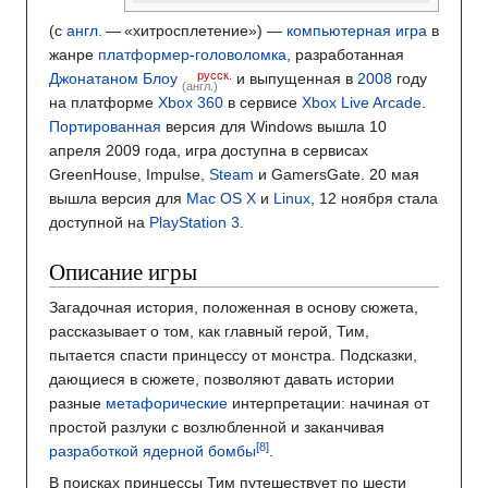
(
с
англ.
—
«хитросплетение»
) —
компьютерная игра
в
жанре
платформер
-
головоломка
, разработанная
русск.
Джонатаном Блоу
и выпущенная в
2008
году
(англ.)
на платформе
Xbox 360
в сервисе
Xbox Live Arcade
.
Портированная
версия для Windows вышла 10
апреля 2009 года, игра доступна в сервисах
GreenHouse, Impulse,
Steam
и GamersGate. 20 мая
вышла версия для
Mac OS X
и
Linux
, 12 ноября стала
доступной на
PlayStation 3
.
Описание игры
Загадочная история, положенная в основу сюжета,
рассказывает о том, как главный герой, Тим,
пытается спасти принцессу от монстра. Подсказки,
дающиеся в сюжете, позволяют давать истории
разные
метафорические
интерпретации: начиная от
простой разлуки с возлюбленной и заканчивая
разработкой ядерной бомбы
.
В поисках принцессы Тим путешествует по шести