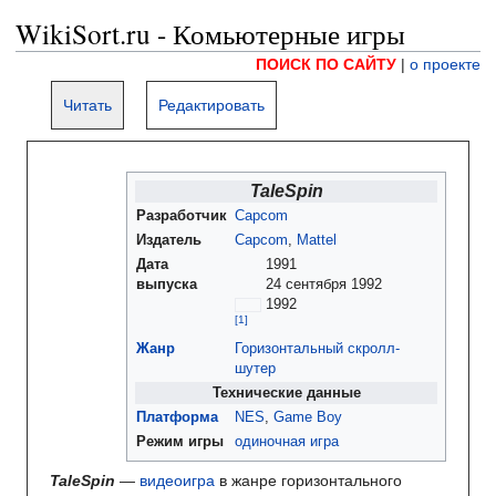
WikiSort.ru - Комьютерные игры
ПОИСК ПО САЙТУ
|
о проекте
Читать
Редактировать
TaleSpin
Разработчик
Capcom
Издатель
Capcom
,
Mattel
Дата
1991
выпуска
24 сентября 1992
1992
Жанр
Горизонтальный скролл-
шутер
Технические данные
Платформа
NES
,
Game Boy
Режим игры
одиночная игра
TaleSpin
—
видеоигра
в жанре горизонтального