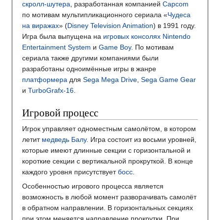
скролл-шутера
, разработанная компанией
Capcom
по мотивам мультипликационного сериала «
Чудеса
на виражах
» (
Disney Television Animation
) в 1991 году.
Игра была выпущена на
игровых консолях
Nintendo
Entertainment System
и
Game Boy
. По мотивам
сериала также другими компаниями были
разработаны одноимённые игры в жанре
платформера
для
Sega Mega Drive
,
Sega Game Gear
и
TurboGrafx-16
.
Игровой процесс
Игрок управляет одноместным самолётом, в котором
летит
медведь Балу
. Игра состоит из восьми уровней,
которые имеют длинные секции с горизонтальной и
короткие секции с вертикальной прокруткой. В конце
каждого уровня присутствует
босс
.
Особенностью игрового процесса является
возможность в любой момент разворачивать самолёт
в обратном направлении. В горизонтальных секциях
при этом меняется направление прокрутки. При