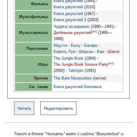
Книга джунглей
(1994)
·
Фильмы
Книга джунглей
(2016)
Книга джунглей
(1967)
·
Мультфильмы
Книга джунглей 2
(2003)
Чудеса на виражах
(1990—1991)
·
[en]
Мультсериалы
Детёныши джунглей
(1996—
1998)
Маугли
·
Балу
·
Багира
·
Персонажи
Король Луи
·
Шерхан
·
Каа
·
Шанти
The Jungle Book
(1994)
·
[en]
Игры
The Jungle Book Groove Party
(2000)
·
TaleSpin
(1991)
Прочее
The Bare Necessities
(песня)
См. также
Книга джунглей Киплинга
Читать
Редактировать
Текст в блоке "Читать" взят с сайта "Википедия" и