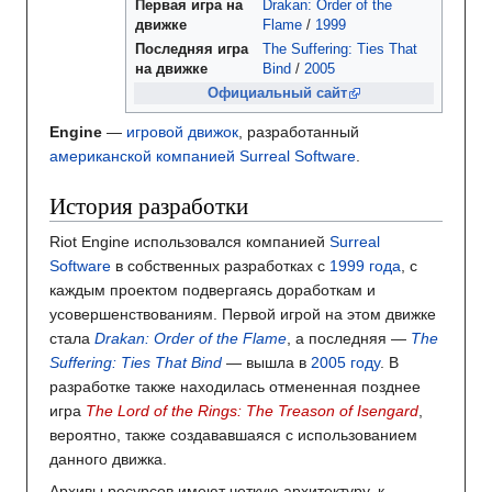
Первая
игра на
Drakan: Order of the
движке
Flame
/
1999
Последняя
игра
The Suffering: Ties That
на движке
Bind
/
2005
Официальный сайт
Engine
—
игровой движок
, разработанный
американской компанией
Surreal Software
.
История разработки
Riot Engine использовался компанией
Surreal
Software
в собственных разработках с
1999 года
, с
каждым проектом подвергаясь доработкам и
усовершенствованиям. Первой игрой на этом движке
стала
Drakan: Order of the Flame
, а последняя —
The
Suffering: Ties That Bind
— вышла в
2005 году
. В
разработке также находилась отмененная позднее
игра
The Lord of the Rings: The Treason of Isengard
,
вероятно, также создававшаяся с использованием
данного движка.
Архивы ресурсов имеют четкую архитектуру, к