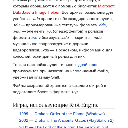
которым обращаются с помощью библиотек
Microsoft
DataBase
и
Image Helper
. Все архивы разделены для
удобства:
.adu
хранит в себе закодированные аудио,
.tdu
— пронумерованные текстуры формата
.dds
,
.vdu
— элементы FX (спецэффектов) и роликов
формата
.wmv
без звука,
.sdu
— скрипты,
.mdu
—
музыкальное сопровождение и дорожки
видеороликов,
.xdu
— в основном, информацию для
консолей, если данный релиз для них.
Тонкая настройка аудио- и видео-
драйверов
производится при нажатии на исполняемый файл,
удерживая клавишу Shift.
Файлы сохранений хранятся в каталоге с игрой в
подкаталоге Saves в формате
.rsg
.
Игры, использующие Riot Engine
1999
—
Drakan: Order of the Flame
(
Windows
)
2002
—
Drakan: The Ancients’ Gates
(
PlayStation 2
)
2002
—
The Lord of the Rings: The Fellowship of