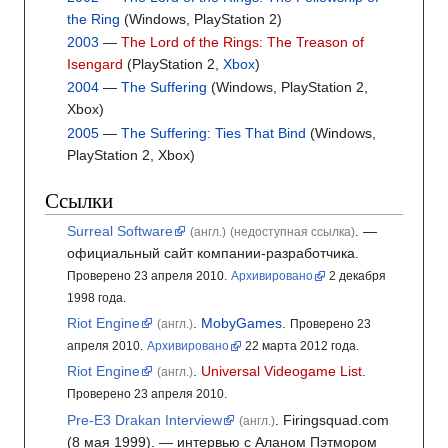
the Ring
(Windows, PlayStation 2)
2003
—
The Lord of the Rings: The Treason of
Isengard
(PlayStation 2,
Xbox
)
2004
—
The Suffering
(Windows, PlayStation 2,
Xbox)
2005
—
The Suffering: Ties That Bind
(Windows,
PlayStation 2, Xbox)
Ссылки
Surreal Software
.
—
(англ.)
(недоступная ссылка)
официальный сайт компании-разработчика.
Проверено 23 апреля 2010.
Архивировано
2
декабря
1998
года.
Riot Engine
.
MobyGames
.
(англ.)
Проверено 23
апреля 2010.
Архивировано
22
марта 2012
года.
Riot Engine
.
Universal Videogame List
.
(англ.)
Проверено 23 апреля 2010.
Pre-E3 Drakan Interview
.
Firingsquad.com
(англ.)
(8 мая 1999).
— интервью с Аланом Пэтмором