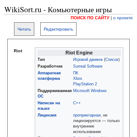
WikiSort.ru - Комьютерные игры
ПОИСК ПО САЙТУ
|
о проекте
Читать
Редактировать
Riot
Riot Engine
Тип
Игровой движок
(
Список
)
Разработчик
Surreal Software
Аппаратная
ПК
платформа
Xbox
PlayStation 2
Поддерживаемая
Microsoft Windows
ОС
Написан на
С++
языке
Лицензия
проприетарная
, не
лицензируется — только
внутреннее
использование