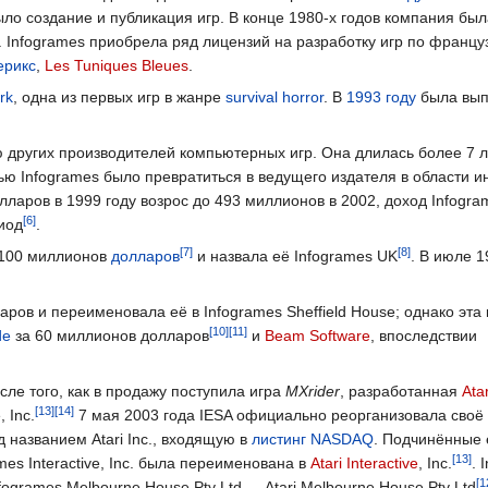
ыло создание и публикация игр. В конце 1980-х годов компания бы
. Infogrames приобрела ряд лицензий на разработку игр по францу
ерикс
,
Les Tuniques Bleues
.
rk
, одна из первых игр в жанре
survival horror
. В
1993 году
была вып
других производителей компьютерных игр. Она длилась более 7 ле
ю Infogrames было превратиться в ведущего издателя в области и
лларов в 1999 году возрос до 493 миллионов в 2002, доход Infogra
иод
.
100 миллионов
долларов
и назвала её Infogrames UK
. В июле 1
ров и переименовала её в Infogrames Sheffield House; однако эт
de
за 60 миллионов долларов
и
Beam Software
, впоследствии
сле того, как в продажу поступила игра
MXrider
, разработанная
Atar
 Inc.
7 мая 2003 года IESA официально реорганизовала своё
 названием Atari Inc., входящую в
листинг
NASDAQ
. Подчинённые 
es Interactive, Inc. была переименована в
Atari Interactive
, Inc.
. 
nfogrames Melbourne House Pty Ltd — Atari Melbourne House Pty Ltd