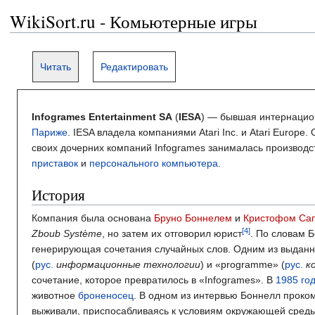
WikiSort.ru - Комьютерные игры
Читать
Редактировать
Infogrames Entertainment SA
(
IESA
) — бывшая интернаци
Париже
. IESA владела компаниями Atari Inc. и Atari Euro
своих дочерних компаний Infogrames занималась производ
приставок
и
персонального компьютера
.
История
Компания была основана
Бруно Боннелем
и
Кристофом Са
Zboub Système
, но затем их отговорил юрист
. По словам 
генерирующая сочетания случайных слов. Одним из выданн
(
рус.
информационные технологии
) и «programme» (
рус.
к
сочетание, которое превратилось в «Infogrames». В
1985 год
животное
броненосец
. В одном из интервью Боннелл проком
выживали, приспосабливаясь к условиям окружающей среды