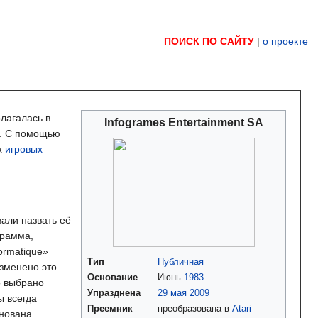
ПОИСК ПО САЙТУ
|
о проекте
олагалась в
Infogrames Entertainment SA
пэ. С помощью
х
игровых
али назвать её
грамма,
ormatique»
Тип
Публичная
изменено это
Основание
Июнь
1983
о выбрано
Упразднена
29 мая
2009
 всегда
Преемник
преобразована в
Atari
нована