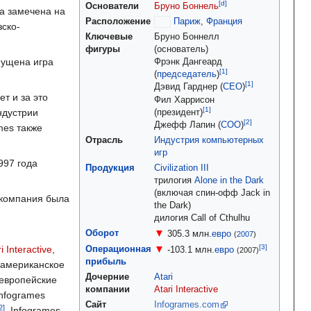
[d]
Основатели
Бруно Боннель
ла замечена на
Расположение
Париж
,
Франция
зско-
Ключевые
Бруно Боннелл
фигуры
(основатель)
ущена игра
Фрэнк Дангеард
(
председатель
)
Дэвид Гарднер (
СЕО
)
т и за это
Фил Харрисон
ндустрии
(президент)
Джефф Лапин (
СОО
)
mes также
Отрасль
Индустрия компьютерных
игр
997 года
Продукция
Civilization III
трилогия
Alone in the Dark
(включая спин-офф Jack in
а компания была
the Dark)
дилогия Call of Cthulhu
▼
Оборот
305.3 млн.
евро
(
2007
)
▼
i Interactive
,
Операционная
-103.1 млн.
евро
(2007)
прибыль
 американское
Дочерние
Atari
европейские
компании
Atari Interactive
Infogrames
Сайт
Infogrames.com
. Infogrames