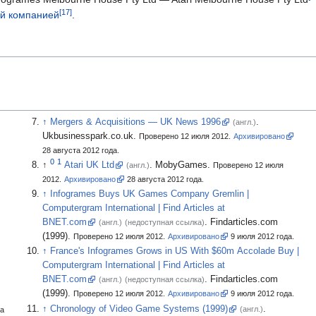
ой компанией
.
Mergers & Acquisitions
— UK News 1996
.
(англ.)
Ukbusinesspark.co.uk.
Проверено 12 июля 2012.
Архивировано
28
августа 2012
года.
Atari UK Ltd
.
MobyGames.
(англ.)
Проверено 12 июля
2012.
Архивировано
28
августа 2012
года.
Infogrames Buys UK Games Company Gremlin
|
Computergram International
|
Find Articles at
BNET.com
.
Findarticles.com
(англ.)
(недоступная ссылка)
(1999).
Проверено 12 июля 2012.
Архивировано
9
июля 2012
года.
France's Infogrames Grows in US With $60m Accolade Buy
|
Computergram International
|
Find Articles at
BNET.com
.
Findarticles.com
(англ.)
(недоступная ссылка)
(1999).
Проверено 12 июля 2012.
Архивировано
9
июля 2012
года.
Chronology of Video Game Systems (1999)
.
(англ.)
та