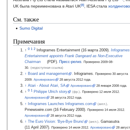
UK была переименована в Atari UK
, IESA стала
холдингов
См. также
Sumo Digital
Примечания
Infogrames Entertainment
(16 марта 2009).
Infogrames
Entertainment appoints Frank Dangeard as Non-Executive
Chairman
(PDF).
Пресс-релиз
.
Проверено 2009-08-
.
30
(недоступная ссылка)
Board and management
.
Infogrames.
Проверено 30 августа
2009.
Архивировано
28
августа 2012
года.
Atari - About Atari, SA
Архивировано
28
января 2008
года.
Philippe Ulrich story
.
(фр.)
Проверено 12 июля 2012.
Архивировано
28
августа 2012
года.
Infogrames Launches Infogrames.com
.
(англ.)
Prnewswire.com
(16
February 2000).
Проверено 14 июля 2012.
Архивировано
28
августа 2012
года.
The Euro Vision: 'Bye-Bye Bruno'
.
Gamasutra
(англ.)
(11
April 2007).
Проверено 14 июля 2012.
Архивировано
28
авгус