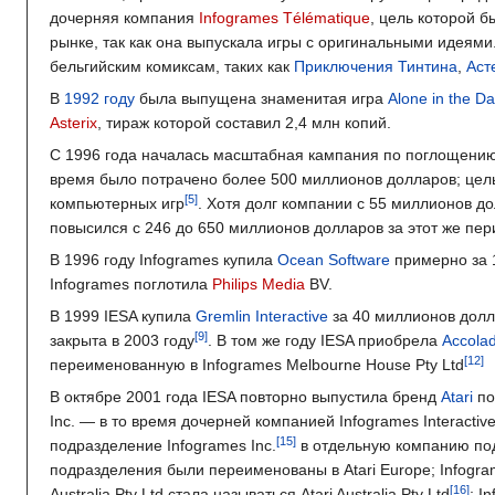
дочерняя компания
Infogrames Télématique
, цель которой б
рынке, так как она выпускала игры с оригинальными идеями
бельгийским комиксам, таких как
Приключения Тинтина
,
Аст
В
1992 году
была выпущена знаменитая игра
Alone in the Da
Asterix
, тираж которой составил 2,4 млн копий.
С 1996 года началась масштабная кампания по поглощению 
время было потрачено более 500 миллионов долларов; цель
компьютерных игр
. Хотя долг компании с 55 миллионов до
повысился с 246 до 650 миллионов долларов за этот же пер
В 1996 году Infogrames купила
Ocean Software
примерно за 
Infogrames поглотила
Philips Media
BV.
В 1999 IESA купила
Gremlin Interactive
за 40 миллионов долла
закрыта в 2003 году
. В том же году IESA приобрела
Accola
переименованную в Infogrames Melbourne House Pty Ltd
В октябре 2001 года IESA повторно выпустила бренд
Atari
по
Inc. — в то время дочерней компанией Infogrames Interactive,
подразделение Infogrames Inc.
в отдельную компанию под
подразделения были переименованы в Atari Europe; Infogram
Australia Pty Ltd стала называться Atari Australia Pty Ltd
; I