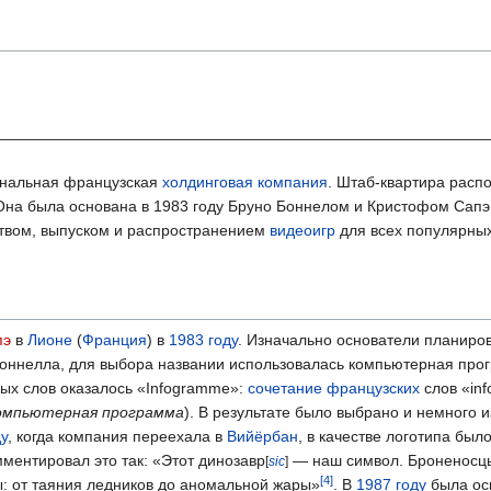
ональная французская
холдинговая компания
. Штаб-квартира расп
pe. Она была основана в 1983 году Бруно Боннелом и Кристофом Са
ством, выпуском и распространением
видеоигр
для всех популярны
пэ
в
Лионе
(
Франция
) в
1983 году
. Изначально основатели планиров
Боннелла, для выбора названии использовалась компьютерная про
ых слов оказалось «Infogramme»:
сочетание
французских
слов «inf
омпьютерная программа
). В результате было выбрано и немного 
у
, когда компания переехала в
Вийёрбан
, в качестве логотипа был
ментировал это так: «Этот динозавр
— наш символ. Броненосцы
[
sic
]
: от таяния ледников до аномальной жары»
. В
1987 году
была ос