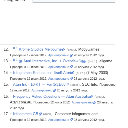
Krome Studios Melbourne
.
MobyGames.
(англ.)
Проверено 12 июля 2012.
Архивировано
28
августа 2012
года.
((( Atari Interactive, Inc. > Overview )))
.
allgame.
(англ.)
Проверено 12 июля 2012.
Архивировано
28
августа 2012
года.
Infogrames Rechristens Itself Atari
(7
May 2003).
(англ.)
Проверено 12 июля 2012.
Архивировано
28
августа 2012
года.
Atari Inc - 10-KT
— For 3/31/03
.
SEC Info.
(англ.)
Проверено
12 июля 2012.
Архивировано
28
августа 2012
года.
Frequently Asked Questions
— Atari Australia
.
(англ.)
Atari.com.au.
Проверено 12 июля 2012.
Архивировано
28
августа
2012
года.
Infogrames GB
.
Corporate.infogrames.com.
(англ.)
Проверено 12 июля 2012.
Архивировано
28
августа 2012
года.