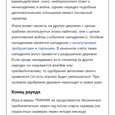
взаимодействия:
союз
,
нейтралитет
(пакт о
ненападении) и
война
, однако нередко подобные
дипломатические отношения имеют негласный
характер.
Игрок может напасть на другую деревню с целью
грабежа (используется атака набегом), или с целью
уничтожения войска («обычное нападение»). Особым
нападением является нападение с
катапультами
/
требушетами
и
таранами
. В конечном счёте такие
нападения могут привести к разрушению деревни.
Если среди нападавших есть
сенатор
(в других
народах он называется
вождём
или
предводителем
), то одобрение жителями своего
правителя (то есть игрока) будет уменьшаться. При
нулевом одобрении деревня переходит в чужие руки.
Конец раунда
Игра в мирах TRAVIAN не продолжается бесконечно:
приблизительно через год после старта сервера (на
скоростных серверах через четыре месяца)