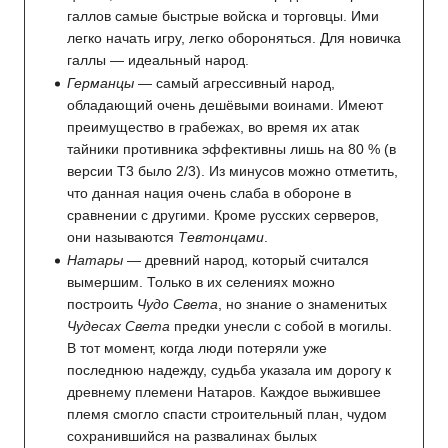
галлов самые быстрые войска и торговцы. Ими
легко начать игру, легко обороняться. Для новичка
галлы — идеальный народ.
Германцы
— самый агрессивный народ,
обладающий очень дешёвыми воинами. Имеют
преимущество в грабежах, во время их атак
тайники противника эффективны лишь на 80 % (в
версии T3 было 2/3). Из минусов можно отметить,
что данная нация очень слаба в обороне в
сравнении с другими. Кроме русских серверов,
они называются
Тевтонцами
.
Натары
— древний народ, который считался
вымершим. Только в их селениях можно
построить
Чудо Света
, но знание о знаменитых
Чудесах Света
предки унесли с собой в могилы.
В тот момент, когда люди потеряли уже
последнюю надежду, судьба указала им дорогу к
древнему племени Натаров. Каждое выжившее
племя смогло спасти строительный план, чудом
сохранившийся на развалинах былых