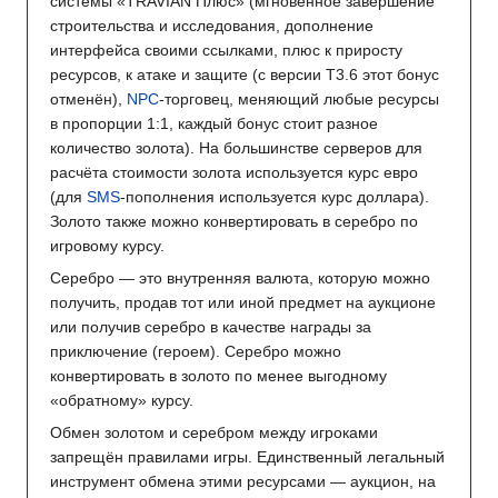
системы «TRAVIAN Плюс» (мгновенное завершение
строительства и исследования, дополнение
интерфейса своими ссылками, плюс к приросту
ресурсов, к атаке и защите (с версии Т3.6 этот бонус
отменён),
NPC
-торговец, меняющий любые ресурсы
в пропорции 1:1, каждый бонус стоит разное
количество золота). На большинстве серверов для
расчёта стоимости золота используется курс евро
(для
SMS
-пополнения используется курс доллара).
Золото также можно конвертировать в серебро по
игровому курсу.
Серебро — это внутренняя валюта, которую можно
получить, продав тот или иной предмет на аукционе
или получив серебро в качестве награды за
приключение (героем). Серебро можно
конвертировать в золото по менее выгодному
«обратному» курсу.
Обмен золотом и серебром между игроками
запрещён правилами игры. Единственный легальный
инструмент обмена этими ресурсами — аукцион, на