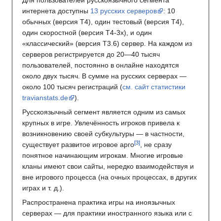
Для пользователей русскоязычного сегмента
интернета доступны
13 русских серверов
: 10
обычных (версия T4), один тестовый (версия T4),
один скоростной (версия T4-3x), и один
«классический» (версия T3.6) сервер. На каждом из
серверов регистрируется до 20—40 тысяч
пользователей, постоянно в онлайне находятся
около двух тысяч. В сумме на русских серверах —
около 100 тысяч регистраций (
см. сайт статистики
travianstats.de
).
Русскоязычный сегмент является одним из самых
крупных в игре. Увлечённость игроков привела к
возникновению своей субкультуры — в частности,
существует развитое игровое арго
, не сразу
понятное начинающим игрокам. Многие игровые
кланы имеют свои сайты, нередко взаимодействуя и
вне игрового процесса (на очных процессах, в других
играх и т. д.).
Распространена практика игры на иноязычных
серверах — для практики иностранного языка или с