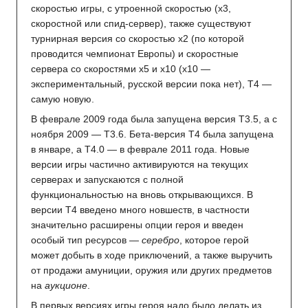
скоростью игры, с утроенной скоростью (х3,
скоростной или спид-сервер), также существуют
турнирная версия со скоростью х2 (по которой
проводится чемпионат Европы) и скоростные
сервера со скоростями х5 и х10 (х10 —
экспериментальный, русской версии пока нет), T4 —
самую новую.
В феврале 2009 года была запущена версия Т3.5, а с
ноября 2009 — Т3.6. Бета-версия Т4 была запущена
в январе, а Т4.0 — в феврале 2011 года. Новые
версии игры частично активируются на текущих
серверах и запускаются с полной
функциональностью на вновь открывающихся. В
версии T4 введено много новшеств, в частности
значительно расширены опции героя и введен
особый тип ресурсов —
серебро
, которое герой
может добыть в ходе приключений, а также выручить
от продажи амуниции, оружия или других предметов
на
аукционе
.
В первых версиях игры героя надо было делать из