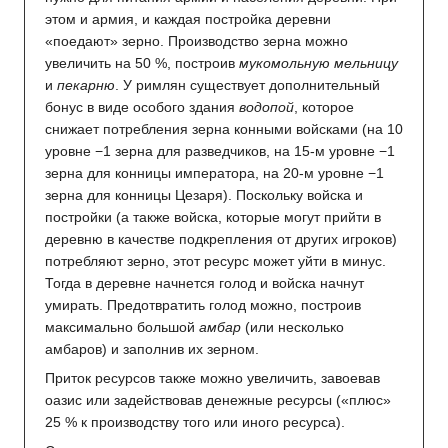
этом и армия, и каждая постройка деревни
«поедают» зерно. Производство зерна можно
увеличить на 50 %, построив
мукомольную мельницу
и
пекарню
. У римлян существует дополнительный
бонус в виде особого здания
водопой
, которое
снижает потребления зерна конными войсками (на 10
уровне −1 зерна для разведчиков, на 15-м уровне −1
зерна для конницы императора, на 20-м уровне −1
зерна для конницы Цезаря). Поскольку войска и
постройки (а также войска, которые могут прийти в
деревню в качестве подкрепления от других игроков)
потребляют зерно, этот ресурс может уйти в минус.
Тогда в деревне начнется голод и войска начнут
умирать. Предотвратить голод можно, построив
максимально большой
амбар
(или несколько
амбаров) и заполнив их зерном.
Приток ресурсов также можно увеличить, завоевав
оазис или задействовав денежные ресурсы («плюс»
25 % к производству того или иного ресурса).