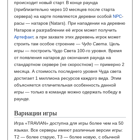
происходит новый старт. В конце раунда
(приблизительно через 10 месяцев после старта
сервера) на карте появляются деревни особой
NPC
-
расы — натаров (Natars). При нападении на деревню
Натаров и разграблении её игрок может получить
Артефакт
, а при захвате этих деревень игрок может
строить там особое строение —
Чудо Света
. Цель
игры — построить Чудо Света 100-го уровня. Время
от появления натаров до окончания раунда на
стандартном сервере (не скоростном) — примерно 2
месяца. А стоимость последнего уровня Чуда света
достигает 1 миллиона ресурсов каждого вида. Этим
объясняется отличительная особенность данной
игры — только в команде можно одержать победу в
раунде.
Вариации игры
Игра «TRAVIAN» доступна для игры более чем на 50
языках. Все серверы имеют различные версии игры:
T2 — более старую, T3 — более новую, с обычной