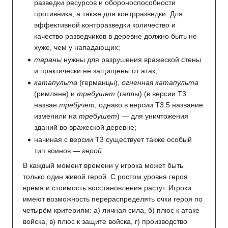
разведки ресурсов и обороноспособности
противника, а также для контрразведки. Для
эффективной контрразведки количество и
качество разведчиков в деревне должно быть не
хуже, чем у нападающих;
тараны
нужны для разрушения вражеской стены
и практически не защищены от атак;
катапульта
(германцы),
огненная катапульта
(римляне) и
требушет
(галлы) (в версии T3
назван
требучет
, однако в версии T3.5 название
изменили на
требушет
) — для уничтожения
зданий во вражеской деревне;
начиная с версии Т3 существует также особый
тип воинов —
герой
.
В каждый момент времени у игрока может быть
только один живой герой. С ростом уровня героя
время и стоимость восстановления растут. Игроки
имеют возможность перераспределять очки героя по
четырём критериям: а) личная сила, б) плюс к атаке
войска, в) плюс к защите войска, г) производство