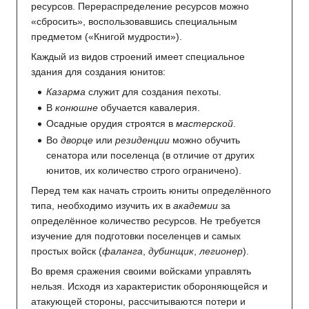
ресурсов. Перераспределение ресурсов можно
«сбросить», воспользовавшись специальным
предметом («Книгой мудрости»).
Каждый из видов строений имеет специальное
здания для создания юнитов:
Казарма
служит для создания пехоты.
В
конюшне
обучается кавалерия.
Осадные орудия строятся в
мастерской
.
Во
дворце
или
резиденции
можно обучить
сенатора или поселенца (в отличие от других
юнитов, их количество строго ограничено).
Перед тем как начать строить юниты определённого
типа, необходимо изучить их в
академии
за
определённое количество ресурсов. Не требуется
изучение для подготовки поселенцев и самых
простых войск (
фаланга
,
дубинщик
,
легионер
).
Во время сражения своими войсками управлять
нельзя. Исходя из характеристик обороняющейся и
атакующей стороны, рассчитываются потери и