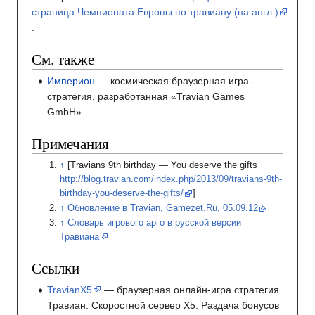
страница Чемпионата Европы по травиану (на англ.)
.
См. также
Империон
— космическая браузерная игра-
стратегия, разработанная «Travian Games
GmbH».
Примечания
[Travians 9th birthday — You deserve the gifts
http://blog.travian.com/index.php/2013/09/travians-9th-
birthday-you-deserve-the-gifts/
]
Обновление в Travian, Gamezet.Ru, 05.09.12
Словарь игрового арго в русской версии
Травиана
Ссылки
TravianX5
— браузерная онлайн-игра стратегия
Травиан. Скоростной сервер Х5. Раздача бонусов