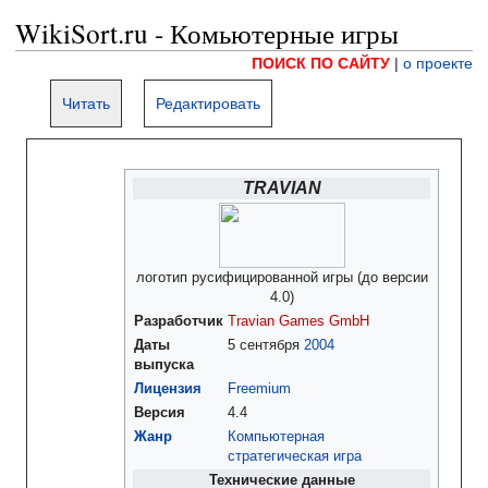
WikiSort.ru - Комьютерные игры
ПОИСК ПО САЙТУ
|
о проекте
Читать
Редактировать
TRAVIAN
логотип русифицированной игры (до версии
4.0)
Разработчик
Travian Games GmbH
Даты
5 сентября
2004
выпуска
Лицензия
Freemium
Версия
4.4
Жанр
Компьютерная
стратегическая игра
Технические данные