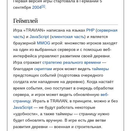
Первая версия игры стартовала в Германии 5
сентября
2004
.
Геймплей
Игра «TRAVIAN» написана на языках
PHP
(
серверная
часть
) и
JavaScript
(
клиентская часть
) и является
браузерной
MMOG
игрой: множество игроков заходят
на один из выбранных серверов и с помощью веб-
интерфейса управляют развитием своей деревни.
Игра отражает
стратегию реального времени
—
благодаря
скриптам
игрок может видеть
таймеры
предстоящих событий (подготовка очередного
солдата или нападение на деревню). Когда настаёт
время события, оно поступает в очередь обработки
сервера, и игрок может видеть обновлённую
веб-
страницу
. Играть в TRAVIAN, в принципе, можно и без
JavaScript
— не будут работать некоторые
«удобности», а также таймеры — страницу нужно
будет обновлять вручную. В игре есть две ветви
развития деревни — военная и строительная.