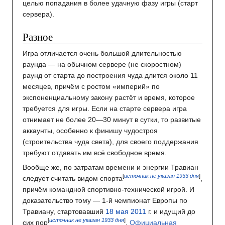
целью попадания в более удачную фазу игры (старт
сервера).
Разное
Игра отличается очень большой длительностью
раунда — на обычном сервере (не скоростном)
раунд от старта до построения чуда длится около 11
месяцев, причём с ростом «империй» по
экспоненциальному закону растёт и время, которое
требуется для игры. Если на старте сервера игра
отнимает не более 20—30 минут в сутки, то развитые
аккаунты, особенно к финишу чудостроя
(строительства чуда света), для своего поддержания
требуют отдавать им всё свободное время.
Вообще же, по затратам времени и энергии Травиан
[
источник не указан 1933 дня
]
следует считать видом спорта
,
причём командной спортивно-технической игрой. И
доказательство тому — 1-й чемпионат Европы по
Травиану, стартовавший
18 мая
2011
г. и идущий до
[
источник не указан 1933 дня
]
сих пор
.
Официальная