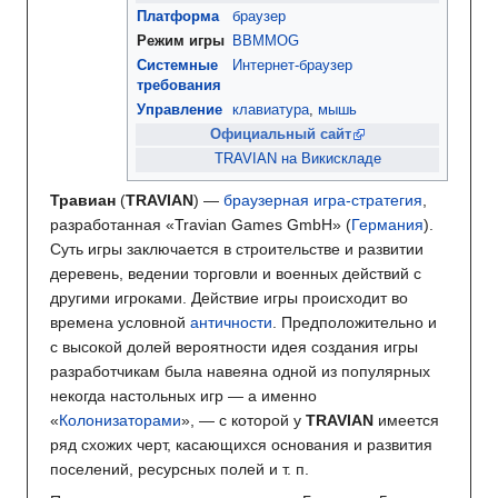
Платформа
браузер
Режим игры
BBMMOG
Системные
Интернет-браузер
требования
Управление
клавиатура
,
мышь
Официальный сайт
TRAVIAN на Викискладе
Травиан
(
TRAVIAN
) —
браузерная игра-стратегия
,
разработанная «Travian Games GmbH» (
Германия
).
Суть игры заключается в строительстве и развитии
деревень, ведении торговли и военных действий с
другими игроками. Действие игры происходит во
времена условной
античности
. Предположительно и
с высокой долей вероятности идея создания игры
разработчикам была навеяна одной из популярных
некогда настольных игр — а именно
«
Колонизаторами
», — с которой у
TRAVIAN
имеется
ряд схожих черт, касающихся основания и развития
поселений, ресурсных полей и т. п.