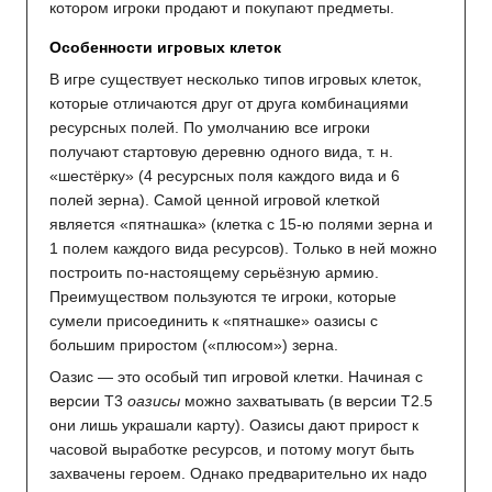
котором игроки продают и покупают предметы.
Особенности игровых клеток
В игре существует несколько типов игровых клеток,
которые отличаются друг от друга комбинациями
ресурсных полей. По умолчанию все игроки
получают стартовую деревню одного вида, т. н.
«шестёрку» (4 ресурсных поля каждого вида и 6
полей зерна). Самой ценной игровой клеткой
является «пятнашка» (клетка с 15-ю полями зерна и
1 полем каждого вида ресурсов). Только в ней можно
построить по-настоящему серьёзную армию.
Преимуществом пользуются те игроки, которые
сумели присоединить к «пятнашке» оазисы с
большим приростом («плюсом») зерна.
Оазис — это особый тип игровой клетки. Начиная с
версии Т3
оазисы
можно захватывать (в версии Т2.5
они лишь украшали карту). Оазисы дают прирост к
часовой выработке ресурсов, и потому могут быть
захвачены героем. Однако предварительно их надо